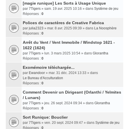
[magie runique] Les Sorts à Usage Unique
par
7Tigers
» sam. 19 avr. 2025 10:16 » dans
Système de jeu
Réponses :
0
Polices de caractères de Creative Fabrica
par
julia2323
» mar. 8 avr. 2025 09:39 » dans
La Noosphère
Réponses :
0
Arrêt du Vent / Vent Immobile / Windstop 1621 -
1622 (1624)
par
7Tigers
» lun. 3 mars 2025 10:54 » dans
Glorantha
Réponses :
0
Exomémoire téléchargée...
par
Ewandoor
» mar. 31 déc. 2024 13:33 » dans
Le Bureau d'Acculturation
Réponses :
0
Comment Devenir un Dirigeant (Orlanthi / Yelmites
/ Lunars)
par
7Tigers
» jeu. 26 sept. 2024 09:34 » dans
Glorantha
Réponses :
0
Sort Runique: Bouclier
par
7Tigers
» ven. 20 sept. 2024 09:47 » dans
Système de jeu
Réponses :
0