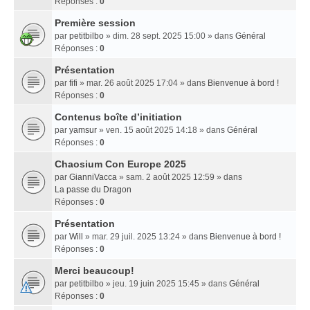
Réponses :
0
Première session
par
petitbilbo
» dim. 28 sept. 2025 15:00 » dans
Général
Réponses :
0
Présentation
par
fifi
» mar. 26 août 2025 17:04 » dans
Bienvenue à bord !
Réponses :
0
Contenus boîte d’initiation
par
yamsur
» ven. 15 août 2025 14:18 » dans
Général
Réponses :
0
Chaosium Con Europe 2025
par
GianniVacca
» sam. 2 août 2025 12:59 » dans
La passe du Dragon
Réponses :
0
Présentation
par
Will
» mar. 29 juil. 2025 13:24 » dans
Bienvenue à bord !
Réponses :
0
Merci beaucoup!
par
petitbilbo
» jeu. 19 juin 2025 15:45 » dans
Général
Réponses :
0