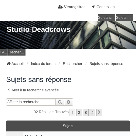
S’enregistrer
Connexion
Sujets sans réponse
Sujets actifs
Studio Deadcrows
FAQ
Rechercher
Accueil
Index du forum
Rechercher
Sujets sans réponse
Sujets sans réponse
Aller à la recherche avancée
Rechercher
Recherche Avancée
1
2
3
4
Suivante
92 Résultats Trouvés
Sujets