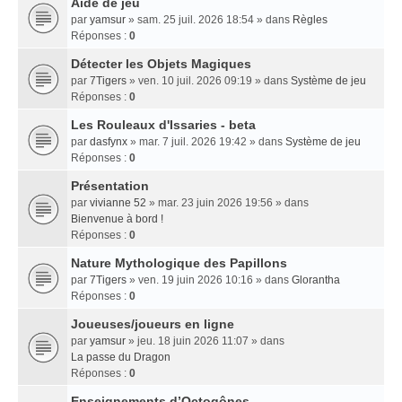
Aide de jeu
par
yamsur
» sam. 25 juil. 2026 18:54 » dans
Règles
Réponses :
0
Détecter les Objets Magiques
par
7Tigers
» ven. 10 juil. 2026 09:19 » dans
Système de jeu
Réponses :
0
Les Rouleaux d'Issaries - beta
par
dasfynx
» mar. 7 juil. 2026 19:42 » dans
Système de jeu
Réponses :
0
Présentation
par
vivianne 52
» mar. 23 juin 2026 19:56 » dans
Bienvenue à bord !
Réponses :
0
Nature Mythologique des Papillons
par
7Tigers
» ven. 19 juin 2026 10:16 » dans
Glorantha
Réponses :
0
Joueuses/joueurs en ligne
par
yamsur
» jeu. 18 juin 2026 11:07 » dans
La passe du Dragon
Réponses :
0
Enseignements dʼOctogônes