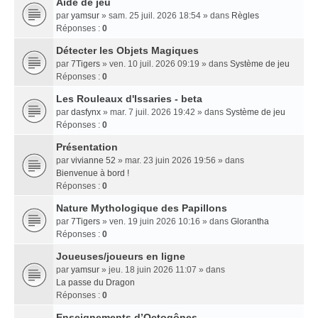
Aide de jeu
par
yamsur
» sam. 25 juil. 2026 18:54 » dans
Règles
Réponses :
0
Détecter les Objets Magiques
par
7Tigers
» ven. 10 juil. 2026 09:19 » dans
Système de jeu
Réponses :
0
Les Rouleaux d'Issaries - beta
par
dasfynx
» mar. 7 juil. 2026 19:42 » dans
Système de jeu
Réponses :
0
Présentation
par
vivianne 52
» mar. 23 juin 2026 19:56 » dans
Bienvenue à bord !
Réponses :
0
Nature Mythologique des Papillons
par
7Tigers
» ven. 19 juin 2026 10:16 » dans
Glorantha
Réponses :
0
Joueuses/joueurs en ligne
par
yamsur
» jeu. 18 juin 2026 11:07 » dans
La passe du Dragon
Réponses :
0
Enseignements dʼOctogônes