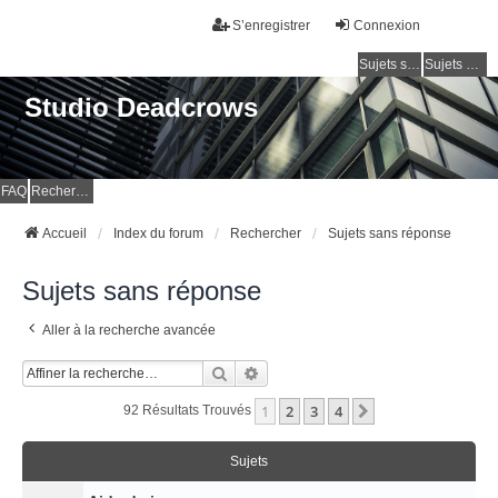
S’enregistrer
Connexion
Sujets sans réponse
Sujets actifs
Studio Deadcrows
FAQ
Rechercher
Accueil
Index du forum
Rechercher
Sujets sans réponse
Sujets sans réponse
Aller à la recherche avancée
Rechercher
Recherche Avancée
1
2
3
4
Suivante
92 Résultats Trouvés
Sujets