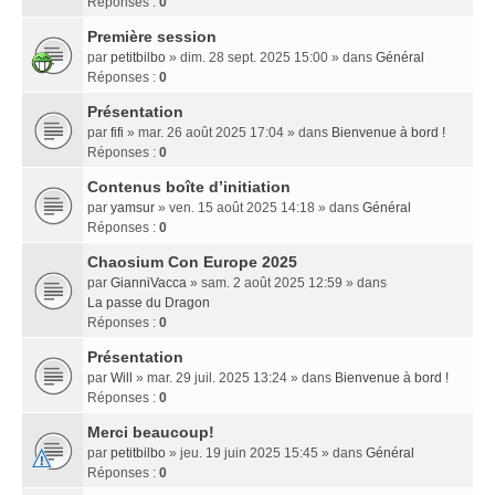
Réponses :
0
Première session
par
petitbilbo
» dim. 28 sept. 2025 15:00 » dans
Général
Réponses :
0
Présentation
par
fifi
» mar. 26 août 2025 17:04 » dans
Bienvenue à bord !
Réponses :
0
Contenus boîte d’initiation
par
yamsur
» ven. 15 août 2025 14:18 » dans
Général
Réponses :
0
Chaosium Con Europe 2025
par
GianniVacca
» sam. 2 août 2025 12:59 » dans
La passe du Dragon
Réponses :
0
Présentation
par
Will
» mar. 29 juil. 2025 13:24 » dans
Bienvenue à bord !
Réponses :
0
Merci beaucoup!
par
petitbilbo
» jeu. 19 juin 2025 15:45 » dans
Général
Réponses :
0