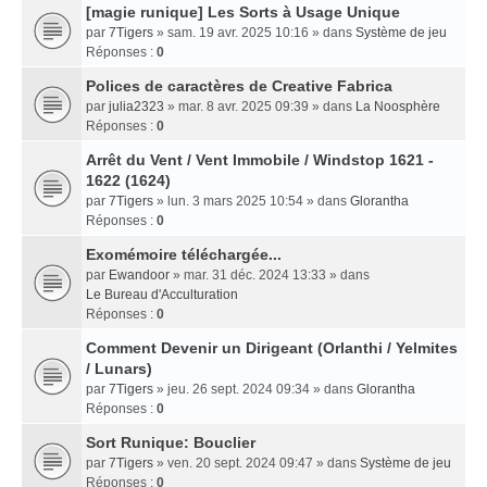
[magie runique] Les Sorts à Usage Unique
par
7Tigers
» sam. 19 avr. 2025 10:16 » dans
Système de jeu
Réponses :
0
Polices de caractères de Creative Fabrica
par
julia2323
» mar. 8 avr. 2025 09:39 » dans
La Noosphère
Réponses :
0
Arrêt du Vent / Vent Immobile / Windstop 1621 -
1622 (1624)
par
7Tigers
» lun. 3 mars 2025 10:54 » dans
Glorantha
Réponses :
0
Exomémoire téléchargée...
par
Ewandoor
» mar. 31 déc. 2024 13:33 » dans
Le Bureau d'Acculturation
Réponses :
0
Comment Devenir un Dirigeant (Orlanthi / Yelmites
/ Lunars)
par
7Tigers
» jeu. 26 sept. 2024 09:34 » dans
Glorantha
Réponses :
0
Sort Runique: Bouclier
par
7Tigers
» ven. 20 sept. 2024 09:47 » dans
Système de jeu
Réponses :
0