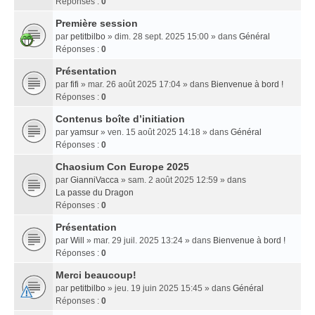
Réponses :
0
Première session
par
petitbilbo
» dim. 28 sept. 2025 15:00 » dans
Général
Réponses :
0
Présentation
par
fifi
» mar. 26 août 2025 17:04 » dans
Bienvenue à bord !
Réponses :
0
Contenus boîte d’initiation
par
yamsur
» ven. 15 août 2025 14:18 » dans
Général
Réponses :
0
Chaosium Con Europe 2025
par
GianniVacca
» sam. 2 août 2025 12:59 » dans
La passe du Dragon
Réponses :
0
Présentation
par
Will
» mar. 29 juil. 2025 13:24 » dans
Bienvenue à bord !
Réponses :
0
Merci beaucoup!
par
petitbilbo
» jeu. 19 juin 2025 15:45 » dans
Général
Réponses :
0