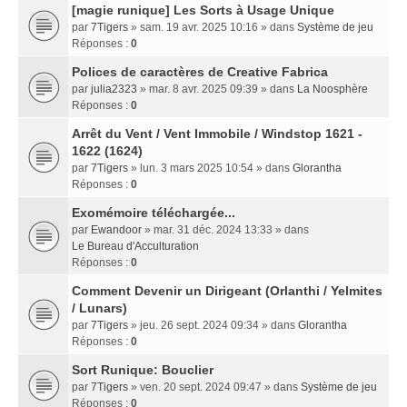
[magie runique] Les Sorts à Usage Unique
par
7Tigers
» sam. 19 avr. 2025 10:16 » dans
Système de jeu
Réponses :
0
Polices de caractères de Creative Fabrica
par
julia2323
» mar. 8 avr. 2025 09:39 » dans
La Noosphère
Réponses :
0
Arrêt du Vent / Vent Immobile / Windstop 1621 -
1622 (1624)
par
7Tigers
» lun. 3 mars 2025 10:54 » dans
Glorantha
Réponses :
0
Exomémoire téléchargée...
par
Ewandoor
» mar. 31 déc. 2024 13:33 » dans
Le Bureau d'Acculturation
Réponses :
0
Comment Devenir un Dirigeant (Orlanthi / Yelmites
/ Lunars)
par
7Tigers
» jeu. 26 sept. 2024 09:34 » dans
Glorantha
Réponses :
0
Sort Runique: Bouclier
par
7Tigers
» ven. 20 sept. 2024 09:47 » dans
Système de jeu
Réponses :
0