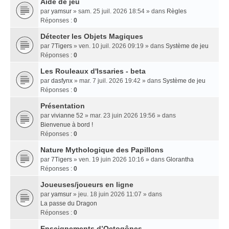
Aide de jeu
par
yamsur
» sam. 25 juil. 2026 18:54 » dans
Règles
Réponses :
0
Détecter les Objets Magiques
par
7Tigers
» ven. 10 juil. 2026 09:19 » dans
Système de jeu
Réponses :
0
Les Rouleaux d'Issaries - beta
par
dasfynx
» mar. 7 juil. 2026 19:42 » dans
Système de jeu
Réponses :
0
Présentation
par
vivianne 52
» mar. 23 juin 2026 19:56 » dans
Bienvenue à bord !
Réponses :
0
Nature Mythologique des Papillons
par
7Tigers
» ven. 19 juin 2026 10:16 » dans
Glorantha
Réponses :
0
Joueuses/joueurs en ligne
par
yamsur
» jeu. 18 juin 2026 11:07 » dans
La passe du Dragon
Réponses :
0
Enseignements dʼOctogônes