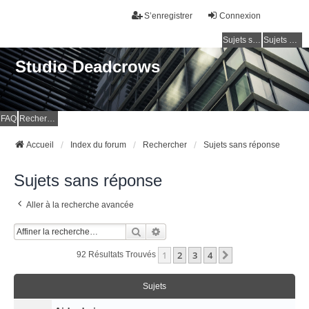
S’enregistrer
Connexion
Sujets sans réponse
Sujets actifs
Studio Deadcrows
FAQ
Rechercher
Accueil
Index du forum
Rechercher
Sujets sans réponse
Sujets sans réponse
Aller à la recherche avancée
Rechercher
Recherche Avancée
1
2
3
4
Suivante
92 Résultats Trouvés
Sujets