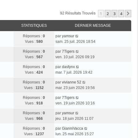
1
2
3
4
Su
92 Résultats Trouvés
STATISTIQUES
DERNIER MESSAGE
Réponses :
0
par
yamsur
Vues :
580
sam. 25 juil. 2026 18:54
Réponses :
0
par
7Tigers
Vues :
567
ven. 10 juil. 2026 09:19
Réponses :
0
par
dasfynx
Vues :
424
mar. 7 juil. 2026 19:42
Réponses :
0
par
vivianne 52
Vues :
1152
mar. 23 juin 2026 19:56
Réponses :
0
par
7Tigers
Vues :
918
ven. 19 juin 2026 10:16
Réponses :
0
par
yamsur
Vues :
966
jeu. 18 juin 2026 11:07
Réponses :
0
par
GianniVacca
Vues :
1237
lun. 25 mai 2026 15:27