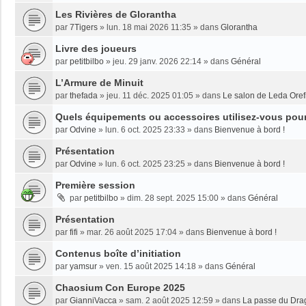
Les Rivières de Glorantha
par
7Tigers
»
lun. 18 mai 2026 11:35
» dans
Glorantha
Livre des joueurs
par
petitbilbo
»
jeu. 29 janv. 2026 22:14
» dans
Général
L’Armure de Minuit
par
thefada
»
jeu. 11 déc. 2025 01:05
» dans
Le salon de Leda Oref
Quels équipements ou accessoires utilisez-vous pour 
par
Odvine
»
lun. 6 oct. 2025 23:33
» dans
Bienvenue à bord !
Présentation
par
Odvine
»
lun. 6 oct. 2025 23:25
» dans
Bienvenue à bord !
Première session
par
petitbilbo
»
dim. 28 sept. 2025 15:00
» dans
Général
Présentation
par
fifi
»
mar. 26 août 2025 17:04
» dans
Bienvenue à bord !
Contenus boîte d’initiation
par
yamsur
»
ven. 15 août 2025 14:18
» dans
Général
Chaosium Con Europe 2025
par
GianniVacca
»
sam. 2 août 2025 12:59
» dans
La passe du Dra