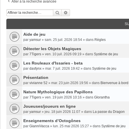
Aller à la recherche avancée
Rechercher
Recherche Avancée
S
Aide de jeu
par
yamsur
»
sam. 25 juil. 2026 18:54
» dans
Règles
Détecter les Objets Magiques
par
7Tigers
»
ven. 10 juil. 2026 09:19
» dans
Système de jeu
Les Rouleaux d'Issaries - beta
par
dasfynx
»
mar. 7 juil. 2026 19:42
» dans
Système de jeu
Présentation
par
vivianne 52
»
mar. 23 juin 2026 19:56
» dans
Bienvenue à bord 
Nature Mythologique des Papillons
par
7Tigers
»
ven. 19 juin 2026 10:16
» dans
Glorantha
Joueuses/joueurs en ligne
par
yamsur
»
jeu. 18 juin 2026 11:07
» dans
La passe du Dragon
Enseignements dʼOctogônes
par
GianniVacca
»
lun. 25 mai 2026 15:27
» dans
Système de jeu