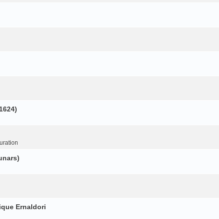
(1624)
uration
unars)
ique Ernaldori