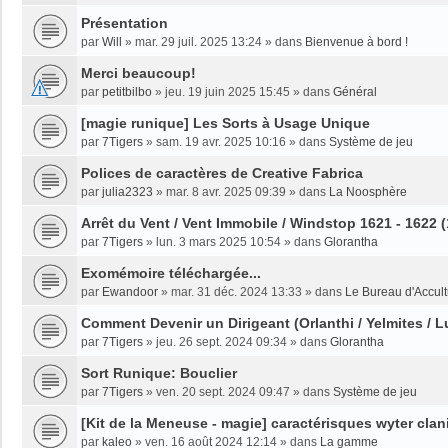
Présentation
par
Will
»
mar. 29 juil. 2025 13:24
» dans
Bienvenue à bord !
Merci beaucoup!
par
petitbilbo
»
jeu. 19 juin 2025 15:45
» dans
Général
[magie runique] Les Sorts à Usage Unique
par
7Tigers
»
sam. 19 avr. 2025 10:16
» dans
Système de jeu
Polices de caractères de Creative Fabrica
par
julia2323
»
mar. 8 avr. 2025 09:39
» dans
La Noosphère
Arrêt du Vent / Vent Immobile / Windstop 1621 - 1622 
par
7Tigers
»
lun. 3 mars 2025 10:54
» dans
Glorantha
Exomémoire téléchargée...
par
Ewandoor
»
mar. 31 déc. 2024 13:33
» dans
Le Bureau d'Accult
Comment Devenir un Dirigeant (Orlanthi / Yelmites / L
par
7Tigers
»
jeu. 26 sept. 2024 09:34
» dans
Glorantha
Sort Runique: Bouclier
par
7Tigers
»
ven. 20 sept. 2024 09:47
» dans
Système de jeu
[Kit de la Meneuse - magie] caractérisques wyter clan
par
kaleo
»
ven. 16 août 2024 12:14
» dans
La gamme