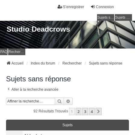
S’enregistrer
Connexion
Sujets sans réponse
Sujets actifs
Studio Deadcrows
FAQ
Rechercher
Accueil
Index du forum
Rechercher
Sujets sans réponse
Sujets sans réponse
Aller à la recherche avancée
Rechercher
Recherche Avancée
1
2
3
4
Suivante
92 Résultats Trouvés
Sujets