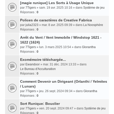
[magie runique] Les Sorts à Usage Unique
par
7Tigers
» sam. 19 avr. 2025 10:16 » dans
Système de jeu
Réponses :
0
Polices de caractères de Creative Fabrica
par
julia2323
» mar. 8 avr. 2025 09:39 » dans
La Noosphère
Réponses :
0
Arrêt du Vent / Vent Immobile / Windstop 1621 -
1622 (1624)
par
7Tigers
» lun. 3 mars 2025 10:54 » dans
Glorantha
Réponses :
0
Exomémoire téléchargée...
par
Ewandoor
» mar. 31 déc. 2024 13:33 » dans
Le Bureau d'Acculturation
Réponses :
0
Comment Devenir un Dirigeant (Orlanthi / Yelmites
/ Lunars)
par
7Tigers
» jeu. 26 sept. 2024 09:34 » dans
Glorantha
Réponses :
0
Sort Runique: Bouclier
par
7Tigers
» ven. 20 sept. 2024 09:47 » dans
Système de jeu
Réponses :
0