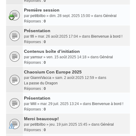
Réponses :
0
Première session
par
petitbilbo
» dim. 28 sept. 2025 15:00 » dans
Général
Réponses :
0
Présentation
par
fifi
» mar. 26 août 2025 17:04 » dans
Bienvenue à bord !
Réponses :
0
Contenus boîte d’initiation
par
yamsur
» ven. 15 août 2025 14:18 » dans
Général
Réponses :
0
Chaosium Con Europe 2025
par
GianniVacca
» sam. 2 août 2025 12:59 » dans
La passe du Dragon
Réponses :
0
Présentation
par
Will
» mar. 29 juil. 2025 13:24 » dans
Bienvenue à bord !
Réponses :
0
Merci beaucoup!
par
petitbilbo
» jeu. 19 juin 2025 15:45 » dans
Général
Réponses :
0