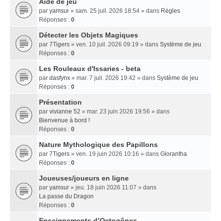
Aide de jeu
par
yamsur
» sam. 25 juil. 2026 18:54 » dans
Règles
Réponses :
0
Détecter les Objets Magiques
par
7Tigers
» ven. 10 juil. 2026 09:19 » dans
Système de jeu
Réponses :
0
Les Rouleaux d'Issaries - beta
par
dasfynx
» mar. 7 juil. 2026 19:42 » dans
Système de jeu
Réponses :
0
Présentation
par
vivianne 52
» mar. 23 juin 2026 19:56 » dans
Bienvenue à bord !
Réponses :
0
Nature Mythologique des Papillons
par
7Tigers
» ven. 19 juin 2026 10:16 » dans
Glorantha
Réponses :
0
Joueuses/joueurs en ligne
par
yamsur
» jeu. 18 juin 2026 11:07 » dans
La passe du Dragon
Réponses :
0
Enseignements dʼOctogônes