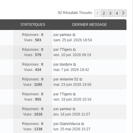
1
2
3
4
Su
92 Résultats Trouvés
STATISTIQUES
DERNIER MESSAGE
Réponses :
0
par
yamsur
Vues :
583
sam. 25 juil. 2026 18:54
Réponses :
0
par
7Tigers
Vues :
579
ven. 10 juil. 2026 09:19
Réponses :
0
par
dasfynx
Vues :
434
mar. 7 juil. 2026 19:42
Réponses :
0
par
vivianne 52
Vues :
1190
mar. 23 juin 2026 19:56
Réponses :
0
par
7Tigers
Vues :
955
ven. 19 juin 2026 10:16
Réponses :
0
par
yamsur
Vues :
1016
jeu. 18 juin 2026 11:07
Réponses :
0
par
GianniVacca
Vues :
1338
lun. 25 mai 2026 15:27