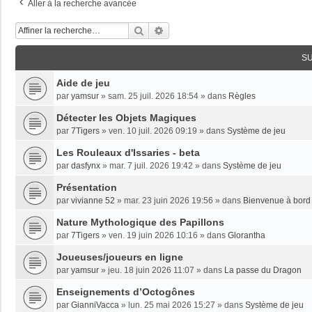
Aller à la recherche avancée
Rechercher
Recherche Avancée
S
Aide de jeu
par
yamsur
»
sam. 25 juil. 2026 18:54
» dans
Règles
Détecter les Objets Magiques
par
7Tigers
»
ven. 10 juil. 2026 09:19
» dans
Système de jeu
Les Rouleaux d'Issaries - beta
par
dasfynx
»
mar. 7 juil. 2026 19:42
» dans
Système de jeu
Présentation
par
vivianne 52
»
mar. 23 juin 2026 19:56
» dans
Bienvenue à bord 
Nature Mythologique des Papillons
par
7Tigers
»
ven. 19 juin 2026 10:16
» dans
Glorantha
Joueuses/joueurs en ligne
par
yamsur
»
jeu. 18 juin 2026 11:07
» dans
La passe du Dragon
Enseignements dʼOctogônes
par
GianniVacca
»
lun. 25 mai 2026 15:27
» dans
Système de jeu