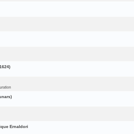
(1624)
uration
unars)
ique Ernaldori