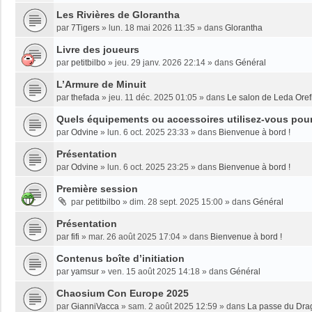
Les Rivières de Glorantha
par
7Tigers
»
lun. 18 mai 2026 11:35
» dans
Glorantha
Livre des joueurs
par
petitbilbo
»
jeu. 29 janv. 2026 22:14
» dans
Général
L’Armure de Minuit
par
thefada
»
jeu. 11 déc. 2025 01:05
» dans
Le salon de Leda Oref
Quels équipements ou accessoires utilisez-vous pour 
par
Odvine
»
lun. 6 oct. 2025 23:33
» dans
Bienvenue à bord !
Présentation
par
Odvine
»
lun. 6 oct. 2025 23:25
» dans
Bienvenue à bord !
Première session
par
petitbilbo
»
dim. 28 sept. 2025 15:00
» dans
Général
Présentation
par
fifi
»
mar. 26 août 2025 17:04
» dans
Bienvenue à bord !
Contenus boîte d’initiation
par
yamsur
»
ven. 15 août 2025 14:18
» dans
Général
Chaosium Con Europe 2025
par
GianniVacca
»
sam. 2 août 2025 12:59
» dans
La passe du Dra