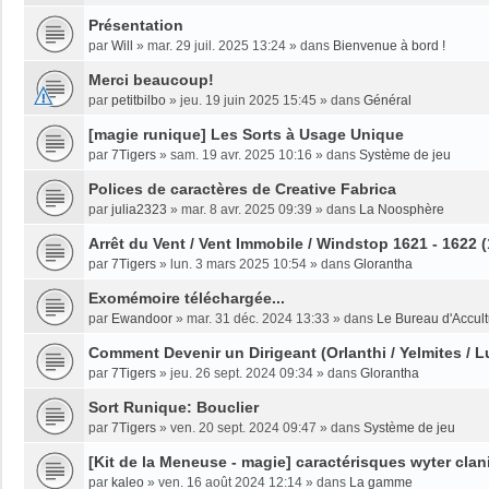
Présentation
par
Will
»
mar. 29 juil. 2025 13:24
» dans
Bienvenue à bord !
Merci beaucoup!
par
petitbilbo
»
jeu. 19 juin 2025 15:45
» dans
Général
[magie runique] Les Sorts à Usage Unique
par
7Tigers
»
sam. 19 avr. 2025 10:16
» dans
Système de jeu
Polices de caractères de Creative Fabrica
par
julia2323
»
mar. 8 avr. 2025 09:39
» dans
La Noosphère
Arrêt du Vent / Vent Immobile / Windstop 1621 - 1622 
par
7Tigers
»
lun. 3 mars 2025 10:54
» dans
Glorantha
Exomémoire téléchargée...
par
Ewandoor
»
mar. 31 déc. 2024 13:33
» dans
Le Bureau d'Accult
Comment Devenir un Dirigeant (Orlanthi / Yelmites / L
par
7Tigers
»
jeu. 26 sept. 2024 09:34
» dans
Glorantha
Sort Runique: Bouclier
par
7Tigers
»
ven. 20 sept. 2024 09:47
» dans
Système de jeu
[Kit de la Meneuse - magie] caractérisques wyter clan
par
kaleo
»
ven. 16 août 2024 12:14
» dans
La gamme