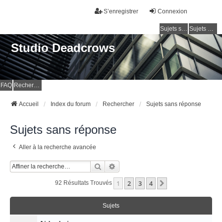
S’enregistrer
Connexion
Sujets sans réponse
Sujets actifs
Studio Deadcrows
FAQ
Rechercher
Accueil
Index du forum
Rechercher
Sujets sans réponse
Sujets sans réponse
Aller à la recherche avancée
Rechercher
Recherche Avancée
1
2
3
4
Suivante
92 Résultats Trouvés
Sujets