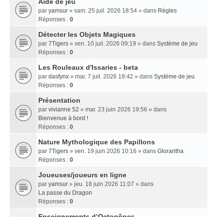
Aide de jeu
par
yamsur
» sam. 25 juil. 2026 18:54 » dans
Règles
Réponses :
0
Détecter les Objets Magiques
par
7Tigers
» ven. 10 juil. 2026 09:19 » dans
Système de jeu
Réponses :
0
Les Rouleaux d'Issaries - beta
par
dasfynx
» mar. 7 juil. 2026 19:42 » dans
Système de jeu
Réponses :
0
Présentation
par
vivianne 52
» mar. 23 juin 2026 19:56 » dans
Bienvenue à bord !
Réponses :
0
Nature Mythologique des Papillons
par
7Tigers
» ven. 19 juin 2026 10:16 » dans
Glorantha
Réponses :
0
Joueuses/joueurs en ligne
par
yamsur
» jeu. 18 juin 2026 11:07 » dans
La passe du Dragon
Réponses :
0
Enseignements dʼOctogônes