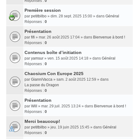
Réponses :
0
Première session
par
petitbilbo
» dim. 28 sept. 2025 15:00 » dans
Général
Réponses :
0
Présentation
par
fifi
» mar. 26 août 2025 17:04 » dans
Bienvenue à bord !
Réponses :
0
Contenus boîte d’initiation
par
yamsur
» ven. 15 août 2025 14:18 » dans
Général
Réponses :
0
Chaosium Con Europe 2025
par
GianniVacca
» sam. 2 août 2025 12:59 » dans
La passe du Dragon
Réponses :
0
Présentation
par
Will
» mar. 29 juil. 2025 13:24 » dans
Bienvenue à bord !
Réponses :
0
Merci beaucoup!
par
petitbilbo
» jeu. 19 juin 2025 15:45 » dans
Général
Réponses :
0