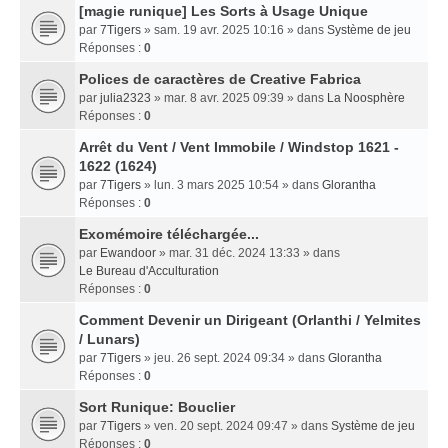
[magie runique] Les Sorts à Usage Unique
par
7Tigers
» sam. 19 avr. 2025 10:16 » dans
Système de jeu
Réponses :
0
Polices de caractères de Creative Fabrica
par
julia2323
» mar. 8 avr. 2025 09:39 » dans
La Noosphère
Réponses :
0
Arrêt du Vent / Vent Immobile / Windstop 1621 -
1622 (1624)
par
7Tigers
» lun. 3 mars 2025 10:54 » dans
Glorantha
Réponses :
0
Exomémoire téléchargée...
par
Ewandoor
» mar. 31 déc. 2024 13:33 » dans
Le Bureau d'Acculturation
Réponses :
0
Comment Devenir un Dirigeant (Orlanthi / Yelmites
/ Lunars)
par
7Tigers
» jeu. 26 sept. 2024 09:34 » dans
Glorantha
Réponses :
0
Sort Runique: Bouclier
par
7Tigers
» ven. 20 sept. 2024 09:47 » dans
Système de jeu
Réponses :
0