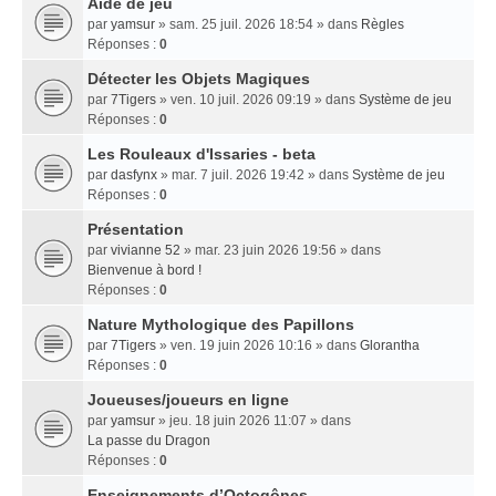
Aide de jeu
par
yamsur
» sam. 25 juil. 2026 18:54 » dans
Règles
Réponses :
0
Détecter les Objets Magiques
par
7Tigers
» ven. 10 juil. 2026 09:19 » dans
Système de jeu
Réponses :
0
Les Rouleaux d'Issaries - beta
par
dasfynx
» mar. 7 juil. 2026 19:42 » dans
Système de jeu
Réponses :
0
Présentation
par
vivianne 52
» mar. 23 juin 2026 19:56 » dans
Bienvenue à bord !
Réponses :
0
Nature Mythologique des Papillons
par
7Tigers
» ven. 19 juin 2026 10:16 » dans
Glorantha
Réponses :
0
Joueuses/joueurs en ligne
par
yamsur
» jeu. 18 juin 2026 11:07 » dans
La passe du Dragon
Réponses :
0
Enseignements dʼOctogônes