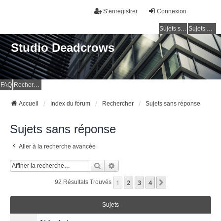
S’enregistrer
Connexion
Sujets sans réponse
Sujets actifs
Studio Deadcrows
FAQ
Rechercher
Accueil
Index du forum
Rechercher
Sujets sans réponse
Sujets sans réponse
Aller à la recherche avancée
Rechercher
Recherche Avancée
1
2
3
4
Suivante
92 Résultats Trouvés
Sujets