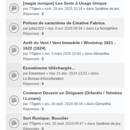
[magie runique] Les Sorts à Usage Unique
par
7Tigers
» sam. 19 avr. 2025 10:16 » dans
Système de jeu
Réponses :
0
Polices de caractères de Creative Fabrica
par
julia2323
» mar. 8 avr. 2025 09:39 » dans
La Noosphère
Réponses :
0
Arrêt du Vent / Vent Immobile / Windstop 1621 -
1622 (1624)
par
7Tigers
» lun. 3 mars 2025 10:54 » dans
Glorantha
Réponses :
0
Exomémoire téléchargée...
par
Ewandoor
» mar. 31 déc. 2024 13:33 » dans
Le Bureau d'Acculturation
Réponses :
0
Comment Devenir un Dirigeant (Orlanthi / Yelmites
/ Lunars)
par
7Tigers
» jeu. 26 sept. 2024 09:34 » dans
Glorantha
Réponses :
0
Sort Runique: Bouclier
par
7Tigers
» ven. 20 sept. 2024 09:47 » dans
Système de jeu
Réponses :
0