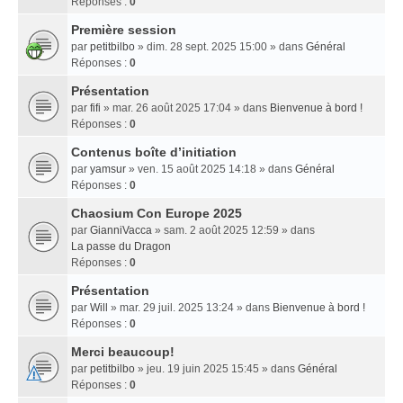
Réponses :
0
Première session
par
petitbilbo
» dim. 28 sept. 2025 15:00 » dans
Général
Réponses :
0
Présentation
par
fifi
» mar. 26 août 2025 17:04 » dans
Bienvenue à bord !
Réponses :
0
Contenus boîte d’initiation
par
yamsur
» ven. 15 août 2025 14:18 » dans
Général
Réponses :
0
Chaosium Con Europe 2025
par
GianniVacca
» sam. 2 août 2025 12:59 » dans
La passe du Dragon
Réponses :
0
Présentation
par
Will
» mar. 29 juil. 2025 13:24 » dans
Bienvenue à bord !
Réponses :
0
Merci beaucoup!
par
petitbilbo
» jeu. 19 juin 2025 15:45 » dans
Général
Réponses :
0