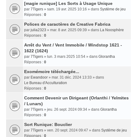
[magie runique] Les Sorts à Usage Unique
par
7Tigers
» sam. 19 avr. 2025 10:16 » dans
Système de jeu
Réponses :
0
Polices de caractères de Creative Fabrica
par
julia2323
» mar. 8 avr. 2025 09:39 » dans
La Noosphère
Réponses :
0
Arrêt du Vent / Vent Immobile / Windstop 1621 -
1622 (1624)
par
7Tigers
» lun. 3 mars 2025 10:54 » dans
Glorantha
Réponses :
0
Exomémoire téléchargée...
par
Ewandoor
» mar. 31 déc. 2024 13:33 » dans
Le Bureau d'Acculturation
Réponses :
0
Comment Devenir un Dirigeant (Orlanthi / Yelmites
/ Lunars)
par
7Tigers
» jeu. 26 sept. 2024 09:34 » dans
Glorantha
Réponses :
0
Sort Runique: Bouclier
par
7Tigers
» ven. 20 sept. 2024 09:47 » dans
Système de jeu
Réponses :
0