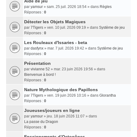
Aide de jeu
par
yamsur
» sam. 25 juil. 2026 18:54 » dans
Règles
Réponses :
0
Détecter les Objets Magiques
par
7Tigers
» ven. 10 juil. 2026 09:19 » dans
Système de jeu
Réponses :
0
Les Rouleaux d'Issaries - beta
par
dasfynx
» mar. 7 juil. 2026 19:42 » dans
Système de jeu
Réponses :
0
Présentation
par
vivianne 52
» mar. 23 juin 2026 19:56 » dans
Bienvenue à bord !
Réponses :
0
Nature Mythologique des Papillons
par
7Tigers
» ven. 19 juin 2026 10:16 » dans
Glorantha
Réponses :
0
Joueuses/joueurs en ligne
par
yamsur
» jeu. 18 juin 2026 11:07 » dans
La passe du Dragon
Réponses :
0
Enseignements dʼOctogônes