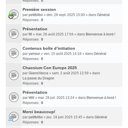
Réponses :
0
Première session
par
petitbilbo
» dim. 28 sept. 2025 15:00 » dans
Général
Réponses :
0
Présentation
par
fifi
» mar. 26 août 2025 17:04 » dans
Bienvenue à bord !
Réponses :
0
Contenus boîte d’initiation
par
yamsur
» ven. 15 août 2025 14:18 » dans
Général
Réponses :
0
Chaosium Con Europe 2025
par
GianniVacca
» sam. 2 août 2025 12:59 » dans
La passe du Dragon
Réponses :
0
Présentation
par
Will
» mar. 29 juil. 2025 13:24 » dans
Bienvenue à bord !
Réponses :
0
Merci beaucoup!
par
petitbilbo
» jeu. 19 juin 2025 15:45 » dans
Général
Réponses :
0