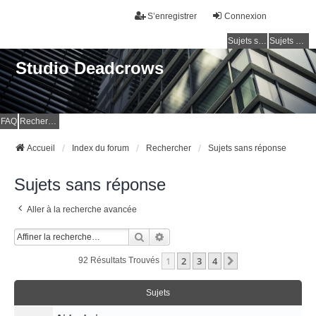
S’enregistrer
Connexion
Sujets sans réponse
Sujets actifs
Studio Deadcrows
FAQ
Rechercher
Accueil
Index du forum
Rechercher
Sujets sans réponse
Sujets sans réponse
Aller à la recherche avancée
Rechercher
Recherche Avancée
1
2
3
4
Suivante
92 Résultats Trouvés
Sujets