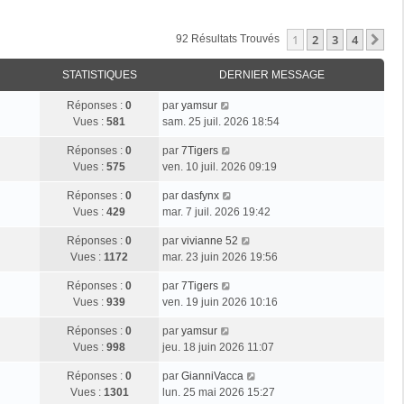
1
2
3
4
Su
92 Résultats Trouvés
STATISTIQUES
DERNIER MESSAGE
Réponses :
0
par
yamsur
Vues :
581
sam. 25 juil. 2026 18:54
Réponses :
0
par
7Tigers
Vues :
575
ven. 10 juil. 2026 09:19
Réponses :
0
par
dasfynx
Vues :
429
mar. 7 juil. 2026 19:42
Réponses :
0
par
vivianne 52
Vues :
1172
mar. 23 juin 2026 19:56
Réponses :
0
par
7Tigers
Vues :
939
ven. 19 juin 2026 10:16
Réponses :
0
par
yamsur
Vues :
998
jeu. 18 juin 2026 11:07
Réponses :
0
par
GianniVacca
Vues :
1301
lun. 25 mai 2026 15:27