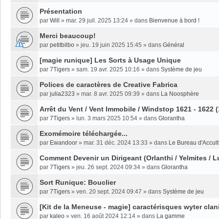
Présentation
par
Will
»
mar. 29 juil. 2025 13:24
» dans
Bienvenue à bord !
Merci beaucoup!
par
petitbilbo
»
jeu. 19 juin 2025 15:45
» dans
Général
[magie runique] Les Sorts à Usage Unique
par
7Tigers
»
sam. 19 avr. 2025 10:16
» dans
Système de jeu
Polices de caractères de Creative Fabrica
par
julia2323
»
mar. 8 avr. 2025 09:39
» dans
La Noosphère
Arrêt du Vent / Vent Immobile / Windstop 1621 - 1622 
par
7Tigers
»
lun. 3 mars 2025 10:54
» dans
Glorantha
Exomémoire téléchargée...
par
Ewandoor
»
mar. 31 déc. 2024 13:33
» dans
Le Bureau d'Accult
Comment Devenir un Dirigeant (Orlanthi / Yelmites / L
par
7Tigers
»
jeu. 26 sept. 2024 09:34
» dans
Glorantha
Sort Runique: Bouclier
par
7Tigers
»
ven. 20 sept. 2024 09:47
» dans
Système de jeu
[Kit de la Meneuse - magie] caractérisques wyter clan
par
kaleo
»
ven. 16 août 2024 12:14
» dans
La gamme