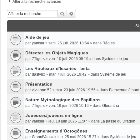
Aller à la recherche avancée
Rechercher
Recherche Avancée
S
Aide de jeu
par
yamsur
»
sam. 25 juil. 2026 18:54
» dans
Règles
Détecter les Objets Magiques
par
7Tigers
»
ven. 10 juil. 2026 09:19
» dans
Système de jeu
Les Rouleaux d'Issaries - beta
par
dasfynx
»
mar. 7 juil. 2026 19:42
» dans
Système de jeu
Présentation
par
vivianne 52
»
mar. 23 juin 2026 19:56
» dans
Bienvenue à bord 
Nature Mythologique des Papillons
par
7Tigers
»
ven. 19 juin 2026 10:16
» dans
Glorantha
Joueuses/joueurs en ligne
par
yamsur
»
jeu. 18 juin 2026 11:07
» dans
La passe du Dragon
Enseignements dʼOctogônes
par
GianniVacca
»
lun. 25 mai 2026 15:27
» dans
Système de jeu