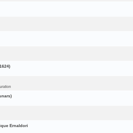
(1624)
uration
unars)
ique Ernaldori