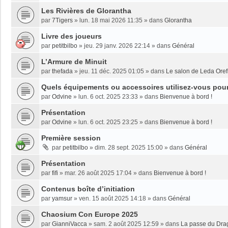
Les Rivières de Glorantha
par
7Tigers
»
lun. 18 mai 2026 11:35
» dans
Glorantha
Livre des joueurs
par
petitbilbo
»
jeu. 29 janv. 2026 22:14
» dans
Général
L’Armure de Minuit
par
thefada
»
jeu. 11 déc. 2025 01:05
» dans
Le salon de Leda Oref
Quels équipements ou accessoires utilisez-vous pour 
par
Odvine
»
lun. 6 oct. 2025 23:33
» dans
Bienvenue à bord !
Présentation
par
Odvine
»
lun. 6 oct. 2025 23:25
» dans
Bienvenue à bord !
Première session
par
petitbilbo
»
dim. 28 sept. 2025 15:00
» dans
Général
Présentation
par
fifi
»
mar. 26 août 2025 17:04
» dans
Bienvenue à bord !
Contenus boîte d’initiation
par
yamsur
»
ven. 15 août 2025 14:18
» dans
Général
Chaosium Con Europe 2025
par
GianniVacca
»
sam. 2 août 2025 12:59
» dans
La passe du Dra