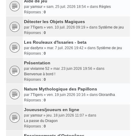
Aide de jeu
par
yamsur
» sam. 25 juil. 2026 18:54 » dans
Règles
Réponses :
0
Détecter les Objets Magiques
par
7Tigers
» ven. 10 juil. 2026 09:19 » dans
Système de jeu
Réponses :
0
Les Rouleaux d'Issaries - beta
par
dasfynx
» mar. 7 juil. 2026 19:42 » dans
Système de jeu
Réponses :
0
Présentation
par
vivianne 52
» mar. 23 juin 2026 19:56 » dans
Bienvenue à bord !
Réponses :
0
Nature Mythologique des Papillons
par
7Tigers
» ven. 19 juin 2026 10:16 » dans
Glorantha
Réponses :
0
Joueuses/joueurs en ligne
par
yamsur
» jeu. 18 juin 2026 11:07 » dans
La passe du Dragon
Réponses :
0
Enseignements dʼOctogônes