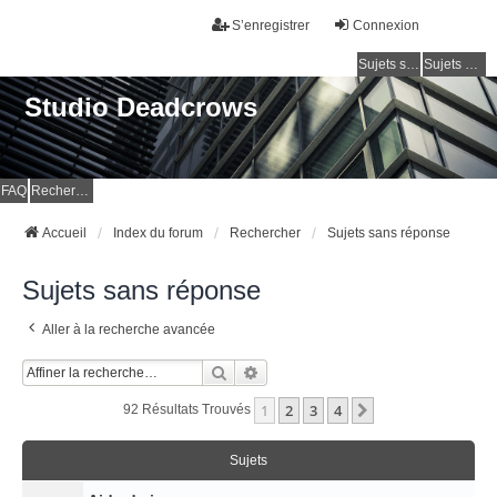
S’enregistrer
Connexion
Sujets sans réponse
Sujets actifs
Studio Deadcrows
FAQ
Rechercher
Accueil
Index du forum
Rechercher
Sujets sans réponse
Sujets sans réponse
Aller à la recherche avancée
Rechercher
Recherche Avancée
1
2
3
4
Suivante
92 Résultats Trouvés
Sujets