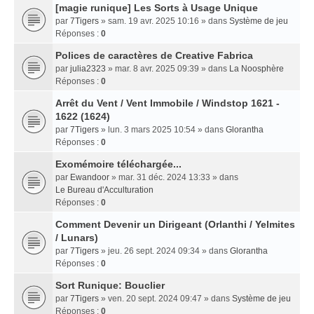
[magie runique] Les Sorts à Usage Unique
par
7Tigers
» sam. 19 avr. 2025 10:16 » dans
Système de jeu
Réponses :
0
Polices de caractères de Creative Fabrica
par
julia2323
» mar. 8 avr. 2025 09:39 » dans
La Noosphère
Réponses :
0
Arrêt du Vent / Vent Immobile / Windstop 1621 -
1622 (1624)
par
7Tigers
» lun. 3 mars 2025 10:54 » dans
Glorantha
Réponses :
0
Exomémoire téléchargée...
par
Ewandoor
» mar. 31 déc. 2024 13:33 » dans
Le Bureau d'Acculturation
Réponses :
0
Comment Devenir un Dirigeant (Orlanthi / Yelmites
/ Lunars)
par
7Tigers
» jeu. 26 sept. 2024 09:34 » dans
Glorantha
Réponses :
0
Sort Runique: Bouclier
par
7Tigers
» ven. 20 sept. 2024 09:47 » dans
Système de jeu
Réponses :
0