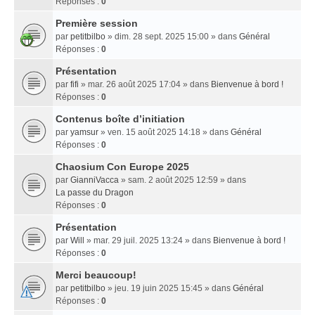
Réponses :
0
Première session
par
petitbilbo
» dim. 28 sept. 2025 15:00 » dans
Général
Réponses :
0
Présentation
par
fifi
» mar. 26 août 2025 17:04 » dans
Bienvenue à bord !
Réponses :
0
Contenus boîte d’initiation
par
yamsur
» ven. 15 août 2025 14:18 » dans
Général
Réponses :
0
Chaosium Con Europe 2025
par
GianniVacca
» sam. 2 août 2025 12:59 » dans
La passe du Dragon
Réponses :
0
Présentation
par
Will
» mar. 29 juil. 2025 13:24 » dans
Bienvenue à bord !
Réponses :
0
Merci beaucoup!
par
petitbilbo
» jeu. 19 juin 2025 15:45 » dans
Général
Réponses :
0