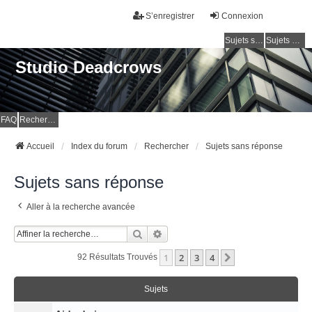
S’enregistrer
Connexion
Sujets sans réponse
Sujets actifs
Studio Deadcrows
FAQ
Rechercher
Accueil
Index du forum
Rechercher
Sujets sans réponse
Sujets sans réponse
Aller à la recherche avancée
Rechercher
Recherche Avancée
1
2
3
4
Suivante
92 Résultats Trouvés
Sujets