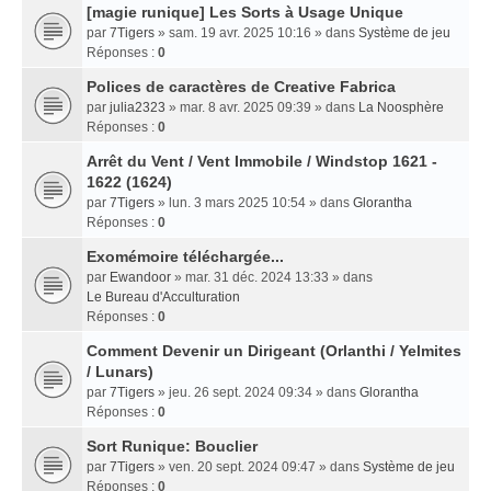
[magie runique] Les Sorts à Usage Unique
par
7Tigers
» sam. 19 avr. 2025 10:16 » dans
Système de jeu
Réponses :
0
Polices de caractères de Creative Fabrica
par
julia2323
» mar. 8 avr. 2025 09:39 » dans
La Noosphère
Réponses :
0
Arrêt du Vent / Vent Immobile / Windstop 1621 -
1622 (1624)
par
7Tigers
» lun. 3 mars 2025 10:54 » dans
Glorantha
Réponses :
0
Exomémoire téléchargée...
par
Ewandoor
» mar. 31 déc. 2024 13:33 » dans
Le Bureau d'Acculturation
Réponses :
0
Comment Devenir un Dirigeant (Orlanthi / Yelmites
/ Lunars)
par
7Tigers
» jeu. 26 sept. 2024 09:34 » dans
Glorantha
Réponses :
0
Sort Runique: Bouclier
par
7Tigers
» ven. 20 sept. 2024 09:47 » dans
Système de jeu
Réponses :
0