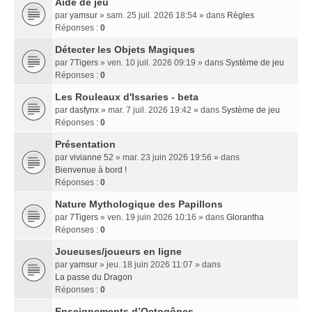
Aide de jeu
par
yamsur
» sam. 25 juil. 2026 18:54 » dans
Règles
Réponses :
0
Détecter les Objets Magiques
par
7Tigers
» ven. 10 juil. 2026 09:19 » dans
Système de jeu
Réponses :
0
Les Rouleaux d'Issaries - beta
par
dasfynx
» mar. 7 juil. 2026 19:42 » dans
Système de jeu
Réponses :
0
Présentation
par
vivianne 52
» mar. 23 juin 2026 19:56 » dans
Bienvenue à bord !
Réponses :
0
Nature Mythologique des Papillons
par
7Tigers
» ven. 19 juin 2026 10:16 » dans
Glorantha
Réponses :
0
Joueuses/joueurs en ligne
par
yamsur
» jeu. 18 juin 2026 11:07 » dans
La passe du Dragon
Réponses :
0
Enseignements dʼOctogônes