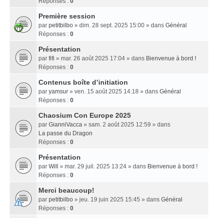
Réponses :
0
Première session
par
petitbilbo
» dim. 28 sept. 2025 15:00 » dans
Général
Réponses :
0
Présentation
par
fifi
» mar. 26 août 2025 17:04 » dans
Bienvenue à bord !
Réponses :
0
Contenus boîte d’initiation
par
yamsur
» ven. 15 août 2025 14:18 » dans
Général
Réponses :
0
Chaosium Con Europe 2025
par
GianniVacca
» sam. 2 août 2025 12:59 » dans
La passe du Dragon
Réponses :
0
Présentation
par
Will
» mar. 29 juil. 2025 13:24 » dans
Bienvenue à bord !
Réponses :
0
Merci beaucoup!
par
petitbilbo
» jeu. 19 juin 2025 15:45 » dans
Général
Réponses :
0