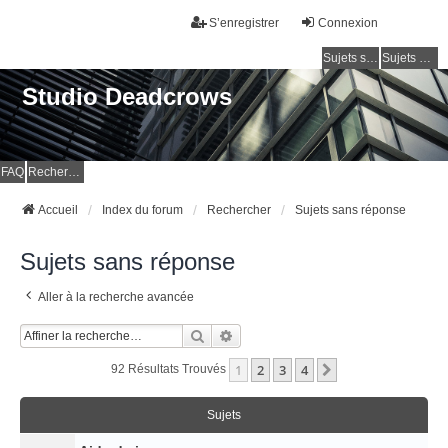
S’enregistrer
Connexion
Sujets sans réponse
Sujets actifs
Studio Deadcrows
FAQ
Rechercher
Accueil
Index du forum
Rechercher
Sujets sans réponse
Sujets sans réponse
Aller à la recherche avancée
Rechercher
Recherche Avancée
1
2
3
4
Suivante
92 Résultats Trouvés
Sujets