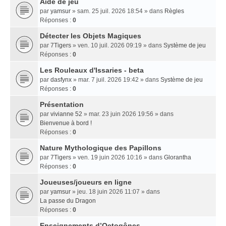
Aide de jeu
par
yamsur
» sam. 25 juil. 2026 18:54 » dans
Règles
Réponses :
0
Détecter les Objets Magiques
par
7Tigers
» ven. 10 juil. 2026 09:19 » dans
Système de jeu
Réponses :
0
Les Rouleaux d'Issaries - beta
par
dasfynx
» mar. 7 juil. 2026 19:42 » dans
Système de jeu
Réponses :
0
Présentation
par
vivianne 52
» mar. 23 juin 2026 19:56 » dans
Bienvenue à bord !
Réponses :
0
Nature Mythologique des Papillons
par
7Tigers
» ven. 19 juin 2026 10:16 » dans
Glorantha
Réponses :
0
Joueuses/joueurs en ligne
par
yamsur
» jeu. 18 juin 2026 11:07 » dans
La passe du Dragon
Réponses :
0
Enseignements dʼOctogônes