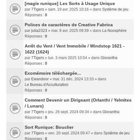
[magie runique] Les Sorts à Usage Unique
par
7Tigers
» sam. 19 avr. 2025 10:16 » dans
Système de jeu
Réponses :
0
Polices de caractères de Creative Fabrica
par
julia2323
» mar. 8 avr. 2025 09:39 » dans
La Noosphère
Réponses :
0
Arrêt du Vent / Vent Immobile / Windstop 1621 -
1622 (1624)
par
7Tigers
» lun. 3 mars 2025 10:54 » dans
Glorantha
Réponses :
0
Exomémoire téléchargée...
par
Ewandoor
» mar. 31 déc. 2024 13:33 » dans
Le Bureau d'Acculturation
Réponses :
0
Comment Devenir un Dirigeant (Orlanthi / Yelmites
/ Lunars)
par
7Tigers
» jeu. 26 sept. 2024 09:34 » dans
Glorantha
Réponses :
0
Sort Runique: Bouclier
par
7Tigers
» ven. 20 sept. 2024 09:47 » dans
Système de jeu
Réponses :
0