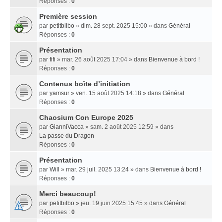
Réponses :
0
Première session
par
petitbilbo
» dim. 28 sept. 2025 15:00 » dans
Général
Réponses :
0
Présentation
par
fifi
» mar. 26 août 2025 17:04 » dans
Bienvenue à bord !
Réponses :
0
Contenus boîte d’initiation
par
yamsur
» ven. 15 août 2025 14:18 » dans
Général
Réponses :
0
Chaosium Con Europe 2025
par
GianniVacca
» sam. 2 août 2025 12:59 » dans
La passe du Dragon
Réponses :
0
Présentation
par
Will
» mar. 29 juil. 2025 13:24 » dans
Bienvenue à bord !
Réponses :
0
Merci beaucoup!
par
petitbilbo
» jeu. 19 juin 2025 15:45 » dans
Général
Réponses :
0