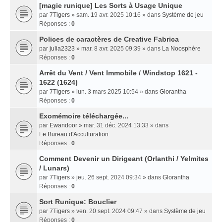
[magie runique] Les Sorts à Usage Unique
par
7Tigers
» sam. 19 avr. 2025 10:16 » dans
Système de jeu
Réponses :
0
Polices de caractères de Creative Fabrica
par
julia2323
» mar. 8 avr. 2025 09:39 » dans
La Noosphère
Réponses :
0
Arrêt du Vent / Vent Immobile / Windstop 1621 -
1622 (1624)
par
7Tigers
» lun. 3 mars 2025 10:54 » dans
Glorantha
Réponses :
0
Exomémoire téléchargée...
par
Ewandoor
» mar. 31 déc. 2024 13:33 » dans
Le Bureau d'Acculturation
Réponses :
0
Comment Devenir un Dirigeant (Orlanthi / Yelmites
/ Lunars)
par
7Tigers
» jeu. 26 sept. 2024 09:34 » dans
Glorantha
Réponses :
0
Sort Runique: Bouclier
par
7Tigers
» ven. 20 sept. 2024 09:47 » dans
Système de jeu
Réponses :
0