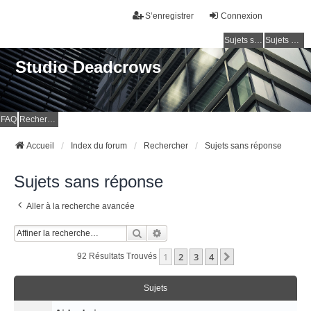
S’enregistrer
Connexion
Sujets sans réponse
Sujets actifs
Studio Deadcrows
FAQ
Rechercher
Accueil
Index du forum
Rechercher
Sujets sans réponse
Sujets sans réponse
Aller à la recherche avancée
Rechercher
Recherche Avancée
1
2
3
4
Suivante
92 Résultats Trouvés
Sujets