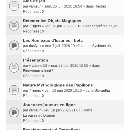
Aide de jeu
par
yamsur
» sam. 25 juil. 2026 18:54 » dans
Règles
Réponses :
0
Détecter les Objets Magiques
par
7Tigers
» ven. 10 juil. 2026 09:19 » dans
Système de jeu
Réponses :
0
Les Rouleaux d'Issaries - beta
par
dasfynx
» mar. 7 juil. 2026 19:42 » dans
Système de jeu
Réponses :
0
Présentation
par
vivianne 52
» mar. 23 juin 2026 19:56 » dans
Bienvenue à bord !
Réponses :
0
Nature Mythologique des Papillons
par
7Tigers
» ven. 19 juin 2026 10:16 » dans
Glorantha
Réponses :
0
Joueuses/joueurs en ligne
par
yamsur
» jeu. 18 juin 2026 11:07 » dans
La passe du Dragon
Réponses :
0
Enseignements dʼOctogônes