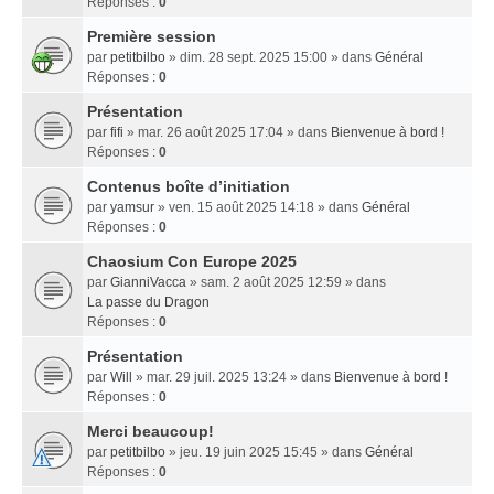
Réponses :
0
Première session
par
petitbilbo
» dim. 28 sept. 2025 15:00 » dans
Général
Réponses :
0
Présentation
par
fifi
» mar. 26 août 2025 17:04 » dans
Bienvenue à bord !
Réponses :
0
Contenus boîte d’initiation
par
yamsur
» ven. 15 août 2025 14:18 » dans
Général
Réponses :
0
Chaosium Con Europe 2025
par
GianniVacca
» sam. 2 août 2025 12:59 » dans
La passe du Dragon
Réponses :
0
Présentation
par
Will
» mar. 29 juil. 2025 13:24 » dans
Bienvenue à bord !
Réponses :
0
Merci beaucoup!
par
petitbilbo
» jeu. 19 juin 2025 15:45 » dans
Général
Réponses :
0