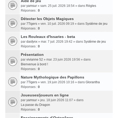
Aide de jeu
par
yamsur
» sam. 25 juil. 2026 18:54 » dans
Règles
Réponses :
0
Détecter les Objets Magiques
par
7Tigers
» ven. 10 juil. 2026 09:19 » dans
Système de jeu
Réponses :
0
Les Rouleaux d'Issaries - beta
par
dasfynx
» mar. 7 juil. 2026 19:42 » dans
Système de jeu
Réponses :
0
Présentation
par
vivianne 52
» mar. 23 juin 2026 19:56 » dans
Bienvenue à bord !
Réponses :
0
Nature Mythologique des Papillons
par
7Tigers
» ven. 19 juin 2026 10:16 » dans
Glorantha
Réponses :
0
Joueuses/joueurs en ligne
par
yamsur
» jeu. 18 juin 2026 11:07 » dans
La passe du Dragon
Réponses :
0
Enseignements dʼOctogônes