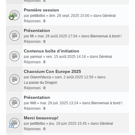
Réponses :
0
Première session
par
petitbilbo
» dim. 28 sept. 2025 15:00 » dans
Général
Réponses :
0
Présentation
par
fifi
» mar. 26 août 2025 17:04 » dans
Bienvenue à bord !
Réponses :
0
Contenus boîte d’initiation
par
yamsur
» ven. 15 août 2025 14:18 » dans
Général
Réponses :
0
Chaosium Con Europe 2025
par
GianniVacca
» sam. 2 août 2025 12:59 » dans
La passe du Dragon
Réponses :
0
Présentation
par
Will
» mar. 29 juil. 2025 13:24 » dans
Bienvenue à bord !
Réponses :
0
Merci beaucoup!
par
petitbilbo
» jeu. 19 juin 2025 15:45 » dans
Général
Réponses :
0