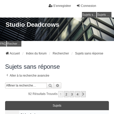
S’enregistrer
Connexion
Sujets sans réponse
Sujets actifs
Studio Deadcrows
FAQ
Rechercher
Accueil
Index du forum
Rechercher
Sujets sans réponse
Sujets sans réponse
Aller à la recherche avancée
Rechercher
Recherche Avancée
1
2
3
4
Suivante
92 Résultats Trouvés
Sujets