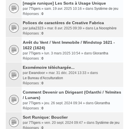
[magie runique] Les Sorts à Usage Unique
par
7Tigers
» sam. 19 avr. 2025 10:16 » dans
Système de jeu
Réponses :
0
Polices de caractères de Creative Fabrica
par
julia2323
» mar. 8 avr. 2025 09:39 » dans
La Noosphère
Réponses :
0
Arrêt du Vent / Vent Immobile / Windstop 1621 -
1622 (1624)
par
7Tigers
» lun. 3 mars 2025 10:54 » dans
Glorantha
Réponses :
0
Exomémoire téléchargée...
par
Ewandoor
» mar. 31 déc. 2024 13:33 » dans
Le Bureau d'Acculturation
Réponses :
0
Comment Devenir un Dirigeant (Orlanthi / Yelmites
/ Lunars)
par
7Tigers
» jeu. 26 sept. 2024 09:34 » dans
Glorantha
Réponses :
0
Sort Runique: Bouclier
par
7Tigers
» ven. 20 sept. 2024 09:47 » dans
Système de jeu
Réponses :
0