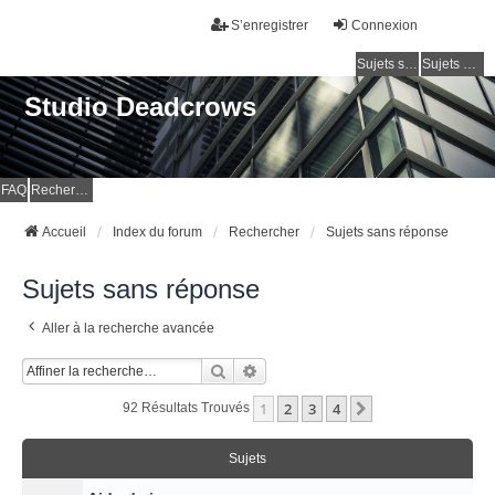
S’enregistrer
Connexion
Sujets sans réponse
Sujets actifs
Studio Deadcrows
FAQ
Rechercher
Accueil
Index du forum
Rechercher
Sujets sans réponse
Sujets sans réponse
Aller à la recherche avancée
Rechercher
Recherche Avancée
1
2
3
4
Suivante
92 Résultats Trouvés
Sujets