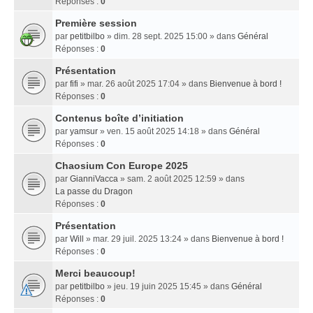
Réponses :
0
Première session
par
petitbilbo
» dim. 28 sept. 2025 15:00 » dans
Général
Réponses :
0
Présentation
par
fifi
» mar. 26 août 2025 17:04 » dans
Bienvenue à bord !
Réponses :
0
Contenus boîte d’initiation
par
yamsur
» ven. 15 août 2025 14:18 » dans
Général
Réponses :
0
Chaosium Con Europe 2025
par
GianniVacca
» sam. 2 août 2025 12:59 » dans
La passe du Dragon
Réponses :
0
Présentation
par
Will
» mar. 29 juil. 2025 13:24 » dans
Bienvenue à bord !
Réponses :
0
Merci beaucoup!
par
petitbilbo
» jeu. 19 juin 2025 15:45 » dans
Général
Réponses :
0