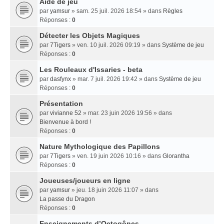
Aide de jeu
par
yamsur
» sam. 25 juil. 2026 18:54 » dans
Règles
Réponses :
0
Détecter les Objets Magiques
par
7Tigers
» ven. 10 juil. 2026 09:19 » dans
Système de jeu
Réponses :
0
Les Rouleaux d'Issaries - beta
par
dasfynx
» mar. 7 juil. 2026 19:42 » dans
Système de jeu
Réponses :
0
Présentation
par
vivianne 52
» mar. 23 juin 2026 19:56 » dans
Bienvenue à bord !
Réponses :
0
Nature Mythologique des Papillons
par
7Tigers
» ven. 19 juin 2026 10:16 » dans
Glorantha
Réponses :
0
Joueuses/joueurs en ligne
par
yamsur
» jeu. 18 juin 2026 11:07 » dans
La passe du Dragon
Réponses :
0
Enseignements dʼOctogônes