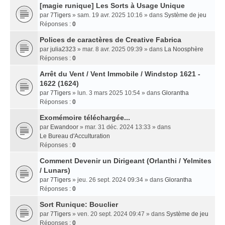
[magie runique] Les Sorts à Usage Unique
par
7Tigers
» sam. 19 avr. 2025 10:16 » dans
Système de jeu
Réponses :
0
Polices de caractères de Creative Fabrica
par
julia2323
» mar. 8 avr. 2025 09:39 » dans
La Noosphère
Réponses :
0
Arrêt du Vent / Vent Immobile / Windstop 1621 -
1622 (1624)
par
7Tigers
» lun. 3 mars 2025 10:54 » dans
Glorantha
Réponses :
0
Exomémoire téléchargée...
par
Ewandoor
» mar. 31 déc. 2024 13:33 » dans
Le Bureau d'Acculturation
Réponses :
0
Comment Devenir un Dirigeant (Orlanthi / Yelmites
/ Lunars)
par
7Tigers
» jeu. 26 sept. 2024 09:34 » dans
Glorantha
Réponses :
0
Sort Runique: Bouclier
par
7Tigers
» ven. 20 sept. 2024 09:47 » dans
Système de jeu
Réponses :
0