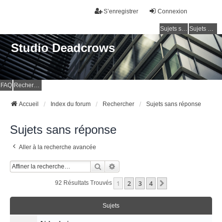
S’enregistrer
Connexion
Sujets sans réponse
Sujets actifs
Studio Deadcrows
FAQ
Rechercher
Accueil
Index du forum
Rechercher
Sujets sans réponse
Sujets sans réponse
Aller à la recherche avancée
Rechercher
Recherche Avancée
1
2
3
4
Suivante
92 Résultats Trouvés
Sujets