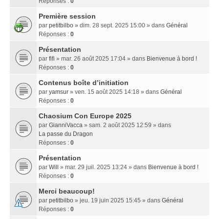
Réponses :
0
Première session
par
petitbilbo
» dim. 28 sept. 2025 15:00 » dans
Général
Réponses :
0
Présentation
par
fifi
» mar. 26 août 2025 17:04 » dans
Bienvenue à bord !
Réponses :
0
Contenus boîte d’initiation
par
yamsur
» ven. 15 août 2025 14:18 » dans
Général
Réponses :
0
Chaosium Con Europe 2025
par
GianniVacca
» sam. 2 août 2025 12:59 » dans
La passe du Dragon
Réponses :
0
Présentation
par
Will
» mar. 29 juil. 2025 13:24 » dans
Bienvenue à bord !
Réponses :
0
Merci beaucoup!
par
petitbilbo
» jeu. 19 juin 2025 15:45 » dans
Général
Réponses :
0