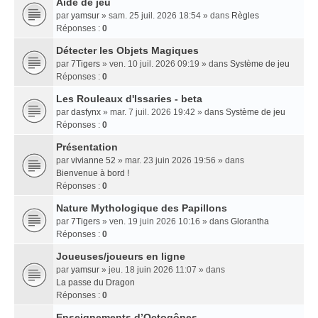
Aide de jeu
par
yamsur
» sam. 25 juil. 2026 18:54 » dans
Règles
Réponses :
0
Détecter les Objets Magiques
par
7Tigers
» ven. 10 juil. 2026 09:19 » dans
Système de jeu
Réponses :
0
Les Rouleaux d'Issaries - beta
par
dasfynx
» mar. 7 juil. 2026 19:42 » dans
Système de jeu
Réponses :
0
Présentation
par
vivianne 52
» mar. 23 juin 2026 19:56 » dans
Bienvenue à bord !
Réponses :
0
Nature Mythologique des Papillons
par
7Tigers
» ven. 19 juin 2026 10:16 » dans
Glorantha
Réponses :
0
Joueuses/joueurs en ligne
par
yamsur
» jeu. 18 juin 2026 11:07 » dans
La passe du Dragon
Réponses :
0
Enseignements dʼOctogônes