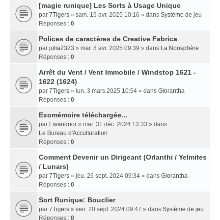
[magie runique] Les Sorts à Usage Unique
par
7Tigers
» sam. 19 avr. 2025 10:16 » dans
Système de jeu
Réponses :
0
Polices de caractères de Creative Fabrica
par
julia2323
» mar. 8 avr. 2025 09:39 » dans
La Noosphère
Réponses :
0
Arrêt du Vent / Vent Immobile / Windstop 1621 -
1622 (1624)
par
7Tigers
» lun. 3 mars 2025 10:54 » dans
Glorantha
Réponses :
0
Exomémoire téléchargée...
par
Ewandoor
» mar. 31 déc. 2024 13:33 » dans
Le Bureau d'Acculturation
Réponses :
0
Comment Devenir un Dirigeant (Orlanthi / Yelmites
/ Lunars)
par
7Tigers
» jeu. 26 sept. 2024 09:34 » dans
Glorantha
Réponses :
0
Sort Runique: Bouclier
par
7Tigers
» ven. 20 sept. 2024 09:47 » dans
Système de jeu
Réponses :
0