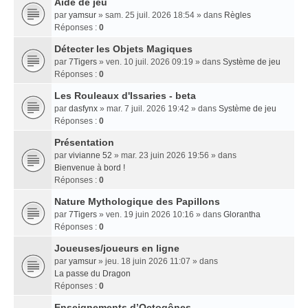
Aide de jeu
par
yamsur
» sam. 25 juil. 2026 18:54 » dans
Règles
Réponses :
0
Détecter les Objets Magiques
par
7Tigers
» ven. 10 juil. 2026 09:19 » dans
Système de jeu
Réponses :
0
Les Rouleaux d'Issaries - beta
par
dasfynx
» mar. 7 juil. 2026 19:42 » dans
Système de jeu
Réponses :
0
Présentation
par
vivianne 52
» mar. 23 juin 2026 19:56 » dans
Bienvenue à bord !
Réponses :
0
Nature Mythologique des Papillons
par
7Tigers
» ven. 19 juin 2026 10:16 » dans
Glorantha
Réponses :
0
Joueuses/joueurs en ligne
par
yamsur
» jeu. 18 juin 2026 11:07 » dans
La passe du Dragon
Réponses :
0
Enseignements dʼOctogônes