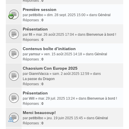
Réponses :
0
Première session
par
petitbilbo
» dim. 28 sept. 2025 15:00 » dans
Général
Réponses :
0
Présentation
par
fifi
» mar. 26 août 2025 17:04 » dans
Bienvenue à bord !
Réponses :
0
Contenus boîte d’initiation
par
yamsur
» ven. 15 août 2025 14:18 » dans
Général
Réponses :
0
Chaosium Con Europe 2025
par
GianniVacca
» sam. 2 août 2025 12:59 » dans
La passe du Dragon
Réponses :
0
Présentation
par
Will
» mar. 29 juil. 2025 13:24 » dans
Bienvenue à bord !
Réponses :
0
Merci beaucoup!
par
petitbilbo
» jeu. 19 juin 2025 15:45 » dans
Général
Réponses :
0