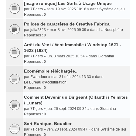
[magie runique] Les Sorts à Usage Unique
par
7Tigers
» sam. 19 avr. 2025 10:16 » dans
Système de jeu
Réponses :
0
Polices de caractères de Creative Fabrica
par
julia2323
» mar. 8 avr. 2025 09:39 » dans
La Noosphère
Réponses :
0
Arrêt du Vent / Vent Immobile / Windstop 1621 -
1622 (1624)
par
7Tigers
» lun. 3 mars 2025 10:54 » dans
Glorantha
Réponses :
0
Exomémoire téléchargée...
par
Ewandoor
» mar. 31 déc. 2024 13:33 » dans
Le Bureau d'Acculturation
Réponses :
0
Comment Devenir un Dirigeant (Orlanthi / Yelmites
/ Lunars)
par
7Tigers
» jeu. 26 sept. 2024 09:34 » dans
Glorantha
Réponses :
0
Sort Runique: Bouclier
par
7Tigers
» ven. 20 sept. 2024 09:47 » dans
Système de jeu
Réponses :
0