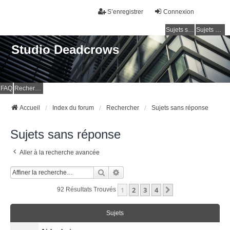
S’enregistrer
Connexion
Sujets sans réponse
Sujets actifs
Studio Deadcrows
FAQ
Rechercher
Accueil
Index du forum
Rechercher
Sujets sans réponse
Sujets sans réponse
Aller à la recherche avancée
Rechercher
Recherche Avancée
1
2
3
4
Suivante
92 Résultats Trouvés
Sujets