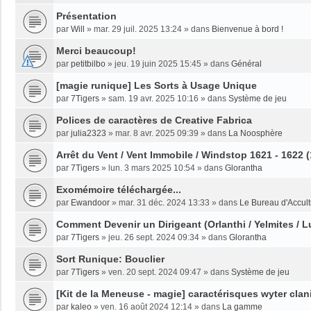
Présentation
par
Will
»
mar. 29 juil. 2025 13:24
» dans
Bienvenue à bord !
Merci beaucoup!
par
petitbilbo
»
jeu. 19 juin 2025 15:45
» dans
Général
[magie runique] Les Sorts à Usage Unique
par
7Tigers
»
sam. 19 avr. 2025 10:16
» dans
Système de jeu
Polices de caractères de Creative Fabrica
par
julia2323
»
mar. 8 avr. 2025 09:39
» dans
La Noosphère
Arrêt du Vent / Vent Immobile / Windstop 1621 - 1622 
par
7Tigers
»
lun. 3 mars 2025 10:54
» dans
Glorantha
Exomémoire téléchargée...
par
Ewandoor
»
mar. 31 déc. 2024 13:33
» dans
Le Bureau d'Accult
Comment Devenir un Dirigeant (Orlanthi / Yelmites / L
par
7Tigers
»
jeu. 26 sept. 2024 09:34
» dans
Glorantha
Sort Runique: Bouclier
par
7Tigers
»
ven. 20 sept. 2024 09:47
» dans
Système de jeu
[Kit de la Meneuse - magie] caractérisques wyter clan
par
kaleo
»
ven. 16 août 2024 12:14
» dans
La gamme