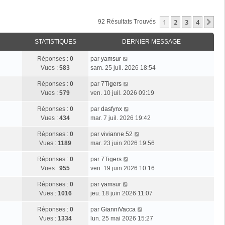
1
2
3
4
Su
92 Résultats Trouvés
STATISTIQUES
DERNIER MESSAGE
Réponses :
0
par
yamsur
Vues :
583
sam. 25 juil. 2026 18:54
Réponses :
0
par
7Tigers
Vues :
579
ven. 10 juil. 2026 09:19
Réponses :
0
par
dasfynx
Vues :
434
mar. 7 juil. 2026 19:42
Réponses :
0
par
vivianne 52
Vues :
1189
mar. 23 juin 2026 19:56
Réponses :
0
par
7Tigers
Vues :
955
ven. 19 juin 2026 10:16
Réponses :
0
par
yamsur
Vues :
1016
jeu. 18 juin 2026 11:07
Réponses :
0
par
GianniVacca
Vues :
1334
lun. 25 mai 2026 15:27