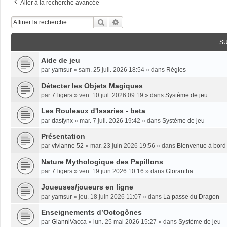
Aller à la recherche avancée
Rechercher
Recherche Avancée
S
Aide de jeu
par
yamsur
»
sam. 25 juil. 2026 18:54
» dans
Règles
Détecter les Objets Magiques
par
7Tigers
»
ven. 10 juil. 2026 09:19
» dans
Système de jeu
Les Rouleaux d'Issaries - beta
par
dasfynx
»
mar. 7 juil. 2026 19:42
» dans
Système de jeu
Présentation
par
vivianne 52
»
mar. 23 juin 2026 19:56
» dans
Bienvenue à bord 
Nature Mythologique des Papillons
par
7Tigers
»
ven. 19 juin 2026 10:16
» dans
Glorantha
Joueuses/joueurs en ligne
par
yamsur
»
jeu. 18 juin 2026 11:07
» dans
La passe du Dragon
Enseignements dʼOctogônes
par
GianniVacca
»
lun. 25 mai 2026 15:27
» dans
Système de jeu