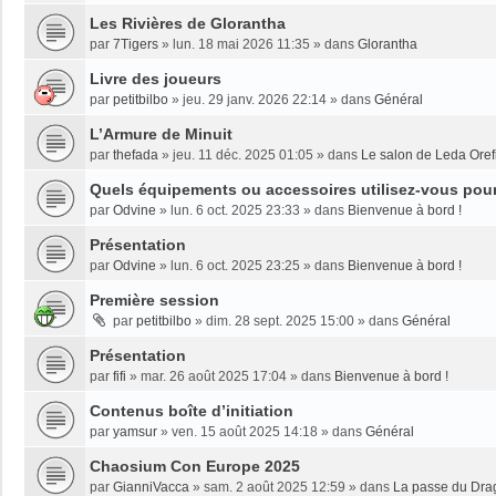
Les Rivières de Glorantha
par
7Tigers
»
lun. 18 mai 2026 11:35
» dans
Glorantha
Livre des joueurs
par
petitbilbo
»
jeu. 29 janv. 2026 22:14
» dans
Général
L’Armure de Minuit
par
thefada
»
jeu. 11 déc. 2025 01:05
» dans
Le salon de Leda Oref
Quels équipements ou accessoires utilisez-vous pour 
par
Odvine
»
lun. 6 oct. 2025 23:33
» dans
Bienvenue à bord !
Présentation
par
Odvine
»
lun. 6 oct. 2025 23:25
» dans
Bienvenue à bord !
Première session
par
petitbilbo
»
dim. 28 sept. 2025 15:00
» dans
Général
Présentation
par
fifi
»
mar. 26 août 2025 17:04
» dans
Bienvenue à bord !
Contenus boîte d’initiation
par
yamsur
»
ven. 15 août 2025 14:18
» dans
Général
Chaosium Con Europe 2025
par
GianniVacca
»
sam. 2 août 2025 12:59
» dans
La passe du Dra