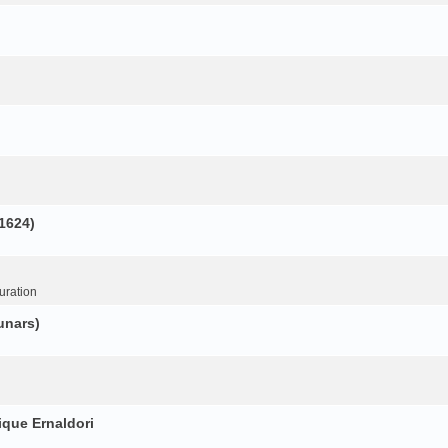
(1624)
uration
unars)
ique Ernaldori