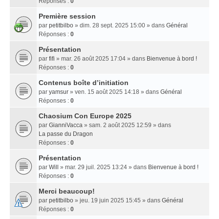
Réponses :
0
Première session
par
petitbilbo
» dim. 28 sept. 2025 15:00 » dans
Général
Réponses :
0
Présentation
par
fifi
» mar. 26 août 2025 17:04 » dans
Bienvenue à bord !
Réponses :
0
Contenus boîte d’initiation
par
yamsur
» ven. 15 août 2025 14:18 » dans
Général
Réponses :
0
Chaosium Con Europe 2025
par
GianniVacca
» sam. 2 août 2025 12:59 » dans
La passe du Dragon
Réponses :
0
Présentation
par
Will
» mar. 29 juil. 2025 13:24 » dans
Bienvenue à bord !
Réponses :
0
Merci beaucoup!
par
petitbilbo
» jeu. 19 juin 2025 15:45 » dans
Général
Réponses :
0