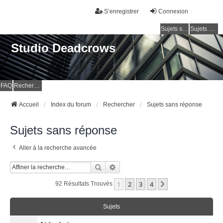
S’enregistrer
Connexion
Sujets sans réponse
Sujets actifs
Studio Deadcrows
FAQ
Rechercher
Accueil
Index du forum
Rechercher
Sujets sans réponse
Sujets sans réponse
Aller à la recherche avancée
Rechercher
Recherche Avancée
1
2
3
4
Suivante
92 Résultats Trouvés
Sujets