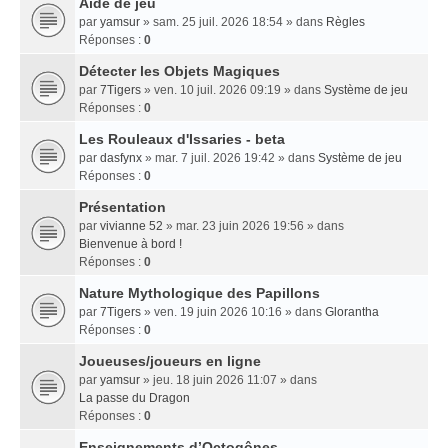
Aide de jeu
par
yamsur
» sam. 25 juil. 2026 18:54 » dans
Règles
Réponses :
0
Détecter les Objets Magiques
par
7Tigers
» ven. 10 juil. 2026 09:19 » dans
Système de jeu
Réponses :
0
Les Rouleaux d'Issaries - beta
par
dasfynx
» mar. 7 juil. 2026 19:42 » dans
Système de jeu
Réponses :
0
Présentation
par
vivianne 52
» mar. 23 juin 2026 19:56 » dans
Bienvenue à bord !
Réponses :
0
Nature Mythologique des Papillons
par
7Tigers
» ven. 19 juin 2026 10:16 » dans
Glorantha
Réponses :
0
Joueuses/joueurs en ligne
par
yamsur
» jeu. 18 juin 2026 11:07 » dans
La passe du Dragon
Réponses :
0
Enseignements dʼOctogônes