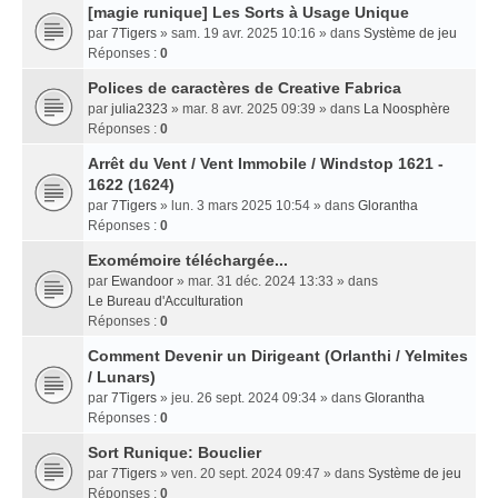
[magie runique] Les Sorts à Usage Unique
par
7Tigers
» sam. 19 avr. 2025 10:16 » dans
Système de jeu
Réponses :
0
Polices de caractères de Creative Fabrica
par
julia2323
» mar. 8 avr. 2025 09:39 » dans
La Noosphère
Réponses :
0
Arrêt du Vent / Vent Immobile / Windstop 1621 -
1622 (1624)
par
7Tigers
» lun. 3 mars 2025 10:54 » dans
Glorantha
Réponses :
0
Exomémoire téléchargée...
par
Ewandoor
» mar. 31 déc. 2024 13:33 » dans
Le Bureau d'Acculturation
Réponses :
0
Comment Devenir un Dirigeant (Orlanthi / Yelmites
/ Lunars)
par
7Tigers
» jeu. 26 sept. 2024 09:34 » dans
Glorantha
Réponses :
0
Sort Runique: Bouclier
par
7Tigers
» ven. 20 sept. 2024 09:47 » dans
Système de jeu
Réponses :
0