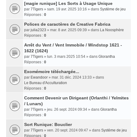
[magie runique] Les Sorts à Usage Unique
par
7Tigers
» sam. 19 avr. 2025 10:16 » dans
Système de jeu
Réponses :
0
Polices de caractères de Creative Fabrica
par
julia2323
» mar. 8 avr. 2025 09:39 » dans
La Noosphère
Réponses :
0
Arrêt du Vent / Vent Immobile / Windstop 1621 -
1622 (1624)
par
7Tigers
» lun. 3 mars 2025 10:54 » dans
Glorantha
Réponses :
0
Exomémoire téléchargée...
par
Ewandoor
» mar. 31 déc. 2024 13:33 » dans
Le Bureau d'Acculturation
Réponses :
0
Comment Devenir un Dirigeant (Orlanthi / Yelmites
/ Lunars)
par
7Tigers
» jeu. 26 sept. 2024 09:34 » dans
Glorantha
Réponses :
0
Sort Runique: Bouclier
par
7Tigers
» ven. 20 sept. 2024 09:47 » dans
Système de jeu
Réponses :
0