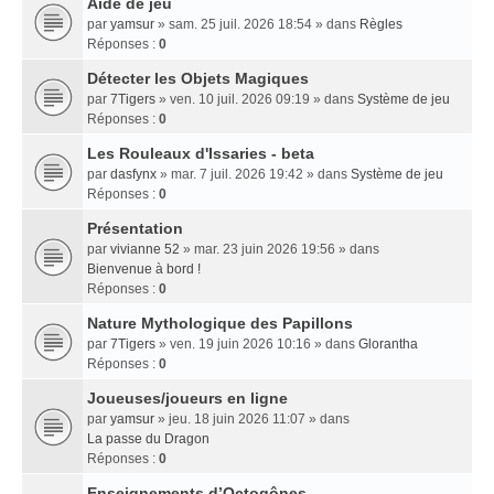
Aide de jeu
par
yamsur
» sam. 25 juil. 2026 18:54 » dans
Règles
Réponses :
0
Détecter les Objets Magiques
par
7Tigers
» ven. 10 juil. 2026 09:19 » dans
Système de jeu
Réponses :
0
Les Rouleaux d'Issaries - beta
par
dasfynx
» mar. 7 juil. 2026 19:42 » dans
Système de jeu
Réponses :
0
Présentation
par
vivianne 52
» mar. 23 juin 2026 19:56 » dans
Bienvenue à bord !
Réponses :
0
Nature Mythologique des Papillons
par
7Tigers
» ven. 19 juin 2026 10:16 » dans
Glorantha
Réponses :
0
Joueuses/joueurs en ligne
par
yamsur
» jeu. 18 juin 2026 11:07 » dans
La passe du Dragon
Réponses :
0
Enseignements dʼOctogônes