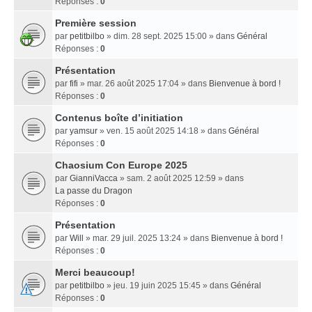
Réponses :
0
Première session
par
petitbilbo
» dim. 28 sept. 2025 15:00 » dans
Général
Réponses :
0
Présentation
par
fifi
» mar. 26 août 2025 17:04 » dans
Bienvenue à bord !
Réponses :
0
Contenus boîte d’initiation
par
yamsur
» ven. 15 août 2025 14:18 » dans
Général
Réponses :
0
Chaosium Con Europe 2025
par
GianniVacca
» sam. 2 août 2025 12:59 » dans
La passe du Dragon
Réponses :
0
Présentation
par
Will
» mar. 29 juil. 2025 13:24 » dans
Bienvenue à bord !
Réponses :
0
Merci beaucoup!
par
petitbilbo
» jeu. 19 juin 2025 15:45 » dans
Général
Réponses :
0