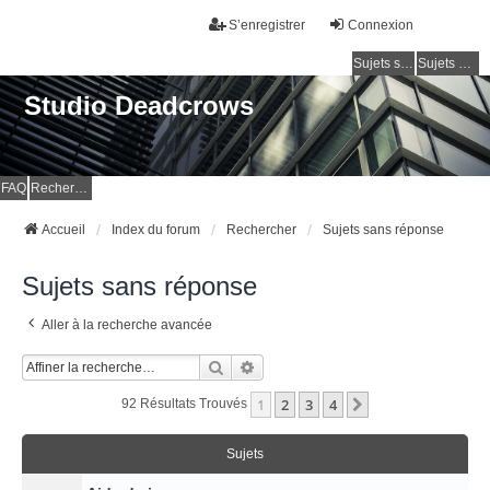
S’enregistrer
Connexion
Sujets sans réponse
Sujets actifs
Studio Deadcrows
FAQ
Rechercher
Accueil
Index du forum
Rechercher
Sujets sans réponse
Sujets sans réponse
Aller à la recherche avancée
Rechercher
Recherche Avancée
1
2
3
4
Suivante
92 Résultats Trouvés
Sujets