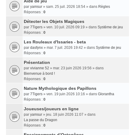
Aide de jeu
par
yamsur
» sam. 25 juil. 2026 18:54 » dans
Règles
Réponses :
0
Détecter les Objets Magiques
par
7Tigers
» ven. 10 juil. 2026 09:19 » dans
Système de jeu
Réponses :
0
Les Rouleaux d'Issaries - beta
par
dasfynx
» mar. 7 juil. 2026 19:42 » dans
Système de jeu
Réponses :
0
Présentation
par
vivianne 52
» mar. 23 juin 2026 19:56 » dans
Bienvenue à bord !
Réponses :
0
Nature Mythologique des Papillons
par
7Tigers
» ven. 19 juin 2026 10:16 » dans
Glorantha
Réponses :
0
Joueuses/joueurs en ligne
par
yamsur
» jeu. 18 juin 2026 11:07 » dans
La passe du Dragon
Réponses :
0
Enseignements dʼOctogônes