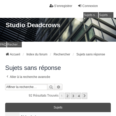
S’enregistrer
Connexion
Sujets sans réponse
Sujets actifs
Studio Deadcrows
FAQ
Rechercher
Accueil
Index du forum
Rechercher
Sujets sans réponse
Sujets sans réponse
Aller à la recherche avancée
Rechercher
Recherche Avancée
1
2
3
4
Suivante
92 Résultats Trouvés
Sujets