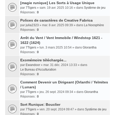
[magie runique] Les Sorts à Usage Unique
par
7Tigers
» sam. 19 avr. 2025 10:16 » dans
Système de jeu
Réponses :
0
Polices de caractères de Creative Fabrica
par
julia2323
» mar. 8 avr. 2025 09:39 » dans
La Noosphère
Réponses :
0
Arrêt du Vent / Vent Immobile / Windstop 1621 -
1622 (1624)
par
7Tigers
» lun. 3 mars 2025 10:54 » dans
Glorantha
Réponses :
0
Exomémoire téléchargée...
par
Ewandoor
» mar. 31 déc. 2024 13:33 » dans
Le Bureau d'Acculturation
Réponses :
0
Comment Devenir un Dirigeant (Orlanthi / Yelmites
/ Lunars)
par
7Tigers
» jeu. 26 sept. 2024 09:34 » dans
Glorantha
Réponses :
0
Sort Runique: Bouclier
par
7Tigers
» ven. 20 sept. 2024 09:47 » dans
Système de jeu
Réponses :
0