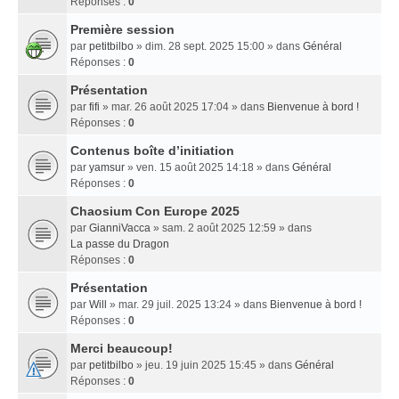
Réponses :
0
Première session
par
petitbilbo
» dim. 28 sept. 2025 15:00 » dans
Général
Réponses :
0
Présentation
par
fifi
» mar. 26 août 2025 17:04 » dans
Bienvenue à bord !
Réponses :
0
Contenus boîte d’initiation
par
yamsur
» ven. 15 août 2025 14:18 » dans
Général
Réponses :
0
Chaosium Con Europe 2025
par
GianniVacca
» sam. 2 août 2025 12:59 » dans
La passe du Dragon
Réponses :
0
Présentation
par
Will
» mar. 29 juil. 2025 13:24 » dans
Bienvenue à bord !
Réponses :
0
Merci beaucoup!
par
petitbilbo
» jeu. 19 juin 2025 15:45 » dans
Général
Réponses :
0