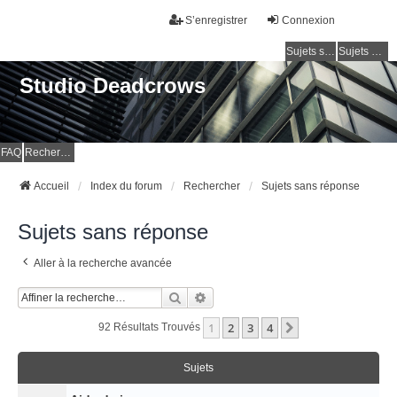
S’enregistrer
Connexion
Sujets sans réponse
Sujets actifs
Studio Deadcrows
FAQ
Rechercher
Accueil
Index du forum
Rechercher
Sujets sans réponse
Sujets sans réponse
Aller à la recherche avancée
Rechercher
Recherche Avancée
1
2
3
4
Suivante
92 Résultats Trouvés
Sujets