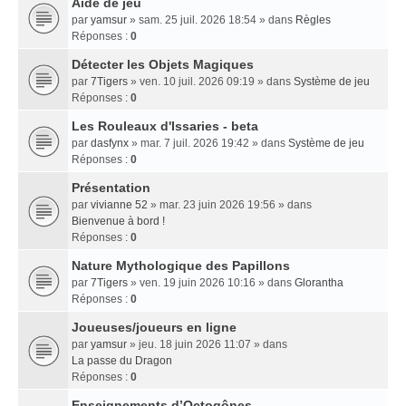
Aide de jeu
par
yamsur
» sam. 25 juil. 2026 18:54 » dans
Règles
Réponses :
0
Détecter les Objets Magiques
par
7Tigers
» ven. 10 juil. 2026 09:19 » dans
Système de jeu
Réponses :
0
Les Rouleaux d'Issaries - beta
par
dasfynx
» mar. 7 juil. 2026 19:42 » dans
Système de jeu
Réponses :
0
Présentation
par
vivianne 52
» mar. 23 juin 2026 19:56 » dans
Bienvenue à bord !
Réponses :
0
Nature Mythologique des Papillons
par
7Tigers
» ven. 19 juin 2026 10:16 » dans
Glorantha
Réponses :
0
Joueuses/joueurs en ligne
par
yamsur
» jeu. 18 juin 2026 11:07 » dans
La passe du Dragon
Réponses :
0
Enseignements dʼOctogônes