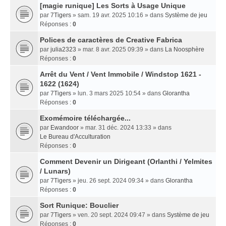
[magie runique] Les Sorts à Usage Unique
par
7Tigers
» sam. 19 avr. 2025 10:16 » dans
Système de jeu
Réponses :
0
Polices de caractères de Creative Fabrica
par
julia2323
» mar. 8 avr. 2025 09:39 » dans
La Noosphère
Réponses :
0
Arrêt du Vent / Vent Immobile / Windstop 1621 -
1622 (1624)
par
7Tigers
» lun. 3 mars 2025 10:54 » dans
Glorantha
Réponses :
0
Exomémoire téléchargée...
par
Ewandoor
» mar. 31 déc. 2024 13:33 » dans
Le Bureau d'Acculturation
Réponses :
0
Comment Devenir un Dirigeant (Orlanthi / Yelmites
/ Lunars)
par
7Tigers
» jeu. 26 sept. 2024 09:34 » dans
Glorantha
Réponses :
0
Sort Runique: Bouclier
par
7Tigers
» ven. 20 sept. 2024 09:47 » dans
Système de jeu
Réponses :
0