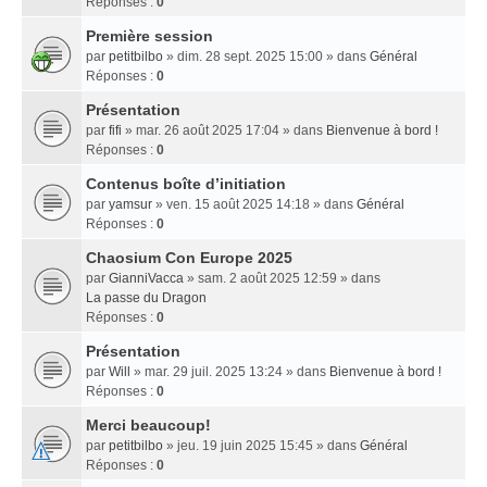
Réponses :
0
Première session
par
petitbilbo
» dim. 28 sept. 2025 15:00 » dans
Général
Réponses :
0
Présentation
par
fifi
» mar. 26 août 2025 17:04 » dans
Bienvenue à bord !
Réponses :
0
Contenus boîte d’initiation
par
yamsur
» ven. 15 août 2025 14:18 » dans
Général
Réponses :
0
Chaosium Con Europe 2025
par
GianniVacca
» sam. 2 août 2025 12:59 » dans
La passe du Dragon
Réponses :
0
Présentation
par
Will
» mar. 29 juil. 2025 13:24 » dans
Bienvenue à bord !
Réponses :
0
Merci beaucoup!
par
petitbilbo
» jeu. 19 juin 2025 15:45 » dans
Général
Réponses :
0