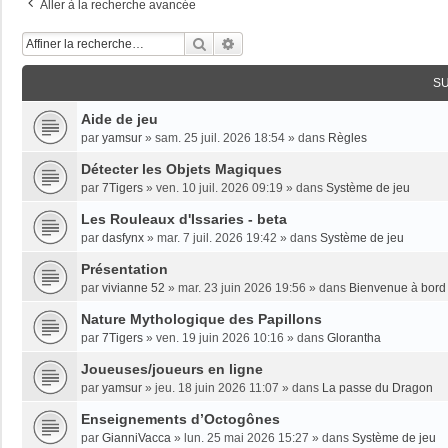
Aller à la recherche avancée
Rechercher
Recherche Avancée
S
Aide de jeu
par
yamsur
»
sam. 25 juil. 2026 18:54
» dans
Règles
Détecter les Objets Magiques
par
7Tigers
»
ven. 10 juil. 2026 09:19
» dans
Système de jeu
Les Rouleaux d'Issaries - beta
par
dasfynx
»
mar. 7 juil. 2026 19:42
» dans
Système de jeu
Présentation
par
vivianne 52
»
mar. 23 juin 2026 19:56
» dans
Bienvenue à bord 
Nature Mythologique des Papillons
par
7Tigers
»
ven. 19 juin 2026 10:16
» dans
Glorantha
Joueuses/joueurs en ligne
par
yamsur
»
jeu. 18 juin 2026 11:07
» dans
La passe du Dragon
Enseignements dʼOctogônes
par
GianniVacca
»
lun. 25 mai 2026 15:27
» dans
Système de jeu