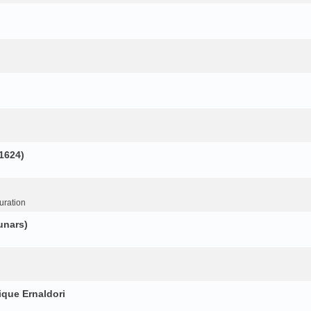
(1624)
uration
unars)
ique Ernaldori