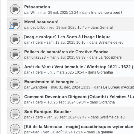
Présentation
par
Will
»
mar. 29 juil. 2025 13:24
» dans
Bienvenue à bord !
Merci beaucoup!
par
petitbilbo
»
jeu. 19 juin 2025 15:45
» dans
Général
[magie runique] Les Sorts à Usage Unique
par
7Tigers
»
sam. 19 avr. 2025 10:16
» dans
Système de jeu
Polices de caractères de Creative Fabrica
par
julia2323
»
mar. 8 avr. 2025 09:39
» dans
La Noosphère
Arrêt du Vent / Vent Immobile / Windstop 1621 - 1622 
par
7Tigers
»
lun. 3 mars 2025 10:54
» dans
Glorantha
Exomémoire téléchargée...
par
Ewandoor
»
mar. 31 déc. 2024 13:33
» dans
Le Bureau d'Accult
Comment Devenir un Dirigeant (Orlanthi / Yelmites / L
par
7Tigers
»
jeu. 26 sept. 2024 09:34
» dans
Glorantha
Sort Runique: Bouclier
par
7Tigers
»
ven. 20 sept. 2024 09:47
» dans
Système de jeu
[Kit de la Meneuse - magie] caractérisques wyter clan
par
kaleo
»
ven. 16 août 2024 12:14
» dans
La gamme