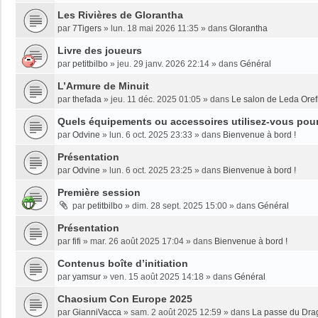
Les Rivières de Glorantha
par
7Tigers
»
lun. 18 mai 2026 11:35
» dans
Glorantha
Livre des joueurs
par
petitbilbo
»
jeu. 29 janv. 2026 22:14
» dans
Général
L’Armure de Minuit
par
thefada
»
jeu. 11 déc. 2025 01:05
» dans
Le salon de Leda Oref
Quels équipements ou accessoires utilisez-vous pour 
par
Odvine
»
lun. 6 oct. 2025 23:33
» dans
Bienvenue à bord !
Présentation
par
Odvine
»
lun. 6 oct. 2025 23:25
» dans
Bienvenue à bord !
Première session
par
petitbilbo
»
dim. 28 sept. 2025 15:00
» dans
Général
Présentation
par
fifi
»
mar. 26 août 2025 17:04
» dans
Bienvenue à bord !
Contenus boîte d’initiation
par
yamsur
»
ven. 15 août 2025 14:18
» dans
Général
Chaosium Con Europe 2025
par
GianniVacca
»
sam. 2 août 2025 12:59
» dans
La passe du Dra