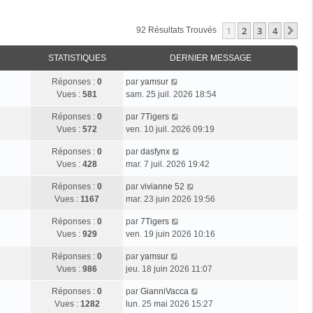
1
2
3
4
Su
92 Résultats Trouvés
STATISTIQUES
DERNIER MESSAGE
Réponses :
0
par
yamsur
Vues :
581
sam. 25 juil. 2026 18:54
Réponses :
0
par
7Tigers
Vues :
572
ven. 10 juil. 2026 09:19
Réponses :
0
par
dasfynx
Vues :
428
mar. 7 juil. 2026 19:42
Réponses :
0
par
vivianne 52
Vues :
1167
mar. 23 juin 2026 19:56
Réponses :
0
par
7Tigers
Vues :
929
ven. 19 juin 2026 10:16
Réponses :
0
par
yamsur
Vues :
986
jeu. 18 juin 2026 11:07
Réponses :
0
par
GianniVacca
Vues :
1282
lun. 25 mai 2026 15:27