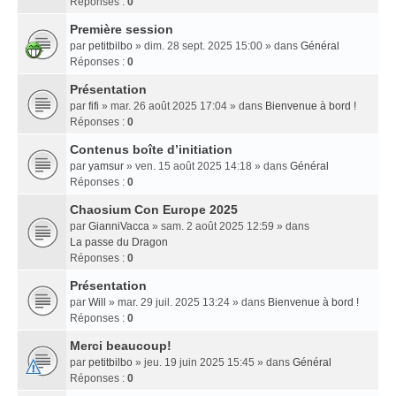
Réponses :
0
Première session
par
petitbilbo
» dim. 28 sept. 2025 15:00 » dans
Général
Réponses :
0
Présentation
par
fifi
» mar. 26 août 2025 17:04 » dans
Bienvenue à bord !
Réponses :
0
Contenus boîte d’initiation
par
yamsur
» ven. 15 août 2025 14:18 » dans
Général
Réponses :
0
Chaosium Con Europe 2025
par
GianniVacca
» sam. 2 août 2025 12:59 » dans
La passe du Dragon
Réponses :
0
Présentation
par
Will
» mar. 29 juil. 2025 13:24 » dans
Bienvenue à bord !
Réponses :
0
Merci beaucoup!
par
petitbilbo
» jeu. 19 juin 2025 15:45 » dans
Général
Réponses :
0