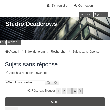
S’enregistrer
Connexion
Sujets sans réponse
Sujets actifs
Studio Deadcrows
FAQ
Rechercher
Accueil
Index du forum
Rechercher
Sujets sans réponse
Sujets sans réponse
Aller à la recherche avancée
Rechercher
Recherche Avancée
1
2
3
4
Suivante
92 Résultats Trouvés
Sujets