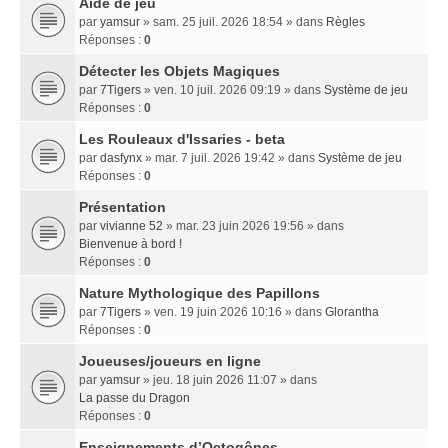
Aide de jeu
par
yamsur
» sam. 25 juil. 2026 18:54 » dans
Règles
Réponses :
0
Détecter les Objets Magiques
par
7Tigers
» ven. 10 juil. 2026 09:19 » dans
Système de jeu
Réponses :
0
Les Rouleaux d'Issaries - beta
par
dasfynx
» mar. 7 juil. 2026 19:42 » dans
Système de jeu
Réponses :
0
Présentation
par
vivianne 52
» mar. 23 juin 2026 19:56 » dans
Bienvenue à bord !
Réponses :
0
Nature Mythologique des Papillons
par
7Tigers
» ven. 19 juin 2026 10:16 » dans
Glorantha
Réponses :
0
Joueuses/joueurs en ligne
par
yamsur
» jeu. 18 juin 2026 11:07 » dans
La passe du Dragon
Réponses :
0
Enseignements dʼOctogônes