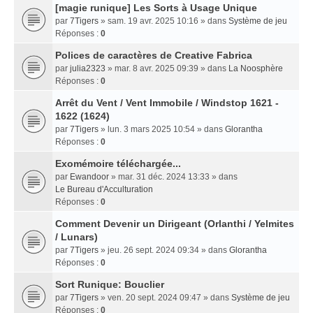
[magie runique] Les Sorts à Usage Unique
par
7Tigers
» sam. 19 avr. 2025 10:16 » dans
Système de jeu
Réponses :
0
Polices de caractères de Creative Fabrica
par
julia2323
» mar. 8 avr. 2025 09:39 » dans
La Noosphère
Réponses :
0
Arrêt du Vent / Vent Immobile / Windstop 1621 -
1622 (1624)
par
7Tigers
» lun. 3 mars 2025 10:54 » dans
Glorantha
Réponses :
0
Exomémoire téléchargée...
par
Ewandoor
» mar. 31 déc. 2024 13:33 » dans
Le Bureau d'Acculturation
Réponses :
0
Comment Devenir un Dirigeant (Orlanthi / Yelmites
/ Lunars)
par
7Tigers
» jeu. 26 sept. 2024 09:34 » dans
Glorantha
Réponses :
0
Sort Runique: Bouclier
par
7Tigers
» ven. 20 sept. 2024 09:47 » dans
Système de jeu
Réponses :
0