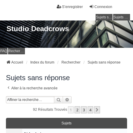
S’enregistrer
Connexion
Sujets sans réponse
Sujets actifs
Studio Deadcrows
FAQ
Rechercher
Accueil
Index du forum
Rechercher
Sujets sans réponse
Sujets sans réponse
Aller à la recherche avancée
Rechercher
Recherche Avancée
1
2
3
4
Suivante
92 Résultats Trouvés
Sujets