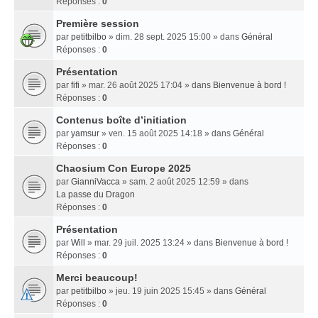
Réponses :
0
Première session
par
petitbilbo
» dim. 28 sept. 2025 15:00 » dans
Général
Réponses :
0
Présentation
par
fifi
» mar. 26 août 2025 17:04 » dans
Bienvenue à bord !
Réponses :
0
Contenus boîte d’initiation
par
yamsur
» ven. 15 août 2025 14:18 » dans
Général
Réponses :
0
Chaosium Con Europe 2025
par
GianniVacca
» sam. 2 août 2025 12:59 » dans
La passe du Dragon
Réponses :
0
Présentation
par
Will
» mar. 29 juil. 2025 13:24 » dans
Bienvenue à bord !
Réponses :
0
Merci beaucoup!
par
petitbilbo
» jeu. 19 juin 2025 15:45 » dans
Général
Réponses :
0