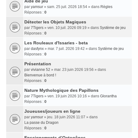
Aide de jeu
par
yamsur
» sam. 25 juil. 2026 18:54 » dans
Règles
Réponses :
0
Détecter les Objets Magiques
par
7Tigers
» ven. 10 juil. 2026 09:19 » dans
Système de jeu
Réponses :
0
Les Rouleaux d'Issaries - beta
par
dasfynx
» mar. 7 juil. 2026 19:42 » dans
Système de jeu
Réponses :
0
Présentation
par
vivianne 52
» mar. 23 juin 2026 19:56 » dans
Bienvenue à bord !
Réponses :
0
Nature Mythologique des Papillons
par
7Tigers
» ven. 19 juin 2026 10:16 » dans
Glorantha
Réponses :
0
Joueuses/joueurs en ligne
par
yamsur
» jeu. 18 juin 2026 11:07 » dans
La passe du Dragon
Réponses :
0
Enseignements dʼOctogônes