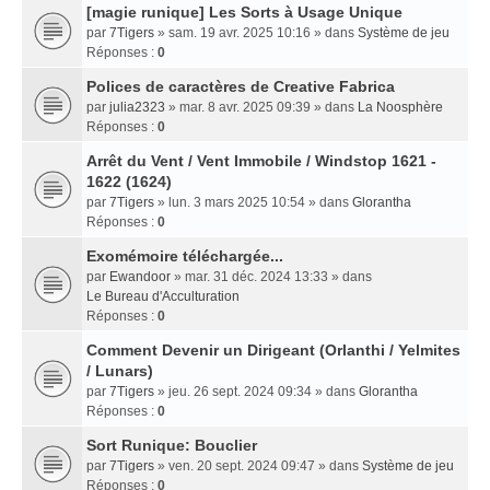
[magie runique] Les Sorts à Usage Unique
par
7Tigers
» sam. 19 avr. 2025 10:16 » dans
Système de jeu
Réponses :
0
Polices de caractères de Creative Fabrica
par
julia2323
» mar. 8 avr. 2025 09:39 » dans
La Noosphère
Réponses :
0
Arrêt du Vent / Vent Immobile / Windstop 1621 -
1622 (1624)
par
7Tigers
» lun. 3 mars 2025 10:54 » dans
Glorantha
Réponses :
0
Exomémoire téléchargée...
par
Ewandoor
» mar. 31 déc. 2024 13:33 » dans
Le Bureau d'Acculturation
Réponses :
0
Comment Devenir un Dirigeant (Orlanthi / Yelmites
/ Lunars)
par
7Tigers
» jeu. 26 sept. 2024 09:34 » dans
Glorantha
Réponses :
0
Sort Runique: Bouclier
par
7Tigers
» ven. 20 sept. 2024 09:47 » dans
Système de jeu
Réponses :
0