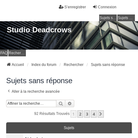
S’enregistrer
Connexion
Sujets sans réponse
Sujets actifs
Studio Deadcrows
FAQ
Rechercher
Accueil
Index du forum
Rechercher
Sujets sans réponse
Sujets sans réponse
Aller à la recherche avancée
Rechercher
Recherche Avancée
1
2
3
4
Suivante
92 Résultats Trouvés
Sujets