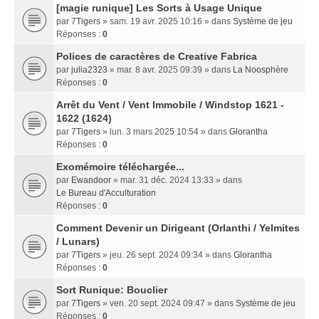
[magie runique] Les Sorts à Usage Unique
par
7Tigers
» sam. 19 avr. 2025 10:16 » dans
Système de jeu
Réponses :
0
Polices de caractères de Creative Fabrica
par
julia2323
» mar. 8 avr. 2025 09:39 » dans
La Noosphère
Réponses :
0
Arrêt du Vent / Vent Immobile / Windstop 1621 -
1622 (1624)
par
7Tigers
» lun. 3 mars 2025 10:54 » dans
Glorantha
Réponses :
0
Exomémoire téléchargée...
par
Ewandoor
» mar. 31 déc. 2024 13:33 » dans
Le Bureau d'Acculturation
Réponses :
0
Comment Devenir un Dirigeant (Orlanthi / Yelmites
/ Lunars)
par
7Tigers
» jeu. 26 sept. 2024 09:34 » dans
Glorantha
Réponses :
0
Sort Runique: Bouclier
par
7Tigers
» ven. 20 sept. 2024 09:47 » dans
Système de jeu
Réponses :
0