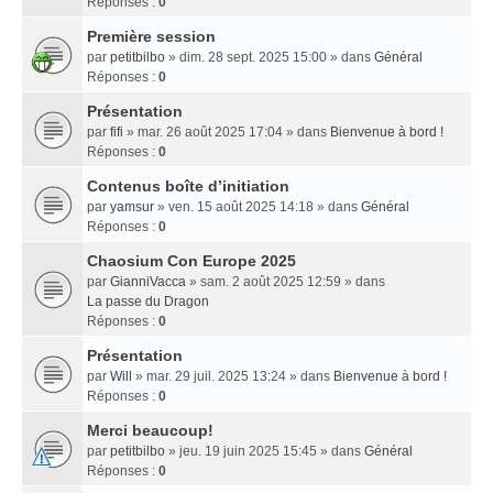
Réponses :
0
Première session
par
petitbilbo
» dim. 28 sept. 2025 15:00 » dans
Général
Réponses :
0
Présentation
par
fifi
» mar. 26 août 2025 17:04 » dans
Bienvenue à bord !
Réponses :
0
Contenus boîte d’initiation
par
yamsur
» ven. 15 août 2025 14:18 » dans
Général
Réponses :
0
Chaosium Con Europe 2025
par
GianniVacca
» sam. 2 août 2025 12:59 » dans
La passe du Dragon
Réponses :
0
Présentation
par
Will
» mar. 29 juil. 2025 13:24 » dans
Bienvenue à bord !
Réponses :
0
Merci beaucoup!
par
petitbilbo
» jeu. 19 juin 2025 15:45 » dans
Général
Réponses :
0