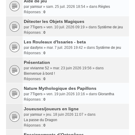
Aide de jeu
par
yamsur
» sam. 25 juil. 2026 18:54 » dans
Règles
Réponses :
0
Détecter les Objets Magiques
par
7Tigers
» ven. 10 juil. 2026 09:19 » dans
Système de jeu
Réponses :
0
Les Rouleaux d'Issaries - beta
par
dasfynx
» mar. 7 juil. 2026 19:42 » dans
Système de jeu
Réponses :
0
Présentation
par
vivianne 52
» mar. 23 juin 2026 19:56 » dans
Bienvenue à bord !
Réponses :
0
Nature Mythologique des Papillons
par
7Tigers
» ven. 19 juin 2026 10:16 » dans
Glorantha
Réponses :
0
Joueuses/joueurs en ligne
par
yamsur
» jeu. 18 juin 2026 11:07 » dans
La passe du Dragon
Réponses :
0
Enseignements dʼOctogônes