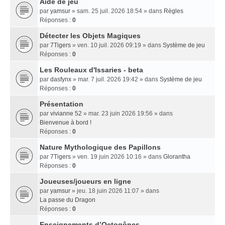
Aide de jeu
par
yamsur
» sam. 25 juil. 2026 18:54 » dans
Règles
Réponses :
0
Détecter les Objets Magiques
par
7Tigers
» ven. 10 juil. 2026 09:19 » dans
Système de jeu
Réponses :
0
Les Rouleaux d'Issaries - beta
par
dasfynx
» mar. 7 juil. 2026 19:42 » dans
Système de jeu
Réponses :
0
Présentation
par
vivianne 52
» mar. 23 juin 2026 19:56 » dans
Bienvenue à bord !
Réponses :
0
Nature Mythologique des Papillons
par
7Tigers
» ven. 19 juin 2026 10:16 » dans
Glorantha
Réponses :
0
Joueuses/joueurs en ligne
par
yamsur
» jeu. 18 juin 2026 11:07 » dans
La passe du Dragon
Réponses :
0
Enseignements dʼOctogônes