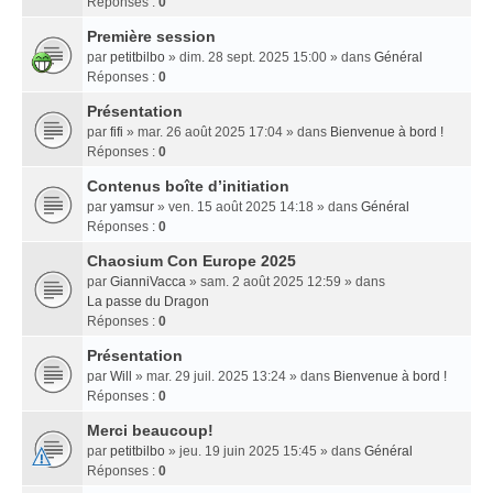
Réponses :
0
Première session
par
petitbilbo
» dim. 28 sept. 2025 15:00 » dans
Général
Réponses :
0
Présentation
par
fifi
» mar. 26 août 2025 17:04 » dans
Bienvenue à bord !
Réponses :
0
Contenus boîte d’initiation
par
yamsur
» ven. 15 août 2025 14:18 » dans
Général
Réponses :
0
Chaosium Con Europe 2025
par
GianniVacca
» sam. 2 août 2025 12:59 » dans
La passe du Dragon
Réponses :
0
Présentation
par
Will
» mar. 29 juil. 2025 13:24 » dans
Bienvenue à bord !
Réponses :
0
Merci beaucoup!
par
petitbilbo
» jeu. 19 juin 2025 15:45 » dans
Général
Réponses :
0