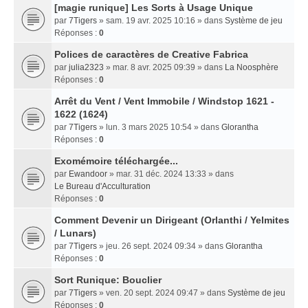
[magie runique] Les Sorts à Usage Unique
par
7Tigers
» sam. 19 avr. 2025 10:16 » dans
Système de jeu
Réponses :
0
Polices de caractères de Creative Fabrica
par
julia2323
» mar. 8 avr. 2025 09:39 » dans
La Noosphère
Réponses :
0
Arrêt du Vent / Vent Immobile / Windstop 1621 -
1622 (1624)
par
7Tigers
» lun. 3 mars 2025 10:54 » dans
Glorantha
Réponses :
0
Exomémoire téléchargée...
par
Ewandoor
» mar. 31 déc. 2024 13:33 » dans
Le Bureau d'Acculturation
Réponses :
0
Comment Devenir un Dirigeant (Orlanthi / Yelmites
/ Lunars)
par
7Tigers
» jeu. 26 sept. 2024 09:34 » dans
Glorantha
Réponses :
0
Sort Runique: Bouclier
par
7Tigers
» ven. 20 sept. 2024 09:47 » dans
Système de jeu
Réponses :
0