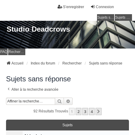
S’enregistrer
Connexion
Sujets sans réponse
Sujets actifs
Studio Deadcrows
FAQ
Rechercher
Accueil
Index du forum
Rechercher
Sujets sans réponse
Sujets sans réponse
Aller à la recherche avancée
Rechercher
Recherche Avancée
1
2
3
4
Suivante
92 Résultats Trouvés
Sujets