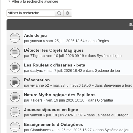
Aller à la recherche avancée
Rechercher
Recherche Avancée
S
Aide de jeu
par
yamsur
»
sam. 25 juil. 2026 18:54
» dans
Règles
Détecter les Objets Magiques
par
7Tigers
»
ven. 10 juil. 2026 09:19
» dans
Système de jeu
Les Rouleaux d'Issaries - beta
par
dasfynx
»
mar. 7 juil. 2026 19:42
» dans
Système de jeu
Présentation
par
vivianne 52
»
mar. 23 juin 2026 19:56
» dans
Bienvenue à bord 
Nature Mythologique des Papillons
par
7Tigers
»
ven. 19 juin 2026 10:16
» dans
Glorantha
Joueuses/joueurs en ligne
par
yamsur
»
jeu. 18 juin 2026 11:07
» dans
La passe du Dragon
Enseignements dʼOctogônes
par
GianniVacca
»
lun. 25 mai 2026 15:27
» dans
Système de jeu