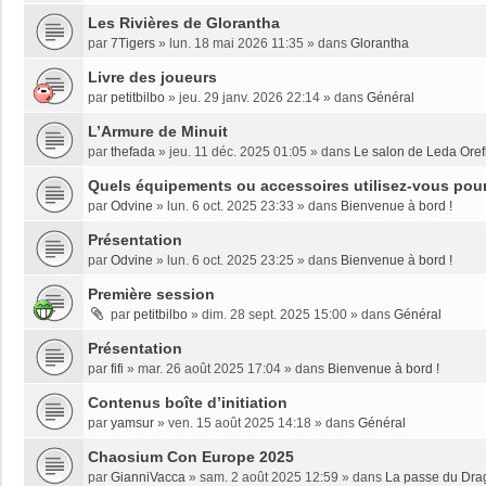
Les Rivières de Glorantha
par
7Tigers
»
lun. 18 mai 2026 11:35
» dans
Glorantha
Livre des joueurs
par
petitbilbo
»
jeu. 29 janv. 2026 22:14
» dans
Général
L’Armure de Minuit
par
thefada
»
jeu. 11 déc. 2025 01:05
» dans
Le salon de Leda Oref
Quels équipements ou accessoires utilisez-vous pour 
par
Odvine
»
lun. 6 oct. 2025 23:33
» dans
Bienvenue à bord !
Présentation
par
Odvine
»
lun. 6 oct. 2025 23:25
» dans
Bienvenue à bord !
Première session
par
petitbilbo
»
dim. 28 sept. 2025 15:00
» dans
Général
Présentation
par
fifi
»
mar. 26 août 2025 17:04
» dans
Bienvenue à bord !
Contenus boîte d’initiation
par
yamsur
»
ven. 15 août 2025 14:18
» dans
Général
Chaosium Con Europe 2025
par
GianniVacca
»
sam. 2 août 2025 12:59
» dans
La passe du Dra