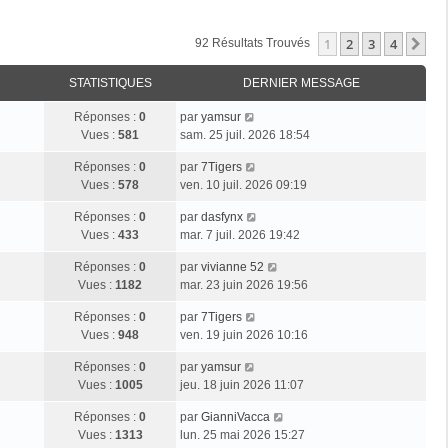
1
2
3
4
Su
92 Résultats Trouvés
STATISTIQUES
DERNIER MESSAGE
Réponses :
0
par
yamsur
Vues :
581
sam. 25 juil. 2026 18:54
Réponses :
0
par
7Tigers
Vues :
578
ven. 10 juil. 2026 09:19
Réponses :
0
par
dasfynx
Vues :
433
mar. 7 juil. 2026 19:42
Réponses :
0
par
vivianne 52
Vues :
1182
mar. 23 juin 2026 19:56
Réponses :
0
par
7Tigers
Vues :
948
ven. 19 juin 2026 10:16
Réponses :
0
par
yamsur
Vues :
1005
jeu. 18 juin 2026 11:07
Réponses :
0
par
GianniVacca
Vues :
1313
lun. 25 mai 2026 15:27