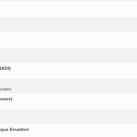
(1624)
uration
unars)
ique Ernaldori