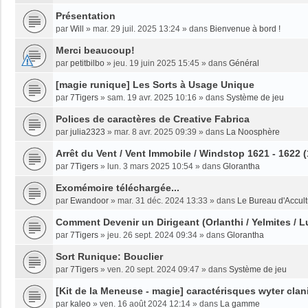
Présentation
par
Will
»
mar. 29 juil. 2025 13:24
» dans
Bienvenue à bord !
Merci beaucoup!
par
petitbilbo
»
jeu. 19 juin 2025 15:45
» dans
Général
[magie runique] Les Sorts à Usage Unique
par
7Tigers
»
sam. 19 avr. 2025 10:16
» dans
Système de jeu
Polices de caractères de Creative Fabrica
par
julia2323
»
mar. 8 avr. 2025 09:39
» dans
La Noosphère
Arrêt du Vent / Vent Immobile / Windstop 1621 - 1622 
par
7Tigers
»
lun. 3 mars 2025 10:54
» dans
Glorantha
Exomémoire téléchargée...
par
Ewandoor
»
mar. 31 déc. 2024 13:33
» dans
Le Bureau d'Accult
Comment Devenir un Dirigeant (Orlanthi / Yelmites / L
par
7Tigers
»
jeu. 26 sept. 2024 09:34
» dans
Glorantha
Sort Runique: Bouclier
par
7Tigers
»
ven. 20 sept. 2024 09:47
» dans
Système de jeu
[Kit de la Meneuse - magie] caractérisques wyter clan
par
kaleo
»
ven. 16 août 2024 12:14
» dans
La gamme