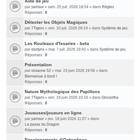
Aide de jeu
par
yamsur
» sam. 25 juil. 2026 18:54 » dans
Règles
Réponses :
0
Détecter les Objets Magiques
par
7Tigers
» ven. 10 juil. 2026 09:19 » dans
Système de jeu
Réponses :
0
Les Rouleaux d'Issaries - beta
par
dasfynx
» mar. 7 juil. 2026 19:42 » dans
Système de jeu
Réponses :
0
Présentation
par
vivianne 52
» mar. 23 juin 2026 19:56 » dans
Bienvenue à bord !
Réponses :
0
Nature Mythologique des Papillons
par
7Tigers
» ven. 19 juin 2026 10:16 » dans
Glorantha
Réponses :
0
Joueuses/joueurs en ligne
par
yamsur
» jeu. 18 juin 2026 11:07 » dans
La passe du Dragon
Réponses :
0
Enseignements dʼOctogônes