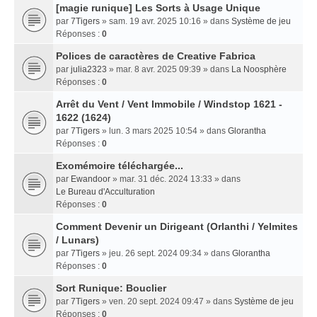
[magie runique] Les Sorts à Usage Unique
par
7Tigers
» sam. 19 avr. 2025 10:16 » dans
Système de jeu
Réponses :
0
Polices de caractères de Creative Fabrica
par
julia2323
» mar. 8 avr. 2025 09:39 » dans
La Noosphère
Réponses :
0
Arrêt du Vent / Vent Immobile / Windstop 1621 -
1622 (1624)
par
7Tigers
» lun. 3 mars 2025 10:54 » dans
Glorantha
Réponses :
0
Exomémoire téléchargée...
par
Ewandoor
» mar. 31 déc. 2024 13:33 » dans
Le Bureau d'Acculturation
Réponses :
0
Comment Devenir un Dirigeant (Orlanthi / Yelmites
/ Lunars)
par
7Tigers
» jeu. 26 sept. 2024 09:34 » dans
Glorantha
Réponses :
0
Sort Runique: Bouclier
par
7Tigers
» ven. 20 sept. 2024 09:47 » dans
Système de jeu
Réponses :
0