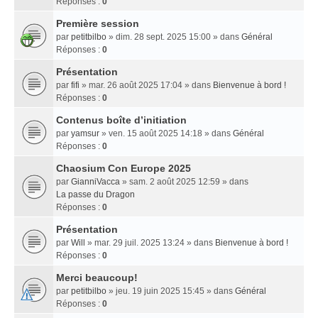
Réponses :
0
Première session
par
petitbilbo
» dim. 28 sept. 2025 15:00 » dans
Général
Réponses :
0
Présentation
par
fifi
» mar. 26 août 2025 17:04 » dans
Bienvenue à bord !
Réponses :
0
Contenus boîte d’initiation
par
yamsur
» ven. 15 août 2025 14:18 » dans
Général
Réponses :
0
Chaosium Con Europe 2025
par
GianniVacca
» sam. 2 août 2025 12:59 » dans
La passe du Dragon
Réponses :
0
Présentation
par
Will
» mar. 29 juil. 2025 13:24 » dans
Bienvenue à bord !
Réponses :
0
Merci beaucoup!
par
petitbilbo
» jeu. 19 juin 2025 15:45 » dans
Général
Réponses :
0