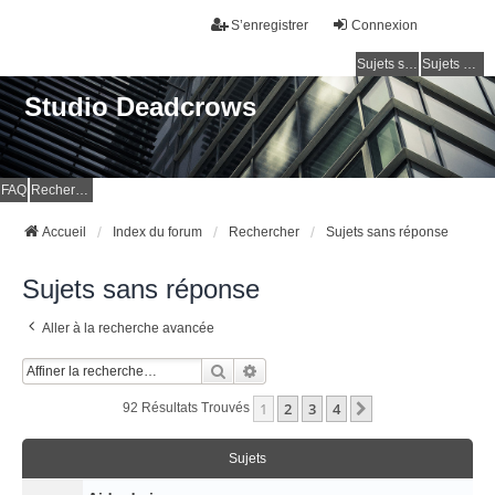
S’enregistrer
Connexion
Sujets sans réponse
Sujets actifs
Studio Deadcrows
FAQ
Rechercher
Accueil
Index du forum
Rechercher
Sujets sans réponse
Sujets sans réponse
Aller à la recherche avancée
Rechercher
Recherche Avancée
1
2
3
4
Suivante
92 Résultats Trouvés
Sujets