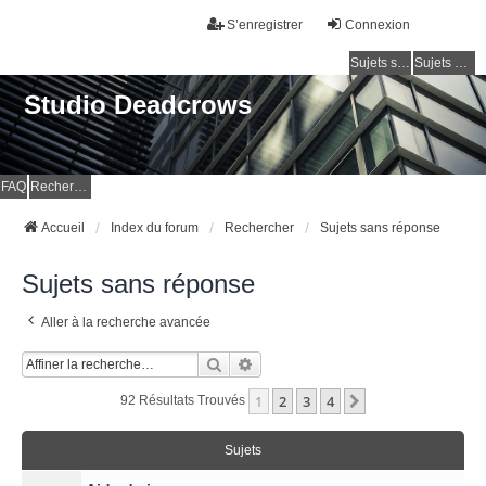
S’enregistrer
Connexion
Sujets sans réponse
Sujets actifs
Studio Deadcrows
FAQ
Rechercher
Accueil
Index du forum
Rechercher
Sujets sans réponse
Sujets sans réponse
Aller à la recherche avancée
Rechercher
Recherche Avancée
1
2
3
4
Suivante
92 Résultats Trouvés
Sujets