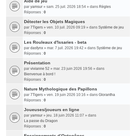
Aide de jeu
par
yamsur
» sam. 25 juil. 2026 18:54 » dans
Règles
Réponses :
0
Détecter les Objets Magiques
par
7Tigers
» ven. 10 juil. 2026 09:19 » dans
Système de jeu
Réponses :
0
Les Rouleaux d'Issaries - beta
par
dasfynx
» mar. 7 juil. 2026 19:42 » dans
Système de jeu
Réponses :
0
Présentation
par
vivianne 52
» mar. 23 juin 2026 19:56 » dans
Bienvenue à bord !
Réponses :
0
Nature Mythologique des Papillons
par
7Tigers
» ven. 19 juin 2026 10:16 » dans
Glorantha
Réponses :
0
Joueuses/joueurs en ligne
par
yamsur
» jeu. 18 juin 2026 11:07 » dans
La passe du Dragon
Réponses :
0
Enseignements dʼOctogônes