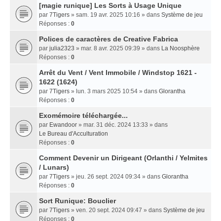
[magie runique] Les Sorts à Usage Unique
par
7Tigers
» sam. 19 avr. 2025 10:16 » dans
Système de jeu
Réponses :
0
Polices de caractères de Creative Fabrica
par
julia2323
» mar. 8 avr. 2025 09:39 » dans
La Noosphère
Réponses :
0
Arrêt du Vent / Vent Immobile / Windstop 1621 -
1622 (1624)
par
7Tigers
» lun. 3 mars 2025 10:54 » dans
Glorantha
Réponses :
0
Exomémoire téléchargée...
par
Ewandoor
» mar. 31 déc. 2024 13:33 » dans
Le Bureau d'Acculturation
Réponses :
0
Comment Devenir un Dirigeant (Orlanthi / Yelmites
/ Lunars)
par
7Tigers
» jeu. 26 sept. 2024 09:34 » dans
Glorantha
Réponses :
0
Sort Runique: Bouclier
par
7Tigers
» ven. 20 sept. 2024 09:47 » dans
Système de jeu
Réponses :
0