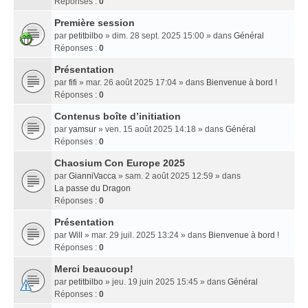
Réponses :
0
Première session
par
petitbilbo
» dim. 28 sept. 2025 15:00 » dans
Général
Réponses :
0
Présentation
par
fifi
» mar. 26 août 2025 17:04 » dans
Bienvenue à bord !
Réponses :
0
Contenus boîte d’initiation
par
yamsur
» ven. 15 août 2025 14:18 » dans
Général
Réponses :
0
Chaosium Con Europe 2025
par
GianniVacca
» sam. 2 août 2025 12:59 » dans
La passe du Dragon
Réponses :
0
Présentation
par
Will
» mar. 29 juil. 2025 13:24 » dans
Bienvenue à bord !
Réponses :
0
Merci beaucoup!
par
petitbilbo
» jeu. 19 juin 2025 15:45 » dans
Général
Réponses :
0