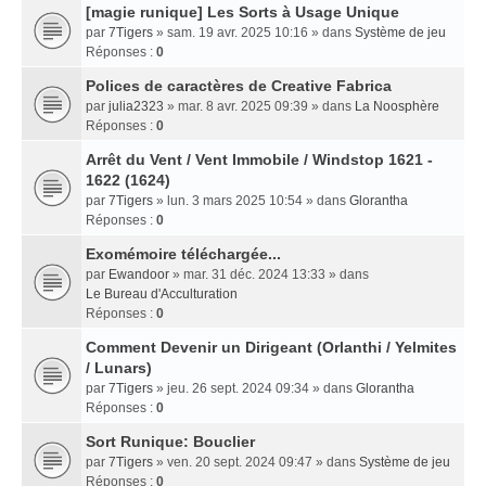
[magie runique] Les Sorts à Usage Unique
par
7Tigers
» sam. 19 avr. 2025 10:16 » dans
Système de jeu
Réponses :
0
Polices de caractères de Creative Fabrica
par
julia2323
» mar. 8 avr. 2025 09:39 » dans
La Noosphère
Réponses :
0
Arrêt du Vent / Vent Immobile / Windstop 1621 -
1622 (1624)
par
7Tigers
» lun. 3 mars 2025 10:54 » dans
Glorantha
Réponses :
0
Exomémoire téléchargée...
par
Ewandoor
» mar. 31 déc. 2024 13:33 » dans
Le Bureau d'Acculturation
Réponses :
0
Comment Devenir un Dirigeant (Orlanthi / Yelmites
/ Lunars)
par
7Tigers
» jeu. 26 sept. 2024 09:34 » dans
Glorantha
Réponses :
0
Sort Runique: Bouclier
par
7Tigers
» ven. 20 sept. 2024 09:47 » dans
Système de jeu
Réponses :
0