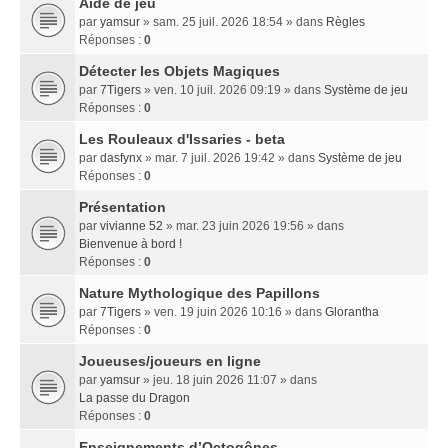
Aide de jeu
par
yamsur
» sam. 25 juil. 2026 18:54 » dans
Règles
Réponses :
0
Détecter les Objets Magiques
par
7Tigers
» ven. 10 juil. 2026 09:19 » dans
Système de jeu
Réponses :
0
Les Rouleaux d'Issaries - beta
par
dasfynx
» mar. 7 juil. 2026 19:42 » dans
Système de jeu
Réponses :
0
Présentation
par
vivianne 52
» mar. 23 juin 2026 19:56 » dans
Bienvenue à bord !
Réponses :
0
Nature Mythologique des Papillons
par
7Tigers
» ven. 19 juin 2026 10:16 » dans
Glorantha
Réponses :
0
Joueuses/joueurs en ligne
par
yamsur
» jeu. 18 juin 2026 11:07 » dans
La passe du Dragon
Réponses :
0
Enseignements dʼOctogônes