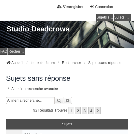
S’enregistrer
Connexion
Sujets sans réponse
Sujets actifs
Studio Deadcrows
FAQ
Rechercher
Accueil
Index du forum
Rechercher
Sujets sans réponse
Sujets sans réponse
Aller à la recherche avancée
Rechercher
Recherche Avancée
1
2
3
4
Suivante
92 Résultats Trouvés
Sujets