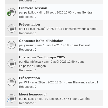
Réponses :
0
Première session
par
petitbilbo
» dim. 28 sept. 2025 15:00 » dans
Général
Réponses :
0
Présentation
par
fifi
» mar. 26 août 2025 17:04 » dans
Bienvenue à bord !
Réponses :
0
Contenus boîte d’initiation
par
yamsur
» ven. 15 août 2025 14:18 » dans
Général
Réponses :
0
Chaosium Con Europe 2025
par
GianniVacca
» sam. 2 août 2025 12:59 » dans
La passe du Dragon
Réponses :
0
Présentation
par
Will
» mar. 29 juil. 2025 13:24 » dans
Bienvenue à bord !
Réponses :
0
Merci beaucoup!
par
petitbilbo
» jeu. 19 juin 2025 15:45 » dans
Général
Réponses :
0