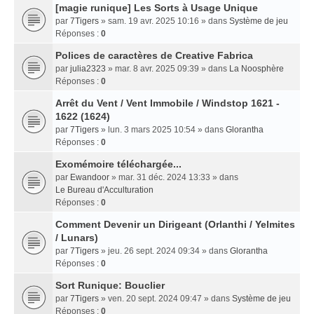
[magie runique] Les Sorts à Usage Unique
par
7Tigers
» sam. 19 avr. 2025 10:16 » dans
Système de jeu
Réponses :
0
Polices de caractères de Creative Fabrica
par
julia2323
» mar. 8 avr. 2025 09:39 » dans
La Noosphère
Réponses :
0
Arrêt du Vent / Vent Immobile / Windstop 1621 -
1622 (1624)
par
7Tigers
» lun. 3 mars 2025 10:54 » dans
Glorantha
Réponses :
0
Exomémoire téléchargée...
par
Ewandoor
» mar. 31 déc. 2024 13:33 » dans
Le Bureau d'Acculturation
Réponses :
0
Comment Devenir un Dirigeant (Orlanthi / Yelmites
/ Lunars)
par
7Tigers
» jeu. 26 sept. 2024 09:34 » dans
Glorantha
Réponses :
0
Sort Runique: Bouclier
par
7Tigers
» ven. 20 sept. 2024 09:47 » dans
Système de jeu
Réponses :
0