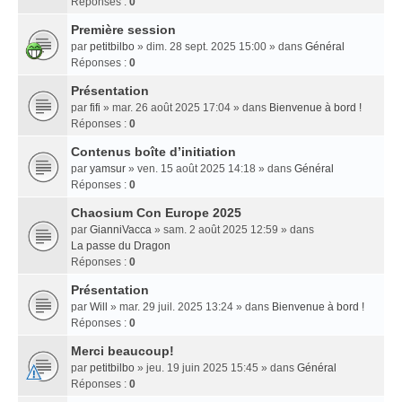
Réponses :
0
Première session
par
petitbilbo
» dim. 28 sept. 2025 15:00 » dans
Général
Réponses :
0
Présentation
par
fifi
» mar. 26 août 2025 17:04 » dans
Bienvenue à bord !
Réponses :
0
Contenus boîte d’initiation
par
yamsur
» ven. 15 août 2025 14:18 » dans
Général
Réponses :
0
Chaosium Con Europe 2025
par
GianniVacca
» sam. 2 août 2025 12:59 » dans
La passe du Dragon
Réponses :
0
Présentation
par
Will
» mar. 29 juil. 2025 13:24 » dans
Bienvenue à bord !
Réponses :
0
Merci beaucoup!
par
petitbilbo
» jeu. 19 juin 2025 15:45 » dans
Général
Réponses :
0