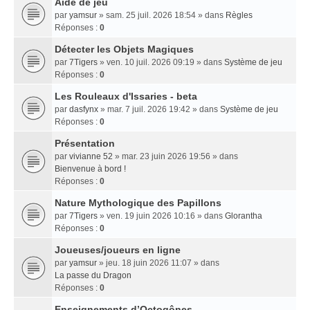
Aide de jeu
par
yamsur
» sam. 25 juil. 2026 18:54 » dans
Règles
Réponses :
0
Détecter les Objets Magiques
par
7Tigers
» ven. 10 juil. 2026 09:19 » dans
Système de jeu
Réponses :
0
Les Rouleaux d'Issaries - beta
par
dasfynx
» mar. 7 juil. 2026 19:42 » dans
Système de jeu
Réponses :
0
Présentation
par
vivianne 52
» mar. 23 juin 2026 19:56 » dans
Bienvenue à bord !
Réponses :
0
Nature Mythologique des Papillons
par
7Tigers
» ven. 19 juin 2026 10:16 » dans
Glorantha
Réponses :
0
Joueuses/joueurs en ligne
par
yamsur
» jeu. 18 juin 2026 11:07 » dans
La passe du Dragon
Réponses :
0
Enseignements dʼOctogônes