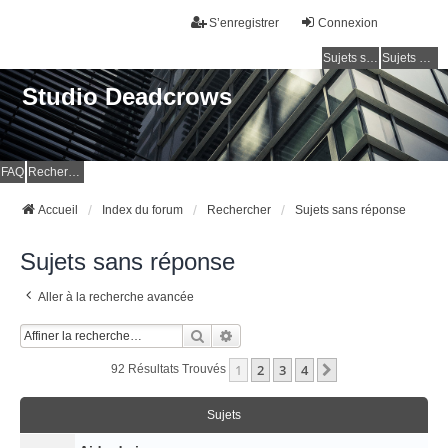
S’enregistrer
Connexion
Sujets sans réponse
Sujets actifs
Studio Deadcrows
FAQ
Rechercher
Accueil
Index du forum
Rechercher
Sujets sans réponse
Sujets sans réponse
Aller à la recherche avancée
Rechercher
Recherche Avancée
1
2
3
4
Suivante
92 Résultats Trouvés
Sujets