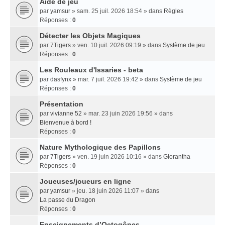
Aide de jeu
par
yamsur
» sam. 25 juil. 2026 18:54 » dans
Règles
Réponses :
0
Détecter les Objets Magiques
par
7Tigers
» ven. 10 juil. 2026 09:19 » dans
Système de jeu
Réponses :
0
Les Rouleaux d'Issaries - beta
par
dasfynx
» mar. 7 juil. 2026 19:42 » dans
Système de jeu
Réponses :
0
Présentation
par
vivianne 52
» mar. 23 juin 2026 19:56 » dans
Bienvenue à bord !
Réponses :
0
Nature Mythologique des Papillons
par
7Tigers
» ven. 19 juin 2026 10:16 » dans
Glorantha
Réponses :
0
Joueuses/joueurs en ligne
par
yamsur
» jeu. 18 juin 2026 11:07 » dans
La passe du Dragon
Réponses :
0
Enseignements dʼOctogônes