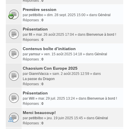
Réponses :
0
Première session
par
petitbilbo
» dim. 28 sept. 2025 15:00 » dans
Général
Réponses :
0
Présentation
par
fifi
» mar. 26 août 2025 17:04 » dans
Bienvenue à bord !
Réponses :
0
Contenus boîte d’initiation
par
yamsur
» ven. 15 août 2025 14:18 » dans
Général
Réponses :
0
Chaosium Con Europe 2025
par
GianniVacca
» sam. 2 août 2025 12:59 » dans
La passe du Dragon
Réponses :
0
Présentation
par
Will
» mar. 29 juil. 2025 13:24 » dans
Bienvenue à bord !
Réponses :
0
Merci beaucoup!
par
petitbilbo
» jeu. 19 juin 2025 15:45 » dans
Général
Réponses :
0