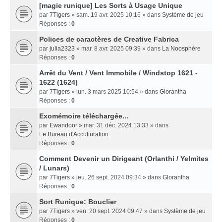
[magie runique] Les Sorts à Usage Unique
par
7Tigers
» sam. 19 avr. 2025 10:16 » dans
Système de jeu
Réponses :
0
Polices de caractères de Creative Fabrica
par
julia2323
» mar. 8 avr. 2025 09:39 » dans
La Noosphère
Réponses :
0
Arrêt du Vent / Vent Immobile / Windstop 1621 -
1622 (1624)
par
7Tigers
» lun. 3 mars 2025 10:54 » dans
Glorantha
Réponses :
0
Exomémoire téléchargée...
par
Ewandoor
» mar. 31 déc. 2024 13:33 » dans
Le Bureau d'Acculturation
Réponses :
0
Comment Devenir un Dirigeant (Orlanthi / Yelmites
/ Lunars)
par
7Tigers
» jeu. 26 sept. 2024 09:34 » dans
Glorantha
Réponses :
0
Sort Runique: Bouclier
par
7Tigers
» ven. 20 sept. 2024 09:47 » dans
Système de jeu
Réponses :
0