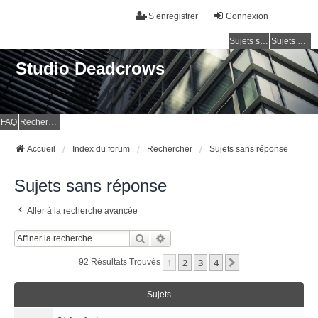
S’enregistrer
Connexion
Sujets sans réponse
Sujets actifs
Studio Deadcrows
FAQ
Rechercher
Accueil
Index du forum
Rechercher
Sujets sans réponse
Sujets sans réponse
Aller à la recherche avancée
Rechercher
Recherche Avancée
1
2
3
4
Suivante
92 Résultats Trouvés
Sujets