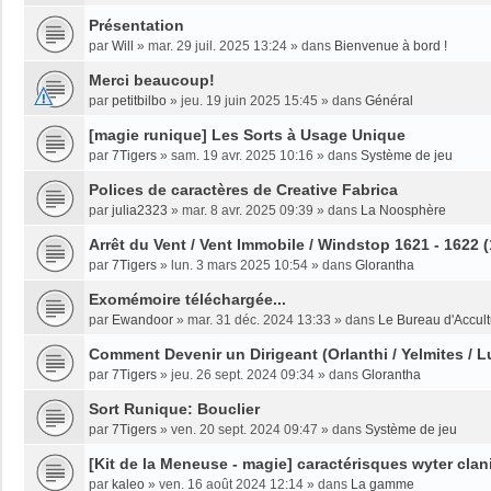
Présentation
par
Will
»
mar. 29 juil. 2025 13:24
» dans
Bienvenue à bord !
Merci beaucoup!
par
petitbilbo
»
jeu. 19 juin 2025 15:45
» dans
Général
[magie runique] Les Sorts à Usage Unique
par
7Tigers
»
sam. 19 avr. 2025 10:16
» dans
Système de jeu
Polices de caractères de Creative Fabrica
par
julia2323
»
mar. 8 avr. 2025 09:39
» dans
La Noosphère
Arrêt du Vent / Vent Immobile / Windstop 1621 - 1622 
par
7Tigers
»
lun. 3 mars 2025 10:54
» dans
Glorantha
Exomémoire téléchargée...
par
Ewandoor
»
mar. 31 déc. 2024 13:33
» dans
Le Bureau d'Accult
Comment Devenir un Dirigeant (Orlanthi / Yelmites / L
par
7Tigers
»
jeu. 26 sept. 2024 09:34
» dans
Glorantha
Sort Runique: Bouclier
par
7Tigers
»
ven. 20 sept. 2024 09:47
» dans
Système de jeu
[Kit de la Meneuse - magie] caractérisques wyter clan
par
kaleo
»
ven. 16 août 2024 12:14
» dans
La gamme