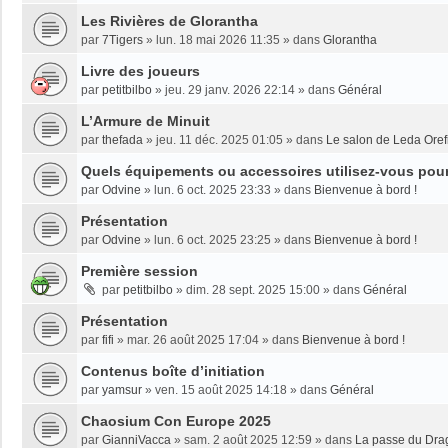
Les Rivières de Glorantha
par
7Tigers
»
lun. 18 mai 2026 11:35
» dans
Glorantha
Livre des joueurs
par
petitbilbo
»
jeu. 29 janv. 2026 22:14
» dans
Général
L’Armure de Minuit
par
thefada
»
jeu. 11 déc. 2025 01:05
» dans
Le salon de Leda Oref
Quels équipements ou accessoires utilisez-vous pour 
par
Odvine
»
lun. 6 oct. 2025 23:33
» dans
Bienvenue à bord !
Présentation
par
Odvine
»
lun. 6 oct. 2025 23:25
» dans
Bienvenue à bord !
Première session
par
petitbilbo
»
dim. 28 sept. 2025 15:00
» dans
Général
Présentation
par
fifi
»
mar. 26 août 2025 17:04
» dans
Bienvenue à bord !
Contenus boîte d’initiation
par
yamsur
»
ven. 15 août 2025 14:18
» dans
Général
Chaosium Con Europe 2025
par
GianniVacca
»
sam. 2 août 2025 12:59
» dans
La passe du Dra