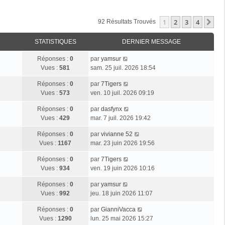
1
2
3
4
Su
92 Résultats Trouvés
STATISTIQUES
DERNIER MESSAGE
Réponses :
0
par
yamsur
Vues :
581
sam. 25 juil. 2026 18:54
Réponses :
0
par
7Tigers
Vues :
573
ven. 10 juil. 2026 09:19
Réponses :
0
par
dasfynx
Vues :
429
mar. 7 juil. 2026 19:42
Réponses :
0
par
vivianne 52
Vues :
1167
mar. 23 juin 2026 19:56
Réponses :
0
par
7Tigers
Vues :
934
ven. 19 juin 2026 10:16
Réponses :
0
par
yamsur
Vues :
992
jeu. 18 juin 2026 11:07
Réponses :
0
par
GianniVacca
Vues :
1290
lun. 25 mai 2026 15:27