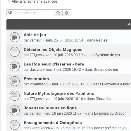
Aller à la recherche avancée
Rechercher
Recherche Avancée
S
Aide de jeu
par
yamsur
»
sam. 25 juil. 2026 18:54
» dans
Règles
Détecter les Objets Magiques
par
7Tigers
»
ven. 10 juil. 2026 09:19
» dans
Système de jeu
Les Rouleaux d'Issaries - beta
par
dasfynx
»
mar. 7 juil. 2026 19:42
» dans
Système de jeu
Présentation
par
vivianne 52
»
mar. 23 juin 2026 19:56
» dans
Bienvenue à bord 
Nature Mythologique des Papillons
par
7Tigers
»
ven. 19 juin 2026 10:16
» dans
Glorantha
Joueuses/joueurs en ligne
par
yamsur
»
jeu. 18 juin 2026 11:07
» dans
La passe du Dragon
Enseignements dʼOctogônes
par
GianniVacca
»
lun. 25 mai 2026 15:27
» dans
Système de jeu