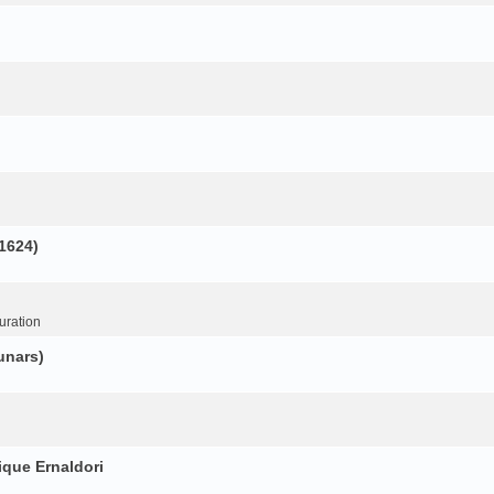
(1624)
uration
unars)
ique Ernaldori