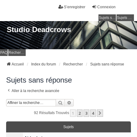
S’enregistrer
Connexion
Sujets sans réponse
Sujets actifs
Studio Deadcrows
FAQ
Rechercher
Accueil
Index du forum
Rechercher
Sujets sans réponse
Sujets sans réponse
Aller à la recherche avancée
Rechercher
Recherche Avancée
1
2
3
4
Suivante
92 Résultats Trouvés
Sujets