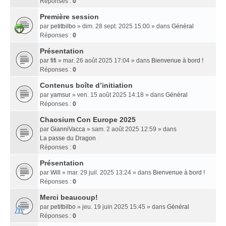
Réponses :
0
Première session
par
petitbilbo
» dim. 28 sept. 2025 15:00 » dans
Général
Réponses :
0
Présentation
par
fifi
» mar. 26 août 2025 17:04 » dans
Bienvenue à bord !
Réponses :
0
Contenus boîte d’initiation
par
yamsur
» ven. 15 août 2025 14:18 » dans
Général
Réponses :
0
Chaosium Con Europe 2025
par
GianniVacca
» sam. 2 août 2025 12:59 » dans
La passe du Dragon
Réponses :
0
Présentation
par
Will
» mar. 29 juil. 2025 13:24 » dans
Bienvenue à bord !
Réponses :
0
Merci beaucoup!
par
petitbilbo
» jeu. 19 juin 2025 15:45 » dans
Général
Réponses :
0