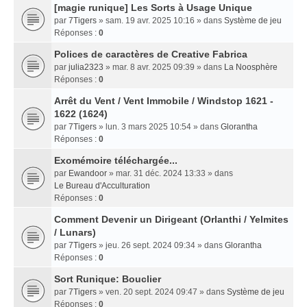
[magie runique] Les Sorts à Usage Unique
par
7Tigers
» sam. 19 avr. 2025 10:16 » dans
Système de jeu
Réponses :
0
Polices de caractères de Creative Fabrica
par
julia2323
» mar. 8 avr. 2025 09:39 » dans
La Noosphère
Réponses :
0
Arrêt du Vent / Vent Immobile / Windstop 1621 -
1622 (1624)
par
7Tigers
» lun. 3 mars 2025 10:54 » dans
Glorantha
Réponses :
0
Exomémoire téléchargée...
par
Ewandoor
» mar. 31 déc. 2024 13:33 » dans
Le Bureau d'Acculturation
Réponses :
0
Comment Devenir un Dirigeant (Orlanthi / Yelmites
/ Lunars)
par
7Tigers
» jeu. 26 sept. 2024 09:34 » dans
Glorantha
Réponses :
0
Sort Runique: Bouclier
par
7Tigers
» ven. 20 sept. 2024 09:47 » dans
Système de jeu
Réponses :
0