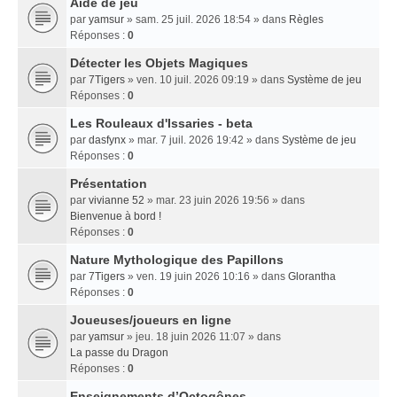
Aide de jeu
par
yamsur
» sam. 25 juil. 2026 18:54 » dans
Règles
Réponses :
0
Détecter les Objets Magiques
par
7Tigers
» ven. 10 juil. 2026 09:19 » dans
Système de jeu
Réponses :
0
Les Rouleaux d'Issaries - beta
par
dasfynx
» mar. 7 juil. 2026 19:42 » dans
Système de jeu
Réponses :
0
Présentation
par
vivianne 52
» mar. 23 juin 2026 19:56 » dans
Bienvenue à bord !
Réponses :
0
Nature Mythologique des Papillons
par
7Tigers
» ven. 19 juin 2026 10:16 » dans
Glorantha
Réponses :
0
Joueuses/joueurs en ligne
par
yamsur
» jeu. 18 juin 2026 11:07 » dans
La passe du Dragon
Réponses :
0
Enseignements dʼOctogônes