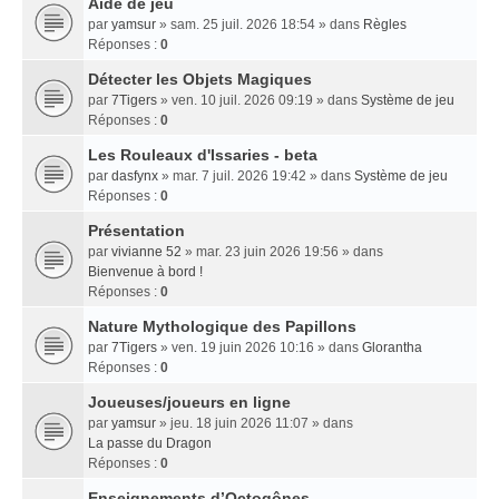
Aide de jeu
par
yamsur
» sam. 25 juil. 2026 18:54 » dans
Règles
Réponses :
0
Détecter les Objets Magiques
par
7Tigers
» ven. 10 juil. 2026 09:19 » dans
Système de jeu
Réponses :
0
Les Rouleaux d'Issaries - beta
par
dasfynx
» mar. 7 juil. 2026 19:42 » dans
Système de jeu
Réponses :
0
Présentation
par
vivianne 52
» mar. 23 juin 2026 19:56 » dans
Bienvenue à bord !
Réponses :
0
Nature Mythologique des Papillons
par
7Tigers
» ven. 19 juin 2026 10:16 » dans
Glorantha
Réponses :
0
Joueuses/joueurs en ligne
par
yamsur
» jeu. 18 juin 2026 11:07 » dans
La passe du Dragon
Réponses :
0
Enseignements dʼOctogônes