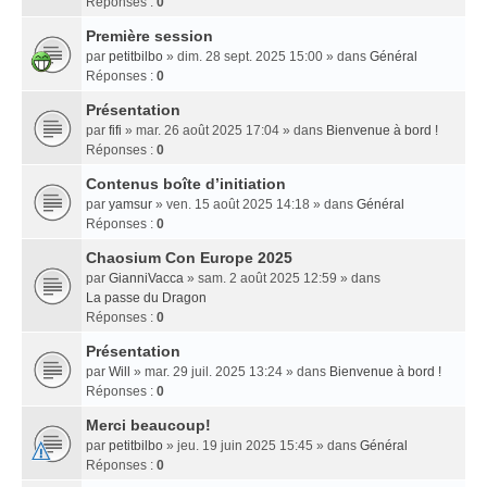
Réponses :
0
Première session
par
petitbilbo
» dim. 28 sept. 2025 15:00 » dans
Général
Réponses :
0
Présentation
par
fifi
» mar. 26 août 2025 17:04 » dans
Bienvenue à bord !
Réponses :
0
Contenus boîte d’initiation
par
yamsur
» ven. 15 août 2025 14:18 » dans
Général
Réponses :
0
Chaosium Con Europe 2025
par
GianniVacca
» sam. 2 août 2025 12:59 » dans
La passe du Dragon
Réponses :
0
Présentation
par
Will
» mar. 29 juil. 2025 13:24 » dans
Bienvenue à bord !
Réponses :
0
Merci beaucoup!
par
petitbilbo
» jeu. 19 juin 2025 15:45 » dans
Général
Réponses :
0