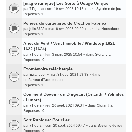
[magie runique] Les Sorts à Usage Unique
par
7Tigers
» sam. 19 avr. 2025 10:16 » dans
Système de jeu
Réponses :
0
Polices de caractères de Creative Fabrica
par
julia2323
» mar. 8 avr. 2025 09:39 » dans
La Noosphère
Réponses :
0
Arrêt du Vent / Vent Immobile / Windstop 1621 -
1622 (1624)
par
7Tigers
» lun. 3 mars 2025 10:54 » dans
Glorantha
Réponses :
0
Exomémoire téléchargée...
par
Ewandoor
» mar. 31 déc. 2024 13:33 » dans
Le Bureau d'Acculturation
Réponses :
0
Comment Devenir un Dirigeant (Orlanthi / Yelmites
/ Lunars)
par
7Tigers
» jeu. 26 sept. 2024 09:34 » dans
Glorantha
Réponses :
0
Sort Runique: Bouclier
par
7Tigers
» ven. 20 sept. 2024 09:47 » dans
Système de jeu
Réponses :
0