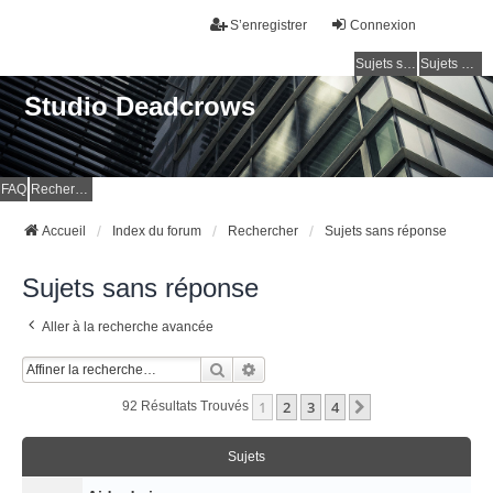
S’enregistrer
Connexion
Sujets sans réponse
Sujets actifs
Studio Deadcrows
FAQ
Rechercher
Accueil
Index du forum
Rechercher
Sujets sans réponse
Sujets sans réponse
Aller à la recherche avancée
Rechercher
Recherche Avancée
1
2
3
4
Suivante
92 Résultats Trouvés
Sujets