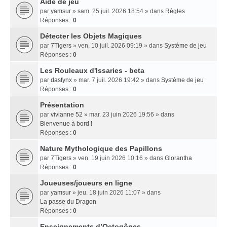
Aide de jeu
par
yamsur
» sam. 25 juil. 2026 18:54 » dans
Règles
Réponses :
0
Détecter les Objets Magiques
par
7Tigers
» ven. 10 juil. 2026 09:19 » dans
Système de jeu
Réponses :
0
Les Rouleaux d'Issaries - beta
par
dasfynx
» mar. 7 juil. 2026 19:42 » dans
Système de jeu
Réponses :
0
Présentation
par
vivianne 52
» mar. 23 juin 2026 19:56 » dans
Bienvenue à bord !
Réponses :
0
Nature Mythologique des Papillons
par
7Tigers
» ven. 19 juin 2026 10:16 » dans
Glorantha
Réponses :
0
Joueuses/joueurs en ligne
par
yamsur
» jeu. 18 juin 2026 11:07 » dans
La passe du Dragon
Réponses :
0
Enseignements dʼOctogônes