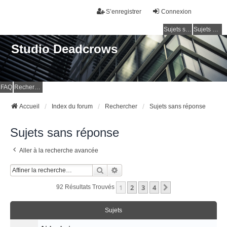
S’enregistrer
Connexion
Sujets sans réponse
Sujets actifs
Studio Deadcrows
FAQ
Rechercher
Accueil
Index du forum
Rechercher
Sujets sans réponse
Sujets sans réponse
Aller à la recherche avancée
Rechercher
Recherche Avancée
1
2
3
4
Suivante
92 Résultats Trouvés
Sujets