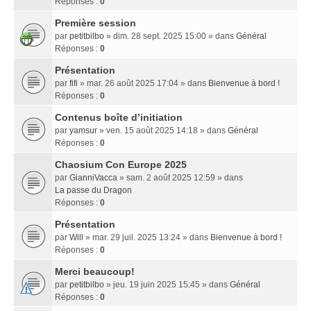
Réponses :
0
Première session
par
petitbilbo
» dim. 28 sept. 2025 15:00 » dans
Général
Réponses :
0
Présentation
par
fifi
» mar. 26 août 2025 17:04 » dans
Bienvenue à bord !
Réponses :
0
Contenus boîte d’initiation
par
yamsur
» ven. 15 août 2025 14:18 » dans
Général
Réponses :
0
Chaosium Con Europe 2025
par
GianniVacca
» sam. 2 août 2025 12:59 » dans
La passe du Dragon
Réponses :
0
Présentation
par
Will
» mar. 29 juil. 2025 13:24 » dans
Bienvenue à bord !
Réponses :
0
Merci beaucoup!
par
petitbilbo
» jeu. 19 juin 2025 15:45 » dans
Général
Réponses :
0