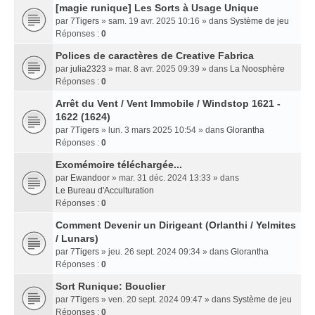
[magie runique] Les Sorts à Usage Unique
par
7Tigers
» sam. 19 avr. 2025 10:16 » dans
Système de jeu
Réponses :
0
Polices de caractères de Creative Fabrica
par
julia2323
» mar. 8 avr. 2025 09:39 » dans
La Noosphère
Réponses :
0
Arrêt du Vent / Vent Immobile / Windstop 1621 -
1622 (1624)
par
7Tigers
» lun. 3 mars 2025 10:54 » dans
Glorantha
Réponses :
0
Exomémoire téléchargée...
par
Ewandoor
» mar. 31 déc. 2024 13:33 » dans
Le Bureau d'Acculturation
Réponses :
0
Comment Devenir un Dirigeant (Orlanthi / Yelmites
/ Lunars)
par
7Tigers
» jeu. 26 sept. 2024 09:34 » dans
Glorantha
Réponses :
0
Sort Runique: Bouclier
par
7Tigers
» ven. 20 sept. 2024 09:47 » dans
Système de jeu
Réponses :
0