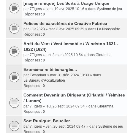
[magie runique] Les Sorts à Usage Unique
par
7Tigers
» sam. 19 avr. 2025 10:16 » dans
Système de jeu
Réponses :
0
Polices de caractères de Creative Fabrica
par
julia2323
» mar. 8 avr. 2025 09:39 » dans
La Noosphère
Réponses :
0
Arrêt du Vent / Vent Immobile / Windstop 1621 -
1622 (1624)
par
7Tigers
» lun. 3 mars 2025 10:54 » dans
Glorantha
Réponses :
0
Exomémoire téléchargée...
par
Ewandoor
» mar. 31 déc. 2024 13:33 » dans
Le Bureau d'Acculturation
Réponses :
0
Comment Devenir un Dirigeant (Orlanthi / Yelmites
/ Lunars)
par
7Tigers
» jeu. 26 sept. 2024 09:34 » dans
Glorantha
Réponses :
0
Sort Runique: Bouclier
par
7Tigers
» ven. 20 sept. 2024 09:47 » dans
Système de jeu
Réponses :
0