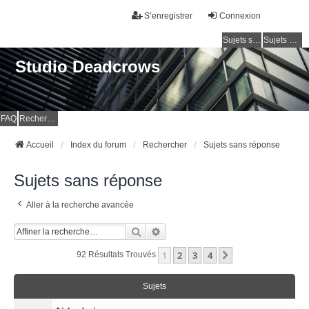
S’enregistrer
Connexion
Sujets sans réponse
Sujets actifs
Studio Deadcrows
FAQ
Rechercher
Accueil
Index du forum
Rechercher
Sujets sans réponse
Sujets sans réponse
Aller à la recherche avancée
Rechercher
Recherche Avancée
1
2
3
4
Suivante
92 Résultats Trouvés
Sujets