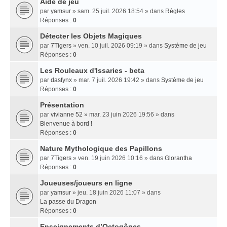
Aide de jeu
par
yamsur
» sam. 25 juil. 2026 18:54 » dans
Règles
Réponses :
0
Détecter les Objets Magiques
par
7Tigers
» ven. 10 juil. 2026 09:19 » dans
Système de jeu
Réponses :
0
Les Rouleaux d'Issaries - beta
par
dasfynx
» mar. 7 juil. 2026 19:42 » dans
Système de jeu
Réponses :
0
Présentation
par
vivianne 52
» mar. 23 juin 2026 19:56 » dans
Bienvenue à bord !
Réponses :
0
Nature Mythologique des Papillons
par
7Tigers
» ven. 19 juin 2026 10:16 » dans
Glorantha
Réponses :
0
Joueuses/joueurs en ligne
par
yamsur
» jeu. 18 juin 2026 11:07 » dans
La passe du Dragon
Réponses :
0
Enseignements dʼOctogônes