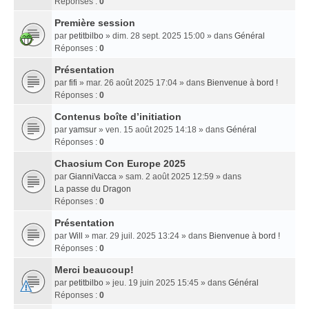
Réponses :
0
Première session
par
petitbilbo
» dim. 28 sept. 2025 15:00 » dans
Général
Réponses :
0
Présentation
par
fifi
» mar. 26 août 2025 17:04 » dans
Bienvenue à bord !
Réponses :
0
Contenus boîte d’initiation
par
yamsur
» ven. 15 août 2025 14:18 » dans
Général
Réponses :
0
Chaosium Con Europe 2025
par
GianniVacca
» sam. 2 août 2025 12:59 » dans
La passe du Dragon
Réponses :
0
Présentation
par
Will
» mar. 29 juil. 2025 13:24 » dans
Bienvenue à bord !
Réponses :
0
Merci beaucoup!
par
petitbilbo
» jeu. 19 juin 2025 15:45 » dans
Général
Réponses :
0