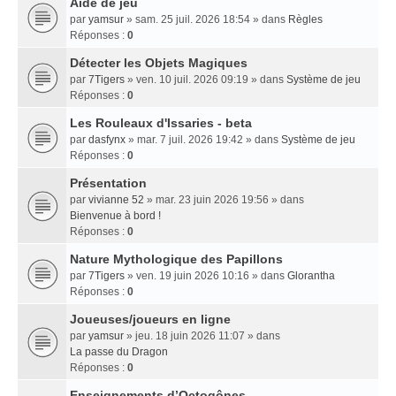
Aide de jeu
par
yamsur
» sam. 25 juil. 2026 18:54 » dans
Règles
Réponses :
0
Détecter les Objets Magiques
par
7Tigers
» ven. 10 juil. 2026 09:19 » dans
Système de jeu
Réponses :
0
Les Rouleaux d'Issaries - beta
par
dasfynx
» mar. 7 juil. 2026 19:42 » dans
Système de jeu
Réponses :
0
Présentation
par
vivianne 52
» mar. 23 juin 2026 19:56 » dans
Bienvenue à bord !
Réponses :
0
Nature Mythologique des Papillons
par
7Tigers
» ven. 19 juin 2026 10:16 » dans
Glorantha
Réponses :
0
Joueuses/joueurs en ligne
par
yamsur
» jeu. 18 juin 2026 11:07 » dans
La passe du Dragon
Réponses :
0
Enseignements dʼOctogônes