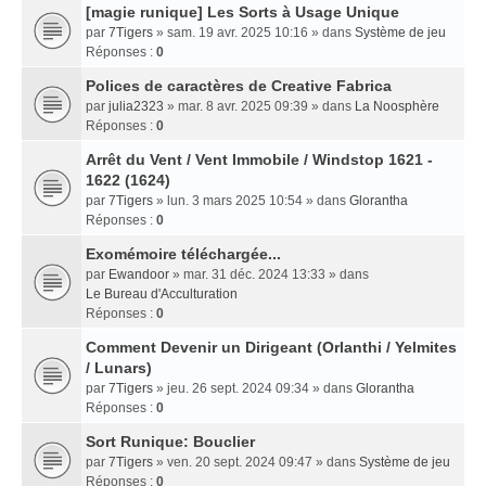
[magie runique] Les Sorts à Usage Unique
par
7Tigers
» sam. 19 avr. 2025 10:16 » dans
Système de jeu
Réponses :
0
Polices de caractères de Creative Fabrica
par
julia2323
» mar. 8 avr. 2025 09:39 » dans
La Noosphère
Réponses :
0
Arrêt du Vent / Vent Immobile / Windstop 1621 -
1622 (1624)
par
7Tigers
» lun. 3 mars 2025 10:54 » dans
Glorantha
Réponses :
0
Exomémoire téléchargée...
par
Ewandoor
» mar. 31 déc. 2024 13:33 » dans
Le Bureau d'Acculturation
Réponses :
0
Comment Devenir un Dirigeant (Orlanthi / Yelmites
/ Lunars)
par
7Tigers
» jeu. 26 sept. 2024 09:34 » dans
Glorantha
Réponses :
0
Sort Runique: Bouclier
par
7Tigers
» ven. 20 sept. 2024 09:47 » dans
Système de jeu
Réponses :
0