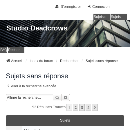
S’enregistrer
Connexion
Sujets sans réponse
Sujets actifs
Studio Deadcrows
FAQ
Rechercher
Accueil
Index du forum
Rechercher
Sujets sans réponse
Sujets sans réponse
Aller à la recherche avancée
Rechercher
Recherche Avancée
1
2
3
4
Suivante
92 Résultats Trouvés
Sujets