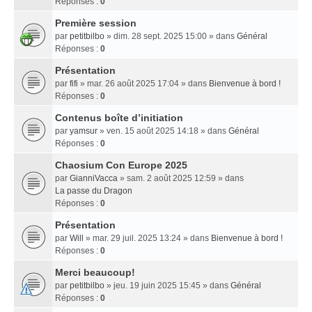
Réponses :
0
Première session
par
petitbilbo
» dim. 28 sept. 2025 15:00 » dans
Général
Réponses :
0
Présentation
par
fifi
» mar. 26 août 2025 17:04 » dans
Bienvenue à bord !
Réponses :
0
Contenus boîte d’initiation
par
yamsur
» ven. 15 août 2025 14:18 » dans
Général
Réponses :
0
Chaosium Con Europe 2025
par
GianniVacca
» sam. 2 août 2025 12:59 » dans
La passe du Dragon
Réponses :
0
Présentation
par
Will
» mar. 29 juil. 2025 13:24 » dans
Bienvenue à bord !
Réponses :
0
Merci beaucoup!
par
petitbilbo
» jeu. 19 juin 2025 15:45 » dans
Général
Réponses :
0