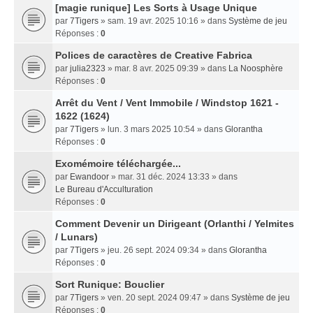
[magie runique] Les Sorts à Usage Unique
par
7Tigers
» sam. 19 avr. 2025 10:16 » dans
Système de jeu
Réponses :
0
Polices de caractères de Creative Fabrica
par
julia2323
» mar. 8 avr. 2025 09:39 » dans
La Noosphère
Réponses :
0
Arrêt du Vent / Vent Immobile / Windstop 1621 -
1622 (1624)
par
7Tigers
» lun. 3 mars 2025 10:54 » dans
Glorantha
Réponses :
0
Exomémoire téléchargée...
par
Ewandoor
» mar. 31 déc. 2024 13:33 » dans
Le Bureau d'Acculturation
Réponses :
0
Comment Devenir un Dirigeant (Orlanthi / Yelmites
/ Lunars)
par
7Tigers
» jeu. 26 sept. 2024 09:34 » dans
Glorantha
Réponses :
0
Sort Runique: Bouclier
par
7Tigers
» ven. 20 sept. 2024 09:47 » dans
Système de jeu
Réponses :
0