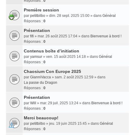
Réponses :
0
Première session
par
petitbilbo
» dim. 28 sept. 2025 15:00 » dans
Général
Réponses :
0
Présentation
par
fifi
» mar. 26 août 2025 17:04 » dans
Bienvenue à bord !
Réponses :
0
Contenus boîte d’initiation
par
yamsur
» ven. 15 août 2025 14:18 » dans
Général
Réponses :
0
Chaosium Con Europe 2025
par
GianniVacca
» sam. 2 août 2025 12:59 » dans
La passe du Dragon
Réponses :
0
Présentation
par
Will
» mar. 29 juil. 2025 13:24 » dans
Bienvenue à bord !
Réponses :
0
Merci beaucoup!
par
petitbilbo
» jeu. 19 juin 2025 15:45 » dans
Général
Réponses :
0