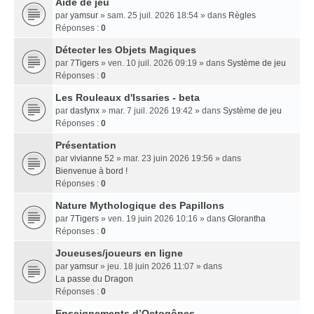
Aide de jeu
par
yamsur
» sam. 25 juil. 2026 18:54 » dans
Règles
Réponses :
0
Détecter les Objets Magiques
par
7Tigers
» ven. 10 juil. 2026 09:19 » dans
Système de jeu
Réponses :
0
Les Rouleaux d'Issaries - beta
par
dasfynx
» mar. 7 juil. 2026 19:42 » dans
Système de jeu
Réponses :
0
Présentation
par
vivianne 52
» mar. 23 juin 2026 19:56 » dans
Bienvenue à bord !
Réponses :
0
Nature Mythologique des Papillons
par
7Tigers
» ven. 19 juin 2026 10:16 » dans
Glorantha
Réponses :
0
Joueuses/joueurs en ligne
par
yamsur
» jeu. 18 juin 2026 11:07 » dans
La passe du Dragon
Réponses :
0
Enseignements dʼOctogônes