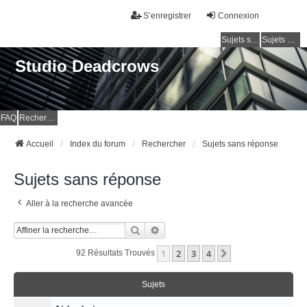
S’enregistrer
Connexion
Sujets sans réponse
Sujets actifs
Studio Deadcrows
FAQ
Rechercher
Accueil
Index du forum
Rechercher
Sujets sans réponse
Sujets sans réponse
Aller à la recherche avancée
Rechercher
Recherche Avancée
1
2
3
4
Suivante
92 Résultats Trouvés
Sujets