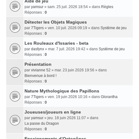
Aide de jeu
par
yamsur
» sam. 25 juil. 2026 18:54 » dans
Règles
Réponses :
0
Détecter les Objets Magiques
par
7Tigers
» ven. 10 juil. 2026 09:19 » dans
Système de jeu
Réponses :
0
Les Rouleaux d'Issaries - beta
par
dasfynx
» mar. 7 juil. 2026 19:42 » dans
Système de jeu
Réponses :
0
Présentation
par
vivianne 52
» mar. 23 juin 2026 19:56 » dans
Bienvenue à bord !
Réponses :
0
Nature Mythologique des Papillons
par
7Tigers
» ven. 19 juin 2026 10:16 » dans
Glorantha
Réponses :
0
Joueuses/joueurs en ligne
par
yamsur
» jeu. 18 juin 2026 11:07 » dans
La passe du Dragon
Réponses :
0
Enseignements dʼOctogônes