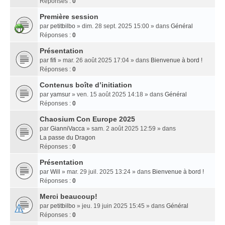
Réponses :
0
Première session
par
petitbilbo
» dim. 28 sept. 2025 15:00 » dans
Général
Réponses :
0
Présentation
par
fifi
» mar. 26 août 2025 17:04 » dans
Bienvenue à bord !
Réponses :
0
Contenus boîte d’initiation
par
yamsur
» ven. 15 août 2025 14:18 » dans
Général
Réponses :
0
Chaosium Con Europe 2025
par
GianniVacca
» sam. 2 août 2025 12:59 » dans
La passe du Dragon
Réponses :
0
Présentation
par
Will
» mar. 29 juil. 2025 13:24 » dans
Bienvenue à bord !
Réponses :
0
Merci beaucoup!
par
petitbilbo
» jeu. 19 juin 2025 15:45 » dans
Général
Réponses :
0