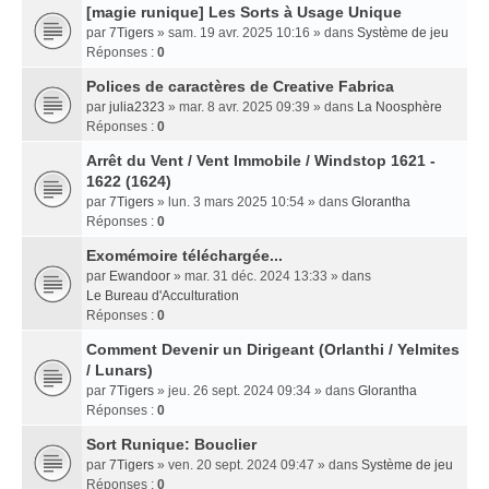
[magie runique] Les Sorts à Usage Unique
par
7Tigers
» sam. 19 avr. 2025 10:16 » dans
Système de jeu
Réponses :
0
Polices de caractères de Creative Fabrica
par
julia2323
» mar. 8 avr. 2025 09:39 » dans
La Noosphère
Réponses :
0
Arrêt du Vent / Vent Immobile / Windstop 1621 -
1622 (1624)
par
7Tigers
» lun. 3 mars 2025 10:54 » dans
Glorantha
Réponses :
0
Exomémoire téléchargée...
par
Ewandoor
» mar. 31 déc. 2024 13:33 » dans
Le Bureau d'Acculturation
Réponses :
0
Comment Devenir un Dirigeant (Orlanthi / Yelmites
/ Lunars)
par
7Tigers
» jeu. 26 sept. 2024 09:34 » dans
Glorantha
Réponses :
0
Sort Runique: Bouclier
par
7Tigers
» ven. 20 sept. 2024 09:47 » dans
Système de jeu
Réponses :
0