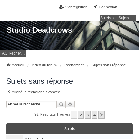
S’enregistrer
Connexion
Sujets sans réponse
Sujets actifs
Studio Deadcrows
FAQ
Rechercher
Accueil
Index du forum
Rechercher
Sujets sans réponse
Sujets sans réponse
Aller à la recherche avancée
Rechercher
Recherche Avancée
1
2
3
4
Suivante
92 Résultats Trouvés
Sujets