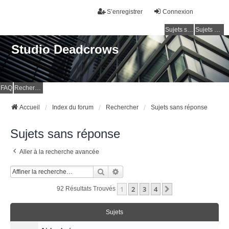
S’enregistrer
Connexion
Sujets sans réponse
Sujets actifs
Studio Deadcrows
FAQ
Rechercher
Accueil
Index du forum
Rechercher
Sujets sans réponse
Sujets sans réponse
Aller à la recherche avancée
Rechercher
Recherche Avancée
1
2
3
4
Suivante
92 Résultats Trouvés
Sujets