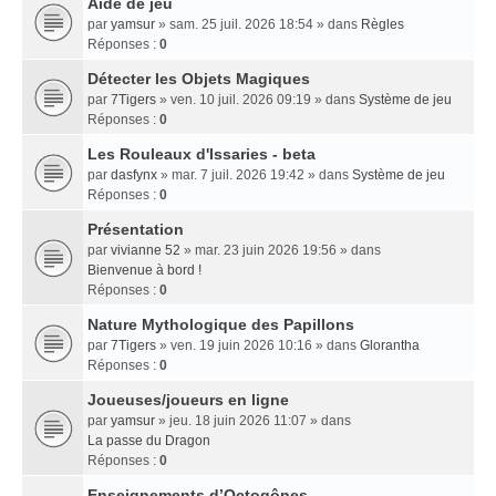
Aide de jeu
par
yamsur
» sam. 25 juil. 2026 18:54 » dans
Règles
Réponses :
0
Détecter les Objets Magiques
par
7Tigers
» ven. 10 juil. 2026 09:19 » dans
Système de jeu
Réponses :
0
Les Rouleaux d'Issaries - beta
par
dasfynx
» mar. 7 juil. 2026 19:42 » dans
Système de jeu
Réponses :
0
Présentation
par
vivianne 52
» mar. 23 juin 2026 19:56 » dans
Bienvenue à bord !
Réponses :
0
Nature Mythologique des Papillons
par
7Tigers
» ven. 19 juin 2026 10:16 » dans
Glorantha
Réponses :
0
Joueuses/joueurs en ligne
par
yamsur
» jeu. 18 juin 2026 11:07 » dans
La passe du Dragon
Réponses :
0
Enseignements dʼOctogônes