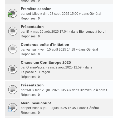
Réponses :
0
Première session
par
petitbilbo
» dim. 28 sept. 2025 15:00 » dans
Général
Réponses :
0
Présentation
par
fifi
» mar. 26 août 2025 17:04 » dans
Bienvenue à bord !
Réponses :
0
Contenus boîte d’initiation
par
yamsur
» ven. 15 août 2025 14:18 » dans
Général
Réponses :
0
Chaosium Con Europe 2025
par
GianniVacca
» sam. 2 août 2025 12:59 » dans
La passe du Dragon
Réponses :
0
Présentation
par
Will
» mar. 29 juil. 2025 13:24 » dans
Bienvenue à bord !
Réponses :
0
Merci beaucoup!
par
petitbilbo
» jeu. 19 juin 2025 15:45 » dans
Général
Réponses :
0