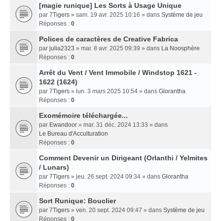
[magie runique] Les Sorts à Usage Unique
par
7Tigers
» sam. 19 avr. 2025 10:16 » dans
Système de jeu
Réponses :
0
Polices de caractères de Creative Fabrica
par
julia2323
» mar. 8 avr. 2025 09:39 » dans
La Noosphère
Réponses :
0
Arrêt du Vent / Vent Immobile / Windstop 1621 -
1622 (1624)
par
7Tigers
» lun. 3 mars 2025 10:54 » dans
Glorantha
Réponses :
0
Exomémoire téléchargée...
par
Ewandoor
» mar. 31 déc. 2024 13:33 » dans
Le Bureau d'Acculturation
Réponses :
0
Comment Devenir un Dirigeant (Orlanthi / Yelmites
/ Lunars)
par
7Tigers
» jeu. 26 sept. 2024 09:34 » dans
Glorantha
Réponses :
0
Sort Runique: Bouclier
par
7Tigers
» ven. 20 sept. 2024 09:47 » dans
Système de jeu
Réponses :
0