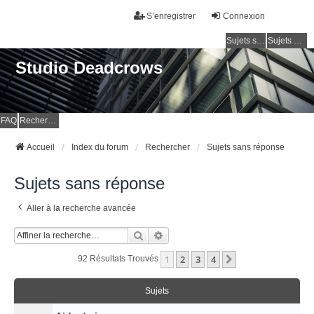
S’enregistrer
Connexion
Sujets sans réponse
Sujets actifs
Studio Deadcrows
FAQ
Rechercher
Accueil
Index du forum
Rechercher
Sujets sans réponse
Sujets sans réponse
Aller à la recherche avancée
Rechercher
Recherche Avancée
1
2
3
4
Suivante
92 Résultats Trouvés
Sujets