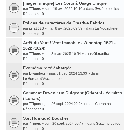
[magie runique] Les Sorts à Usage Unique
par
7Tigers
» sam. 19 avr. 2025 10:16 » dans
Système de jeu
Réponses :
0
Polices de caractères de Creative Fabrica
par
julia2323
» mar. 8 avr. 2025 09:39 » dans
La Noosphère
Réponses :
0
Arrêt du Vent / Vent Immobile / Windstop 1621 -
1622 (1624)
par
7Tigers
» lun. 3 mars 2025 10:54 » dans
Glorantha
Réponses :
0
Exomémoire téléchargée...
par
Ewandoor
» mar. 31 déc. 2024 13:33 » dans
Le Bureau d'Acculturation
Réponses :
0
Comment Devenir un Dirigeant (Orlanthi / Yelmites
/ Lunars)
par
7Tigers
» jeu. 26 sept. 2024 09:34 » dans
Glorantha
Réponses :
0
Sort Runique: Bouclier
par
7Tigers
» ven. 20 sept. 2024 09:47 » dans
Système de jeu
Réponses :
0