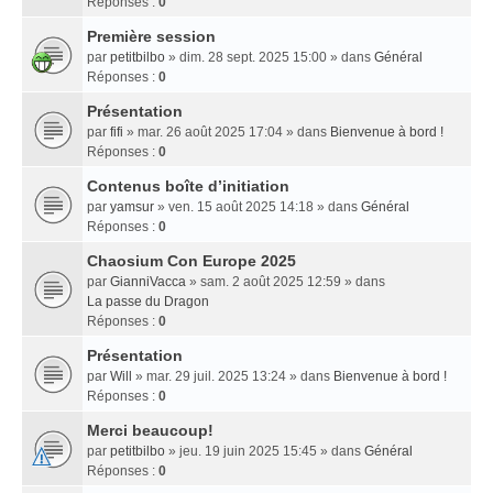
Réponses :
0
Première session
par
petitbilbo
» dim. 28 sept. 2025 15:00 » dans
Général
Réponses :
0
Présentation
par
fifi
» mar. 26 août 2025 17:04 » dans
Bienvenue à bord !
Réponses :
0
Contenus boîte d’initiation
par
yamsur
» ven. 15 août 2025 14:18 » dans
Général
Réponses :
0
Chaosium Con Europe 2025
par
GianniVacca
» sam. 2 août 2025 12:59 » dans
La passe du Dragon
Réponses :
0
Présentation
par
Will
» mar. 29 juil. 2025 13:24 » dans
Bienvenue à bord !
Réponses :
0
Merci beaucoup!
par
petitbilbo
» jeu. 19 juin 2025 15:45 » dans
Général
Réponses :
0