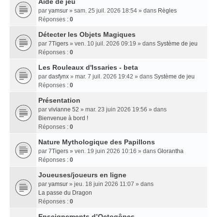
Aide de jeu
par
yamsur
» sam. 25 juil. 2026 18:54 » dans
Règles
Réponses :
0
Détecter les Objets Magiques
par
7Tigers
» ven. 10 juil. 2026 09:19 » dans
Système de jeu
Réponses :
0
Les Rouleaux d'Issaries - beta
par
dasfynx
» mar. 7 juil. 2026 19:42 » dans
Système de jeu
Réponses :
0
Présentation
par
vivianne 52
» mar. 23 juin 2026 19:56 » dans
Bienvenue à bord !
Réponses :
0
Nature Mythologique des Papillons
par
7Tigers
» ven. 19 juin 2026 10:16 » dans
Glorantha
Réponses :
0
Joueuses/joueurs en ligne
par
yamsur
» jeu. 18 juin 2026 11:07 » dans
La passe du Dragon
Réponses :
0
Enseignements dʼOctogônes