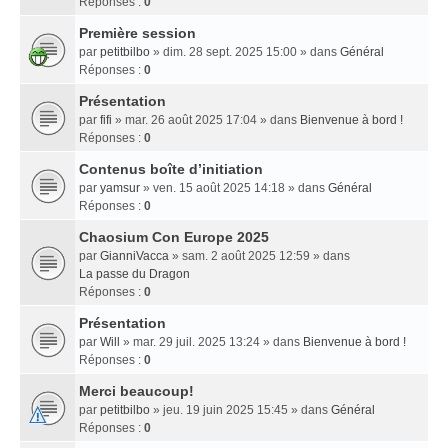
Réponses :
0
Première session
par
petitbilbo
» dim. 28 sept. 2025 15:00 » dans
Général
Réponses :
0
Présentation
par
fifi
» mar. 26 août 2025 17:04 » dans
Bienvenue à bord !
Réponses :
0
Contenus boîte d’initiation
par
yamsur
» ven. 15 août 2025 14:18 » dans
Général
Réponses :
0
Chaosium Con Europe 2025
par
GianniVacca
» sam. 2 août 2025 12:59 » dans
La passe du Dragon
Réponses :
0
Présentation
par
Will
» mar. 29 juil. 2025 13:24 » dans
Bienvenue à bord !
Réponses :
0
Merci beaucoup!
par
petitbilbo
» jeu. 19 juin 2025 15:45 » dans
Général
Réponses :
0