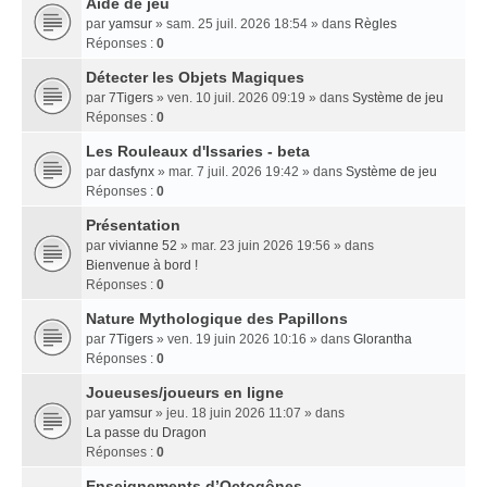
Aide de jeu
par
yamsur
» sam. 25 juil. 2026 18:54 » dans
Règles
Réponses :
0
Détecter les Objets Magiques
par
7Tigers
» ven. 10 juil. 2026 09:19 » dans
Système de jeu
Réponses :
0
Les Rouleaux d'Issaries - beta
par
dasfynx
» mar. 7 juil. 2026 19:42 » dans
Système de jeu
Réponses :
0
Présentation
par
vivianne 52
» mar. 23 juin 2026 19:56 » dans
Bienvenue à bord !
Réponses :
0
Nature Mythologique des Papillons
par
7Tigers
» ven. 19 juin 2026 10:16 » dans
Glorantha
Réponses :
0
Joueuses/joueurs en ligne
par
yamsur
» jeu. 18 juin 2026 11:07 » dans
La passe du Dragon
Réponses :
0
Enseignements dʼOctogônes