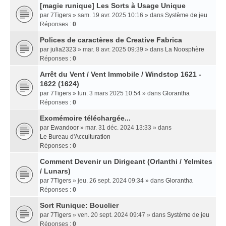
[magie runique] Les Sorts à Usage Unique
par
7Tigers
» sam. 19 avr. 2025 10:16 » dans
Système de jeu
Réponses :
0
Polices de caractères de Creative Fabrica
par
julia2323
» mar. 8 avr. 2025 09:39 » dans
La Noosphère
Réponses :
0
Arrêt du Vent / Vent Immobile / Windstop 1621 -
1622 (1624)
par
7Tigers
» lun. 3 mars 2025 10:54 » dans
Glorantha
Réponses :
0
Exomémoire téléchargée...
par
Ewandoor
» mar. 31 déc. 2024 13:33 » dans
Le Bureau d'Acculturation
Réponses :
0
Comment Devenir un Dirigeant (Orlanthi / Yelmites
/ Lunars)
par
7Tigers
» jeu. 26 sept. 2024 09:34 » dans
Glorantha
Réponses :
0
Sort Runique: Bouclier
par
7Tigers
» ven. 20 sept. 2024 09:47 » dans
Système de jeu
Réponses :
0