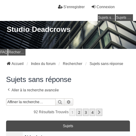
S’enregistrer
Connexion
Sujets sans réponse
Sujets actifs
Studio Deadcrows
FAQ
Rechercher
Accueil
Index du forum
Rechercher
Sujets sans réponse
Sujets sans réponse
Aller à la recherche avancée
Rechercher
Recherche Avancée
1
2
3
4
Suivante
92 Résultats Trouvés
Sujets