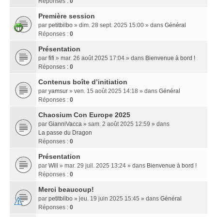
Réponses :
0
Première session
par
petitbilbo
» dim. 28 sept. 2025 15:00 » dans
Général
Réponses :
0
Présentation
par
fifi
» mar. 26 août 2025 17:04 » dans
Bienvenue à bord !
Réponses :
0
Contenus boîte d’initiation
par
yamsur
» ven. 15 août 2025 14:18 » dans
Général
Réponses :
0
Chaosium Con Europe 2025
par
GianniVacca
» sam. 2 août 2025 12:59 » dans
La passe du Dragon
Réponses :
0
Présentation
par
Will
» mar. 29 juil. 2025 13:24 » dans
Bienvenue à bord !
Réponses :
0
Merci beaucoup!
par
petitbilbo
» jeu. 19 juin 2025 15:45 » dans
Général
Réponses :
0