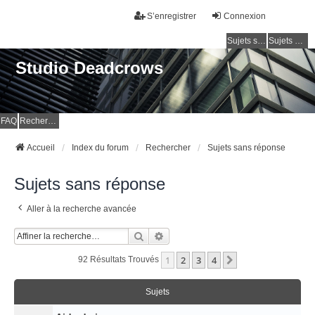
S’enregistrer
Connexion
Sujets sans réponse
Sujets actifs
Studio Deadcrows
FAQ
Rechercher
Accueil
Index du forum
Rechercher
Sujets sans réponse
Sujets sans réponse
Aller à la recherche avancée
Rechercher
Recherche Avancée
1
2
3
4
Suivante
92 Résultats Trouvés
Sujets