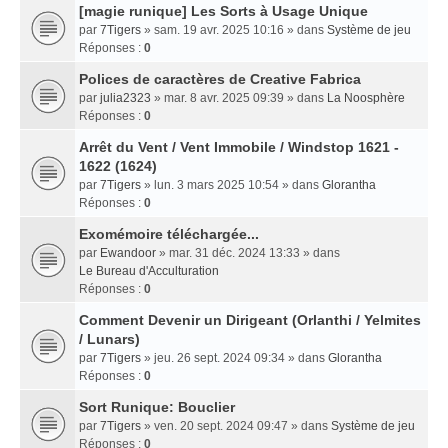
[magie runique] Les Sorts à Usage Unique
par
7Tigers
» sam. 19 avr. 2025 10:16 » dans
Système de jeu
Réponses :
0
Polices de caractères de Creative Fabrica
par
julia2323
» mar. 8 avr. 2025 09:39 » dans
La Noosphère
Réponses :
0
Arrêt du Vent / Vent Immobile / Windstop 1621 -
1622 (1624)
par
7Tigers
» lun. 3 mars 2025 10:54 » dans
Glorantha
Réponses :
0
Exomémoire téléchargée...
par
Ewandoor
» mar. 31 déc. 2024 13:33 » dans
Le Bureau d'Acculturation
Réponses :
0
Comment Devenir un Dirigeant (Orlanthi / Yelmites
/ Lunars)
par
7Tigers
» jeu. 26 sept. 2024 09:34 » dans
Glorantha
Réponses :
0
Sort Runique: Bouclier
par
7Tigers
» ven. 20 sept. 2024 09:47 » dans
Système de jeu
Réponses :
0