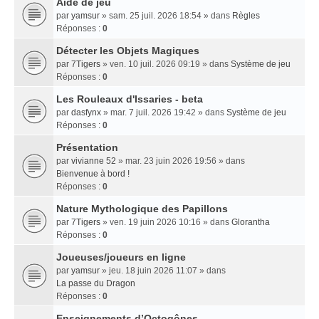
Aide de jeu
par
yamsur
» sam. 25 juil. 2026 18:54 » dans
Règles
Réponses :
0
Détecter les Objets Magiques
par
7Tigers
» ven. 10 juil. 2026 09:19 » dans
Système de jeu
Réponses :
0
Les Rouleaux d'Issaries - beta
par
dasfynx
» mar. 7 juil. 2026 19:42 » dans
Système de jeu
Réponses :
0
Présentation
par
vivianne 52
» mar. 23 juin 2026 19:56 » dans
Bienvenue à bord !
Réponses :
0
Nature Mythologique des Papillons
par
7Tigers
» ven. 19 juin 2026 10:16 » dans
Glorantha
Réponses :
0
Joueuses/joueurs en ligne
par
yamsur
» jeu. 18 juin 2026 11:07 » dans
La passe du Dragon
Réponses :
0
Enseignements dʼOctogônes