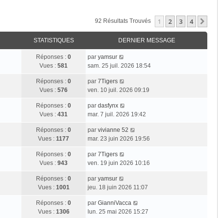
1
2
3
4
Su
92 Résultats Trouvés
STATISTIQUES
DERNIER MESSAGE
Réponses :
0
par
yamsur
Vues :
581
sam. 25 juil. 2026 18:54
Réponses :
0
par
7Tigers
Vues :
576
ven. 10 juil. 2026 09:19
Réponses :
0
par
dasfynx
Vues :
431
mar. 7 juil. 2026 19:42
Réponses :
0
par
vivianne 52
Vues :
1177
mar. 23 juin 2026 19:56
Réponses :
0
par
7Tigers
Vues :
943
ven. 19 juin 2026 10:16
Réponses :
0
par
yamsur
Vues :
1001
jeu. 18 juin 2026 11:07
Réponses :
0
par
GianniVacca
Vues :
1306
lun. 25 mai 2026 15:27