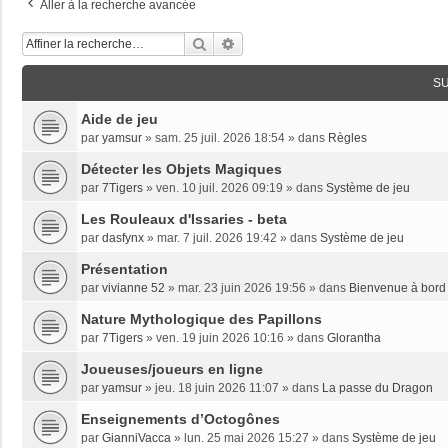
Aller à la recherche avancée
Rechercher
Recherche Avancée
S
Aide de jeu
par
yamsur
»
sam. 25 juil. 2026 18:54
» dans
Règles
Détecter les Objets Magiques
par
7Tigers
»
ven. 10 juil. 2026 09:19
» dans
Système de jeu
Les Rouleaux d'Issaries - beta
par
dasfynx
»
mar. 7 juil. 2026 19:42
» dans
Système de jeu
Présentation
par
vivianne 52
»
mar. 23 juin 2026 19:56
» dans
Bienvenue à bord 
Nature Mythologique des Papillons
par
7Tigers
»
ven. 19 juin 2026 10:16
» dans
Glorantha
Joueuses/joueurs en ligne
par
yamsur
»
jeu. 18 juin 2026 11:07
» dans
La passe du Dragon
Enseignements dʼOctogônes
par
GianniVacca
»
lun. 25 mai 2026 15:27
» dans
Système de jeu