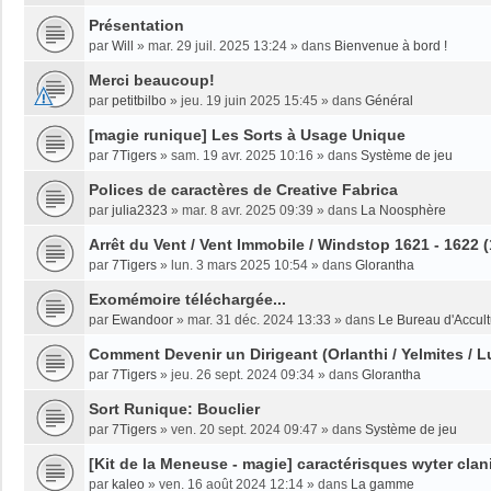
Présentation
par
Will
»
mar. 29 juil. 2025 13:24
» dans
Bienvenue à bord !
Merci beaucoup!
par
petitbilbo
»
jeu. 19 juin 2025 15:45
» dans
Général
[magie runique] Les Sorts à Usage Unique
par
7Tigers
»
sam. 19 avr. 2025 10:16
» dans
Système de jeu
Polices de caractères de Creative Fabrica
par
julia2323
»
mar. 8 avr. 2025 09:39
» dans
La Noosphère
Arrêt du Vent / Vent Immobile / Windstop 1621 - 1622 
par
7Tigers
»
lun. 3 mars 2025 10:54
» dans
Glorantha
Exomémoire téléchargée...
par
Ewandoor
»
mar. 31 déc. 2024 13:33
» dans
Le Bureau d'Accult
Comment Devenir un Dirigeant (Orlanthi / Yelmites / L
par
7Tigers
»
jeu. 26 sept. 2024 09:34
» dans
Glorantha
Sort Runique: Bouclier
par
7Tigers
»
ven. 20 sept. 2024 09:47
» dans
Système de jeu
[Kit de la Meneuse - magie] caractérisques wyter clan
par
kaleo
»
ven. 16 août 2024 12:14
» dans
La gamme