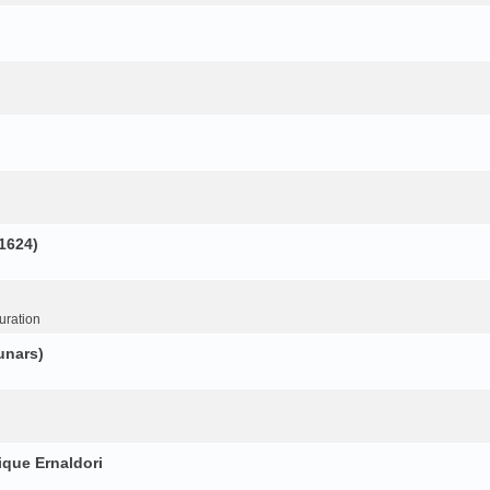
(1624)
uration
unars)
ique Ernaldori