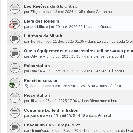
Les Rivières de Glorantha
par
7Tigers
»
lun. 18 mai 2026 11:35
» dans
Glorantha
Livre des joueurs
par
petitbilbo
»
jeu. 29 janv. 2026 22:14
» dans
Général
L’Armure de Minuit
par
thefada
»
jeu. 11 déc. 2025 01:05
» dans
Le salon de Leda Oref
Quels équipements ou accessoires utilisez-vous pour 
par
Odvine
»
lun. 6 oct. 2025 23:33
» dans
Bienvenue à bord !
Présentation
par
Odvine
»
lun. 6 oct. 2025 23:25
» dans
Bienvenue à bord !
Première session
par
petitbilbo
»
dim. 28 sept. 2025 15:00
» dans
Général
Présentation
par
fifi
»
mar. 26 août 2025 17:04
» dans
Bienvenue à bord !
Contenus boîte d’initiation
par
yamsur
»
ven. 15 août 2025 14:18
» dans
Général
Chaosium Con Europe 2025
par
GianniVacca
»
sam. 2 août 2025 12:59
» dans
La passe du Dra