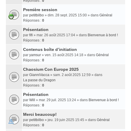
Réponses :
0
Première session
par
petitbilbo
» dim. 28 sept. 2025 15:00 » dans
Général
Réponses :
0
Présentation
par
fifi
» mar. 26 août 2025 17:04 » dans
Bienvenue à bord !
Réponses :
0
Contenus boîte d’initiation
par
yamsur
» ven. 15 août 2025 14:18 » dans
Général
Réponses :
0
Chaosium Con Europe 2025
par
GianniVacca
» sam. 2 août 2025 12:59 » dans
La passe du Dragon
Réponses :
0
Présentation
par
Will
» mar. 29 juil. 2025 13:24 » dans
Bienvenue à bord !
Réponses :
0
Merci beaucoup!
par
petitbilbo
» jeu. 19 juin 2025 15:45 » dans
Général
Réponses :
0