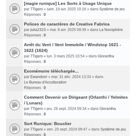
[magie runique] Les Sorts à Usage Unique
par
7Tigers
» sam. 19 avr. 2025 10:16 » dans
Système de jeu
Réponses :
0
Polices de caractères de Creative Fabrica
par
julia2323
» mar. 8 avr. 2025 09:39 » dans
La Noosphère
Réponses :
0
Arrêt du Vent / Vent Immobile / Windstop 1621 -
1622 (1624)
par
7Tigers
» lun. 3 mars 2025 10:54 » dans
Glorantha
Réponses :
0
Exomémoire téléchargée...
par
Ewandoor
» mar. 31 déc. 2024 13:33 » dans
Le Bureau d'Acculturation
Réponses :
0
Comment Devenir un Dirigeant (Orlanthi / Yelmites
/ Lunars)
par
7Tigers
» jeu. 26 sept. 2024 09:34 » dans
Glorantha
Réponses :
0
Sort Runique: Bouclier
par
7Tigers
» ven. 20 sept. 2024 09:47 » dans
Système de jeu
Réponses :
0