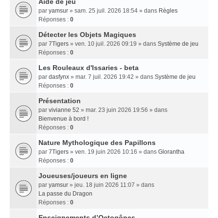
Aide de jeu
par
yamsur
» sam. 25 juil. 2026 18:54 » dans
Règles
Réponses :
0
Détecter les Objets Magiques
par
7Tigers
» ven. 10 juil. 2026 09:19 » dans
Système de jeu
Réponses :
0
Les Rouleaux d'Issaries - beta
par
dasfynx
» mar. 7 juil. 2026 19:42 » dans
Système de jeu
Réponses :
0
Présentation
par
vivianne 52
» mar. 23 juin 2026 19:56 » dans
Bienvenue à bord !
Réponses :
0
Nature Mythologique des Papillons
par
7Tigers
» ven. 19 juin 2026 10:16 » dans
Glorantha
Réponses :
0
Joueuses/joueurs en ligne
par
yamsur
» jeu. 18 juin 2026 11:07 » dans
La passe du Dragon
Réponses :
0
Enseignements dʼOctogônes