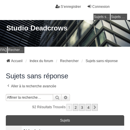
S’enregistrer
Connexion
Sujets sans réponse
Sujets actifs
Studio Deadcrows
FAQ
Rechercher
Accueil
Index du forum
Rechercher
Sujets sans réponse
Sujets sans réponse
Aller à la recherche avancée
Rechercher
Recherche Avancée
1
2
3
4
Suivante
92 Résultats Trouvés
Sujets