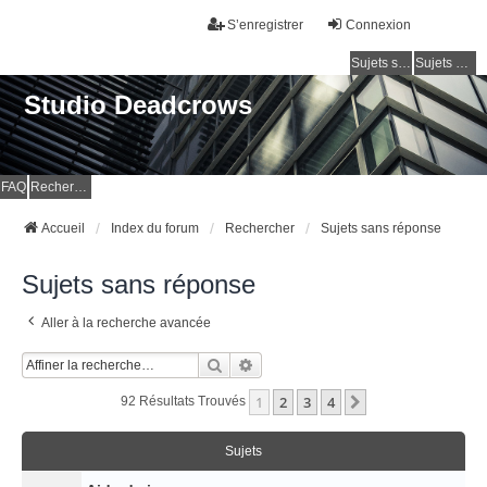
S’enregistrer
Connexion
Sujets sans réponse
Sujets actifs
Studio Deadcrows
FAQ
Rechercher
Accueil
Index du forum
Rechercher
Sujets sans réponse
Sujets sans réponse
Aller à la recherche avancée
Rechercher
Recherche Avancée
1
2
3
4
Suivante
92 Résultats Trouvés
Sujets