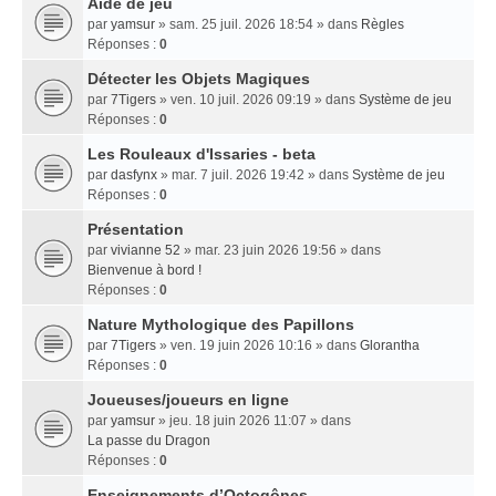
Aide de jeu
par
yamsur
» sam. 25 juil. 2026 18:54 » dans
Règles
Réponses :
0
Détecter les Objets Magiques
par
7Tigers
» ven. 10 juil. 2026 09:19 » dans
Système de jeu
Réponses :
0
Les Rouleaux d'Issaries - beta
par
dasfynx
» mar. 7 juil. 2026 19:42 » dans
Système de jeu
Réponses :
0
Présentation
par
vivianne 52
» mar. 23 juin 2026 19:56 » dans
Bienvenue à bord !
Réponses :
0
Nature Mythologique des Papillons
par
7Tigers
» ven. 19 juin 2026 10:16 » dans
Glorantha
Réponses :
0
Joueuses/joueurs en ligne
par
yamsur
» jeu. 18 juin 2026 11:07 » dans
La passe du Dragon
Réponses :
0
Enseignements dʼOctogônes