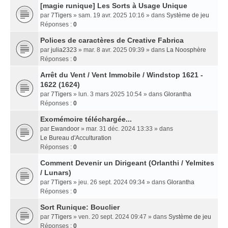
[magie runique] Les Sorts à Usage Unique
par
7Tigers
» sam. 19 avr. 2025 10:16 » dans
Système de jeu
Réponses :
0
Polices de caractères de Creative Fabrica
par
julia2323
» mar. 8 avr. 2025 09:39 » dans
La Noosphère
Réponses :
0
Arrêt du Vent / Vent Immobile / Windstop 1621 -
1622 (1624)
par
7Tigers
» lun. 3 mars 2025 10:54 » dans
Glorantha
Réponses :
0
Exomémoire téléchargée...
par
Ewandoor
» mar. 31 déc. 2024 13:33 » dans
Le Bureau d'Acculturation
Réponses :
0
Comment Devenir un Dirigeant (Orlanthi / Yelmites
/ Lunars)
par
7Tigers
» jeu. 26 sept. 2024 09:34 » dans
Glorantha
Réponses :
0
Sort Runique: Bouclier
par
7Tigers
» ven. 20 sept. 2024 09:47 » dans
Système de jeu
Réponses :
0