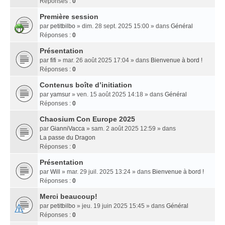
Réponses :
0
Première session
par
petitbilbo
» dim. 28 sept. 2025 15:00 » dans
Général
Réponses :
0
Présentation
par
fifi
» mar. 26 août 2025 17:04 » dans
Bienvenue à bord !
Réponses :
0
Contenus boîte d’initiation
par
yamsur
» ven. 15 août 2025 14:18 » dans
Général
Réponses :
0
Chaosium Con Europe 2025
par
GianniVacca
» sam. 2 août 2025 12:59 » dans
La passe du Dragon
Réponses :
0
Présentation
par
Will
» mar. 29 juil. 2025 13:24 » dans
Bienvenue à bord !
Réponses :
0
Merci beaucoup!
par
petitbilbo
» jeu. 19 juin 2025 15:45 » dans
Général
Réponses :
0