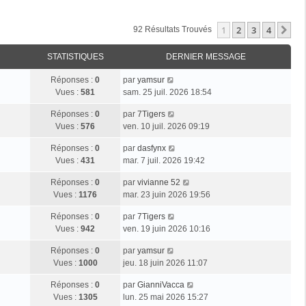
1
2
3
4
Su
92 Résultats Trouvés
STATISTIQUES
DERNIER MESSAGE
Réponses :
0
par
yamsur
Vues :
581
sam. 25 juil. 2026 18:54
Réponses :
0
par
7Tigers
Vues :
576
ven. 10 juil. 2026 09:19
Réponses :
0
par
dasfynx
Vues :
431
mar. 7 juil. 2026 19:42
Réponses :
0
par
vivianne 52
Vues :
1176
mar. 23 juin 2026 19:56
Réponses :
0
par
7Tigers
Vues :
942
ven. 19 juin 2026 10:16
Réponses :
0
par
yamsur
Vues :
1000
jeu. 18 juin 2026 11:07
Réponses :
0
par
GianniVacca
Vues :
1305
lun. 25 mai 2026 15:27