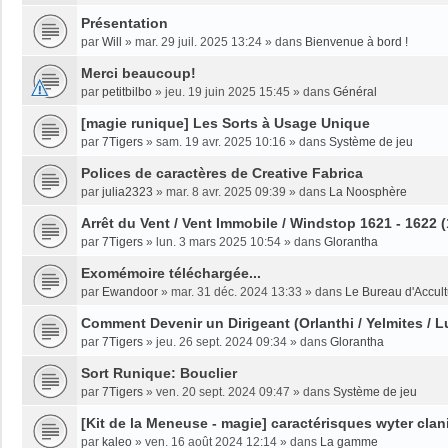
Présentation
par
Will
»
mar. 29 juil. 2025 13:24
» dans
Bienvenue à bord !
Merci beaucoup!
par
petitbilbo
»
jeu. 19 juin 2025 15:45
» dans
Général
[magie runique] Les Sorts à Usage Unique
par
7Tigers
»
sam. 19 avr. 2025 10:16
» dans
Système de jeu
Polices de caractères de Creative Fabrica
par
julia2323
»
mar. 8 avr. 2025 09:39
» dans
La Noosphère
Arrêt du Vent / Vent Immobile / Windstop 1621 - 1622 
par
7Tigers
»
lun. 3 mars 2025 10:54
» dans
Glorantha
Exomémoire téléchargée...
par
Ewandoor
»
mar. 31 déc. 2024 13:33
» dans
Le Bureau d'Accult
Comment Devenir un Dirigeant (Orlanthi / Yelmites / L
par
7Tigers
»
jeu. 26 sept. 2024 09:34
» dans
Glorantha
Sort Runique: Bouclier
par
7Tigers
»
ven. 20 sept. 2024 09:47
» dans
Système de jeu
[Kit de la Meneuse - magie] caractérisques wyter clan
par
kaleo
»
ven. 16 août 2024 12:14
» dans
La gamme