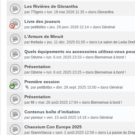
Les Rivières de Glorantha
par
7Tigers
»
lun. 18 mai 2026 11:35
» dans
Glorantha
Livre des joueurs
par
petitbilbo
»
jeu. 29 janv. 2026 22:14
» dans
Général
L’Armure de Minuit
par
thefada
»
jeu. 11 déc. 2025 01:05
» dans
Le salon de Leda Oref
Quels équipements ou accessoires utilisez-vous pour 
par
Odvine
»
lun. 6 oct. 2025 23:33
» dans
Bienvenue à bord !
Présentation
par
Odvine
»
lun. 6 oct. 2025 23:25
» dans
Bienvenue à bord !
Première session
par
petitbilbo
»
dim. 28 sept. 2025 15:00
» dans
Général
Présentation
par
fifi
»
mar. 26 août 2025 17:04
» dans
Bienvenue à bord !
Contenus boîte d’initiation
par
yamsur
»
ven. 15 août 2025 14:18
» dans
Général
Chaosium Con Europe 2025
par
GianniVacca
»
sam. 2 août 2025 12:59
» dans
La passe du Dra