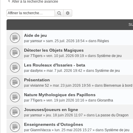
Aller à la recherche avancée
Rechercher
Recherche Avancée
S
Aide de jeu
par
yamsur
»
sam. 25 juil. 2026 18:54
» dans
Règles
Détecter les Objets Magiques
par
7Tigers
»
ven. 10 juil. 2026 09:19
» dans
Système de jeu
Les Rouleaux d'Issaries - beta
par
dasfynx
»
mar. 7 juil. 2026 19:42
» dans
Système de jeu
Présentation
par
vivianne 52
»
mar. 23 juin 2026 19:56
» dans
Bienvenue à bord 
Nature Mythologique des Papillons
par
7Tigers
»
ven. 19 juin 2026 10:16
» dans
Glorantha
Joueuses/joueurs en ligne
par
yamsur
»
jeu. 18 juin 2026 11:07
» dans
La passe du Dragon
Enseignements dʼOctogônes
par
GianniVacca
»
lun. 25 mai 2026 15:27
» dans
Système de jeu