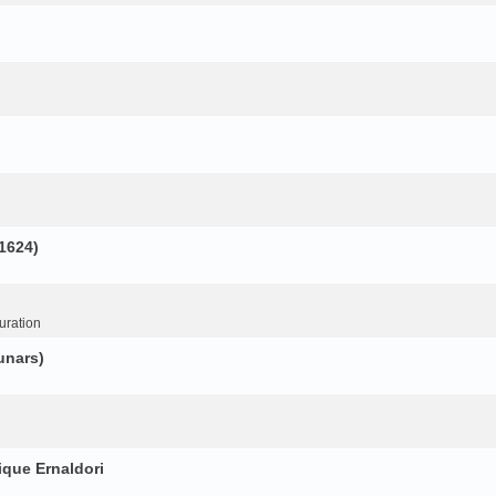
(1624)
uration
unars)
ique Ernaldori